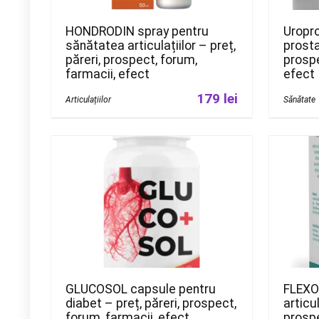
HONDRODIN spray pentru
Uropr
sănătatea articulațiilor – preț,
prosta
păreri, prospect, forum,
prospe
farmacii, efect
efect
179 lei
Articulațiilor
Sănătate
GLUCOSOL capsule pentru
FLEXO
diabet – preț, păreri, prospect,
articul
forum, farmacii, efect
prospe