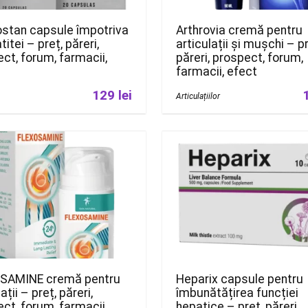
ostan capsule împotriva
Arthrovia cremă pentru
titei – preț, păreri,
articulații și mușchi – pr
ct, forum, farmacii,
păreri, prospect, forum,
farmacii, efect
129 lei
Articulațiilor
SAMINE cremă pentru
Heparix capsule pentru
ații – preț, păreri,
îmbunătățirea funcției
ct, forum, farmacii,
hepatice – preț, păreri,