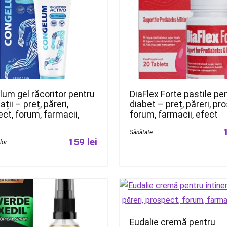
um gel răcoritor pentru
DiaFlex Forte pastile pe
ații – preț, păreri,
diabet – preț, păreri, pr
ct, forum, farmacii,
forum, farmacii, efect
Sănătate
159 lei
ilor
Eudalie cremă pentru