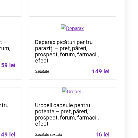
it –
Deparax picături pentru
orum,
paraziți – preț, păreri,
prospect, forum, farmacii,
efect
159 lei
149 lei
Sănătate
ntru
Uropell capsule pentru
,
potenta – preț, păreri,
prospect, forum, farmacii,
efect
149 lei
16 lei
Sănătate sexuală