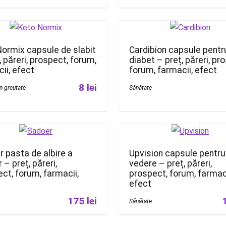
ormix capsule de slabit
Cardibion capsule pentr
, păreri, prospect, forum,
diabet – preț, păreri, pr
ii, efect
forum, farmacii, efect
8 lei
în greutate
Sănătate
 pasta de albire a
Upvision capsule pentru
r – preț, păreri,
vedere – preț, păreri,
ct, forum, farmacii,
prospect, forum, farmaci
efect
175 lei
Sănătate