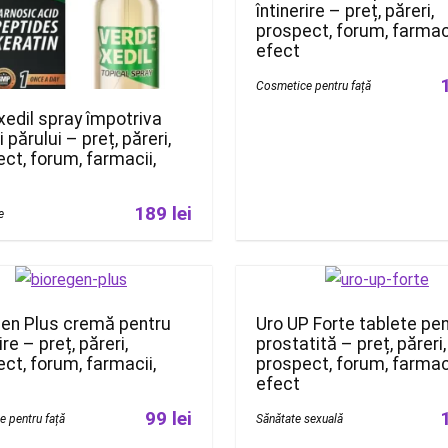
întinerire – preț, păreri,
prospect, forum, farmaci
efect
Cosmetice pentru față
edil spray împotriva
i părului – preț, păreri,
ct, forum, farmacii,
189 lei
e
gen Plus cremă pentru
Uro UP Forte tablete pe
ire – preț, păreri,
prostatită – preț, păreri,
ct, forum, farmacii,
prospect, forum, farmaci
efect
99 lei
 pentru față
Sănătate sexuală