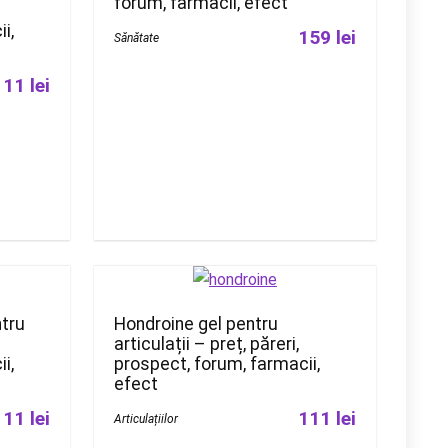
forum, farmacii, efect
i,
159 lei
Sănătate
111 lei
ntru
Hondroine gel pentru
articulații – preț, păreri,
i,
prospect, forum, farmacii,
efect
111 lei
111 lei
Articulațiilor