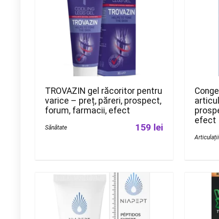
TROVAZIN gel răcoritor pentru
Congel
varice – preț, păreri, prospect,
articul
forum, farmacii, efect
prospe
efect
159 lei
Sănătate
Articulați