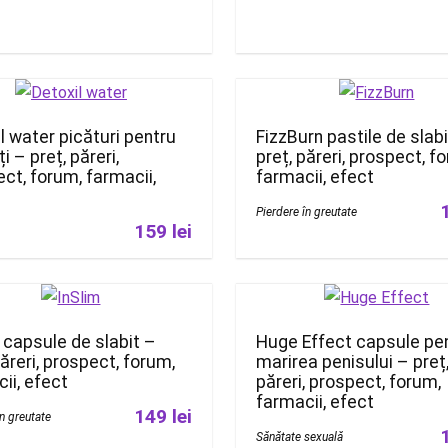
l water picături pentru
FizzBurn pastile de slab
i – preț, păreri,
preț, păreri, prospect, f
ct, forum, farmacii,
farmacii, efect
Pierdere în greutate
159 lei
 capsule de slabit –
Huge Effect capsule pe
păreri, prospect, forum,
marirea penisului – preț
ii, efect
păreri, prospect, forum,
farmacii, efect
149 lei
în greutate
Sănătate sexuală