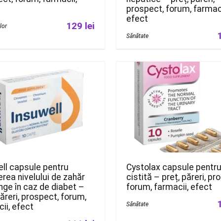
prospect, forum, farmaci
efect
129 lei
ilor
Sănătate
ll capsule pentru
Cystolax capsule pentr
rea nivelului de zahăr
cistită – preț, păreri, pr
nge în caz de diabet –
forum, farmacii, efect
păreri, prospect, forum,
Sănătate
ii, efect