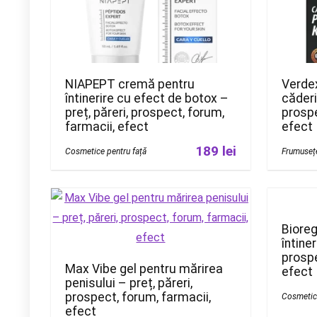
NIAPEPT cremă pentru
Verdex
întinerire cu efect de botox –
căderi
preț, păreri, prospect, forum,
prospe
farmacii, efect
efect
189 lei
Cosmetice pentru față
Frumuseț
Biore
întiner
prospe
Max Vibe gel pentru mărirea
efect
penisului – preț, păreri,
prospect, forum, farmacii,
Cosmetice
efect