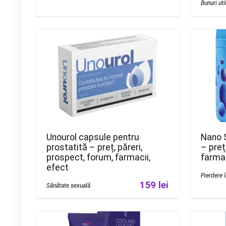
Bunuri uti
Unourol capsule pentru
Nano S
prostatită – preț, păreri,
– preț
prospect, forum, farmacii,
farmac
efect
Pierdere 
159 lei
Sănătate sexuală