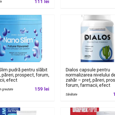
111 lei
le
lim pudră pentru slăbit
Dialos capsule pentru
, păreri, prospect, forum,
normalizarea nivelului d
ii, efect
zahăr – preț, păreri, pro
forum, farmacii, efect
159 lei
în greutate
Sănătate