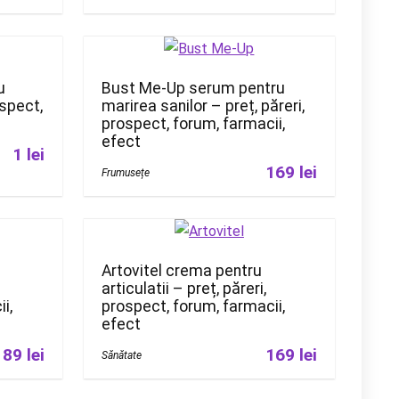
u
Bust Me-Up serum pentru
ospect,
marirea sanilor – preț, păreri,
prospect, forum, farmacii,
efect
1 lei
169 lei
Frumusețe
Artovitel crema pentru
articulatii – preț, păreri,
i,
prospect, forum, farmacii,
efect
189 lei
169 lei
Sănătate