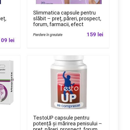
Slimmatica capsule pentru
eț,
slăbit – preț, păreri, prospect,
forum, farmacii, efect
159 lei
Pierdere în greutate
109 lei
TestoUP capsule pentru
potență și mărirea penisului –
preț, păreri, prospect, forum,