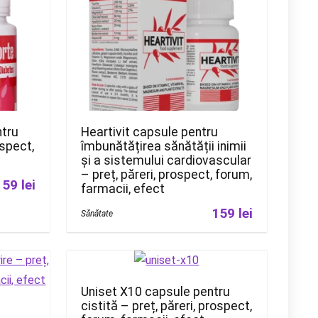
ntru
Heartivit capsule pentru
ospect,
îmbunătățirea sănătății inimii
și a sistemului cardiovascular
– preț, păreri, prospect, forum,
159 lei
farmacii, efect
159 lei
Sănătate
Uniset X10 capsule pentru
cistită – preț, păreri, prospect,