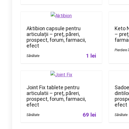
Aktibion capsule pentru
Keto N
articulații – preț, păreri,
– preț
prospect, forum, farmacii,
farmac
efect
Pierdere 
1 lei
Sănătate
Joint Fix tablete pentru
Sadoer
articulatii – preț, păreri,
dintilo
prospect, forum, farmacii,
prospe
efect
efect
69 lei
Sănătate
Sănătate