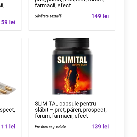
i,
farmacii, efect
149 lei
Sănătate sexuală
159 lei
u
SLIMITAL capsule pentru
ospect,
slăbit – preț, păreri, prospect,
forum, farmacii, efect
111 lei
139 lei
Pierdere în greutate