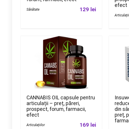
efect
129 lei
Sănătate
Articulați
CANNABIS OIL capsule pentru
Insuwe
articulații – preț, păreri,
reduce
prospect, forum, farmacii,
din sâ
efect
preț, 
farmac
169 lei
Articulațiilor