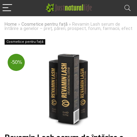
Home
»
Cosmetice pentru față
»
Revamin Lash serum de
întărire a genelor – preț, păreri, prospect, forum, farmacii, efect
Cosmetice pentru față
-50%