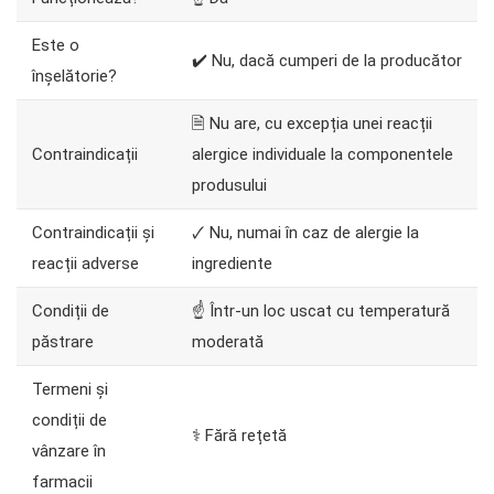
Este o
✔️ Nu, dacă cumperi de la producător
înșelătorie?
🗎 Nu are, cu excepția unei reacții
Contraindicații
alergice individuale la componentele
produsului
Contraindicații și
🗸 Nu, numai în caz de alergie la
reacții adverse
ingrediente
Condiții de
☝ Într-un loc uscat cu temperatură
păstrare
moderată
Termeni și
condiții de
⚕️ Fără rețetă
vânzare în
farmacii