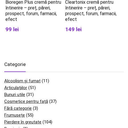
Bioregen Plus cremă pentru
Cleartonix cremă pentru
întinerire – preț, păreri,
întinerire – preț, păreri,
prospect, forum, farmacii,
prospect, forum, farmacii,
efect
efect
99 lei
149 lei
Categorie
Alcoolism și fumat
(11)
Articulațiilor
(51)
Bunuri utile
(31)
Cosmetice pentru față
(37)
Fără categorie
(3)
Frumusețe
(55)
Pierdere în greutate
(104)