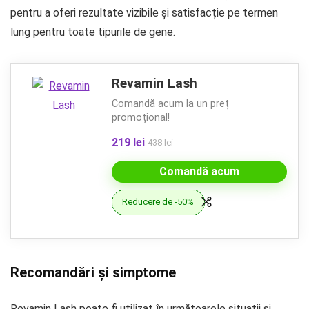
pentru a oferi rezultate vizibile și satisfacție pe termen
lung pentru toate tipurile de gene.
Revamin Lash
Comandă acum la un preț
promoțional!
219 lei
438 lei
Comandă acum
Reducere de -50%
Recomandări și simptome
Revamin Lash poate fi utilizat în următoarele situații și