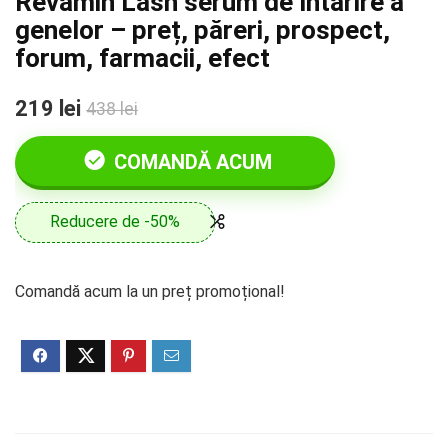
Revamin Lash serum de întărire a
genelor – preț, păreri, prospect,
forum, farmacii, efect
219 lei
438 lei
COMANDĂ ACUM
Reducere de -50%
Comandă acum la un preț promoțional!