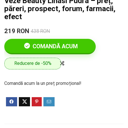
Veze Beauty Linasi Pudră – preț,
păreri, prospect, forum, farmacii,
efect
219 RON
438 RON
COMANDĂ ACUM
Reducere de -50%
Comandă acum la un preț promoțional!