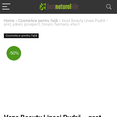
Home
»
Cosmetice pentru față
»
Veze Beauty Linasi Pudră –
preț, păreri, prospect, forum, farmacii, efect
Cosmetice pentru față
-50%