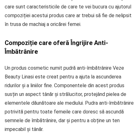
care sunt caracteristicile de care te vei bucura cu ajutorul
compoziției acestui produs care ar trebui să fie de nelipsit
în trusa de machiaj a oricărei femei.
Compoziție care oferă Îngrijire Anti-
Îmbătrânire
Un produs cosmetic numit pudră anti-îmbătrânire Veze
Beauty Linasi este creat pentru a ajuta la ascunderea
ridurilor și a liniilor fine. Componentele din acest produs
susțin un aspect tânăr și strălucitor, protejând pielea de
elementele dăunătoare ale mediului. Pudra anti-îmbătrânire
potrivită pentru toate femeile care doresc să ascundă
semnele de îmbătrânire, dar și pentru a obține un ten
impecabil și tânăr.