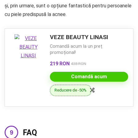
și, prin urmare, sunt o opțiune fantastică pentru persoanele
cu piele predispusă la acnee.
VEZE BEAUTY LINASI
Comandă acum la un preț
promoțional!
219 RON
438 RON
Comandă acum
Reducere de -50%
FAQ