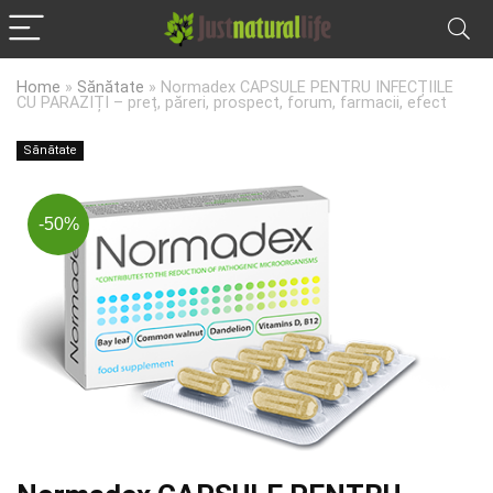
Home
»
Sănătate
»
Normadex CAPSULE PENTRU INFECȚIILE
CU PARAZIȚI – preț, păreri, prospect, forum, farmacii, efect
Sănătate
-50%