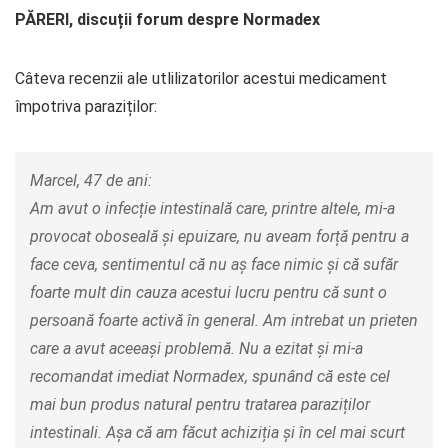
PĂRERI, discuții forum despre Normadex
Câteva recenzii ale utlilizatorilor acestui medicament
împotriva paraziților:
Marcel, 47 de ani:
Am avut o infecție intestinală care, printre altele, mi-a
provocat oboseală și epuizare, nu aveam forță pentru a
face ceva, sentimentul că nu aș face nimic și că sufăr
foarte mult din cauza acestui lucru pentru că sunt o
persoană foarte activă în general. Am intrebat un prieten
care a avut aceeași problemă. Nu a ezitat și mi-a
recomandat imediat Normadex, spunând că este cel
mai bun produs natural pentru tratarea paraziților
intestinali. Așa că am făcut achiziția și în cel mai scurt