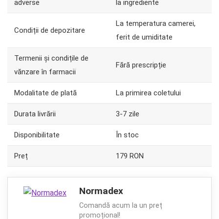
adverse
la ingrediente
La temperatura camerei,
Condiții de depozitare
ferit de umiditate
Termenii și condițile de
Fără prescripție
vănzare în farmacii
Modalitate de plată
La primirea coletului
Durata livrării
3-7 zile
Disponibilitate
În stoc
Preț
179 RON
Normadex
Comandă acum la un preț
promoțional!