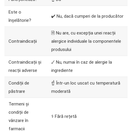
Este o
✔️ Nu, dacă cumperi de la producător
înșelătorie?
🗎 Nu are, cu excepția unei reacții
Contraindicații
alergice individuale la componentele
produsului
Contraindicații și
🗸 Nu, numai în caz de alergie la
reacții adverse
ingrediente
Condiții de
☝ Într-un loc uscat cu temperatură
păstrare
moderată
Termeni și
condiții de
⚕️ Fără rețetă
vânzare în
farmacii