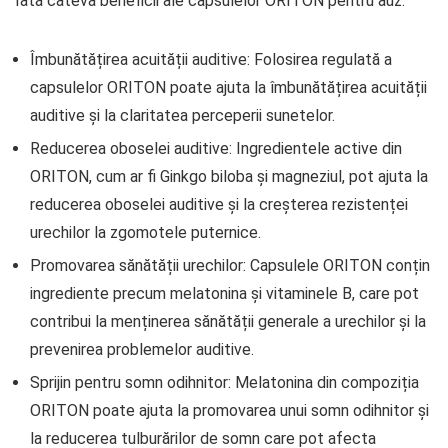
Iată câteva beneficii ale capsulelor ORITON pentru auz:
Îmbunătățirea acuității auditive: Folosirea regulată a
capsulelor ORITON poate ajuta la îmbunătățirea acuității
auditive și la claritatea perceperii sunetelor.
Reducerea oboselei auditive: Ingredientele active din
ORITON, cum ar fi Ginkgo biloba și magneziul, pot ajuta la
reducerea oboselei auditive și la creșterea rezistenței
urechilor la zgomotele puternice.
Promovarea sănătății urechilor: Capsulele ORITON conțin
ingrediente precum melatonina și vitaminele B, care pot
contribui la menținerea sănătății generale a urechilor și la
prevenirea problemelor auditive.
Sprijin pentru somn odihnitor: Melatonina din compoziția
ORITON poate ajuta la promovarea unui somn odihnitor și
la reducerea tulburărilor de somn care pot afecta