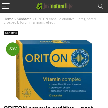
Home
»
Sănătate
»
ORITON capsule auditive – preț, păreri,
prospect, forum, farmacii, efect
Sănătate
-50%