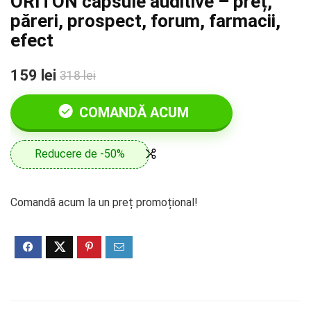
ORITON capsule auditive – preț,
păreri, prospect, forum, farmacii,
efect
159 lei
318 lei
COMANDĂ ACUM
Reducere de -50%
Comandă acum la un preț promoțional!