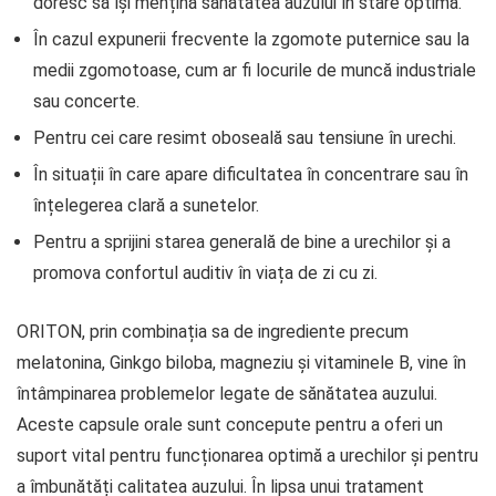
doresc să își mențină sănătatea auzului în stare optimă.
În cazul expunerii frecvente la zgomote puternice sau la
medii zgomotoase, cum ar fi locurile de muncă industriale
sau concerte.
Pentru cei care resimt oboseală sau tensiune în urechi.
În situații în care apare dificultatea în concentrare sau în
înțelegerea clară a sunetelor.
Pentru a sprijini starea generală de bine a urechilor și a
promova confortul auditiv în viața de zi cu zi.
ORITON, prin combinația sa de ingrediente precum
melatonina, Ginkgo biloba, magneziu și vitaminele B, vine în
întâmpinarea problemelor legate de sănătatea auzului.
Aceste capsule orale sunt concepute pentru a oferi un
suport vital pentru funcționarea optimă a urechilor și pentru
a îmbunătăți calitatea auzului. În lipsa unui tratament