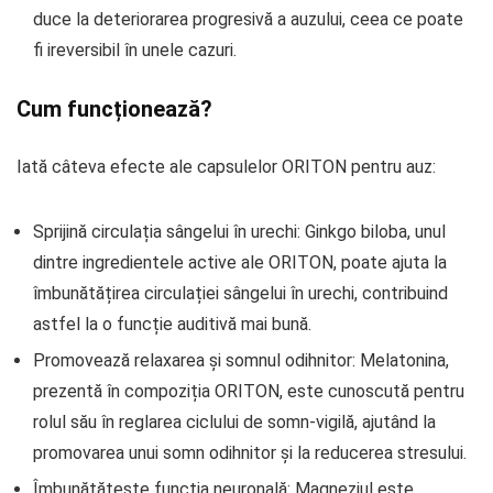
duce la deteriorarea progresivă a auzului, ceea ce poate
fi ireversibil în unele cazuri.
Cum funcționează?
Iată câteva efecte ale capsulelor ORITON pentru auz:
Sprijină circulația sângelui în urechi: Ginkgo biloba, unul
dintre ingredientele active ale ORITON, poate ajuta la
îmbunătățirea circulației sângelui în urechi, contribuind
astfel la o funcție auditivă mai bună.
Promovează relaxarea și somnul odihnitor: Melatonina,
prezentă în compoziția ORITON, este cunoscută pentru
rolul său în reglarea ciclului de somn-vigilă, ajutând la
promovarea unui somn odihnitor și la reducerea stresului.
Îmbunătățește funcția neuronală: Magneziul este