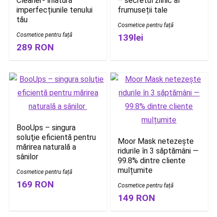
Cleaner- înlătură
– secretul zilnic al
imperfecțiunile tenului
frumuseții tale
tău
Cosmetice pentru față
Cosmetice pentru față
139lei
289 RON
BooUps – singura
soluţie eficientă pentru
Moor Mask netezește
mărirea naturală a
ridurile în 3 săptămâni —
sânilor
99.8% dintre cliente
mulțumite
Cosmetice pentru față
169 RON
Cosmetice pentru față
149 RON