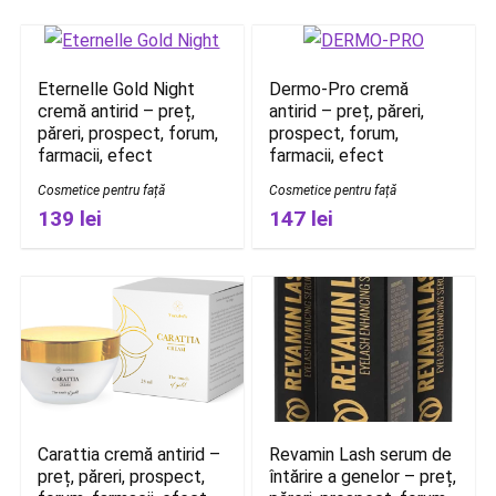
Eternelle Gold Night
Dermo-Pro cremă
cremă antirid – preț,
antirid – preț, păreri,
păreri, prospect, forum,
prospect, forum,
farmacii, efect
farmacii, efect
Cosmetice pentru față
Cosmetice pentru față
139 lei
147 lei
Carattia cremă antirid –
Revamin Lash serum de
preț, păreri, prospect,
întărire a genelor – preț,