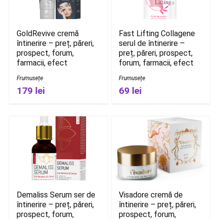
GoldRevive cremă
Fast Lifting Collagene
întinerire – preț, păreri,
serul de întinerire –
prospect, forum,
preț, păreri, prospect,
farmacii, efect
forum, farmacii, efect
Frumusețe
Frumusețe
179 lei
69 lei
Demaliss Serum ser de
Visadore cremă de
întinerire – preț, păreri,
întinerire – preț, păreri,
prospect, forum,
prospect, forum,