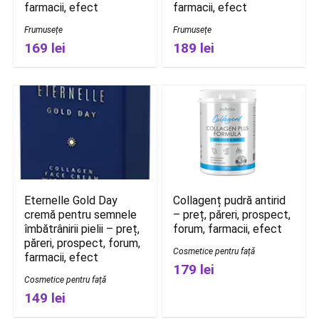
farmacii, efect
farmacii, efect
Frumusețe
Frumusețe
169 lei
189 lei
Eternelle Gold Day
Collagenț pudră antirid
cremă pentru semnele
– preț, păreri, prospect,
îmbătrânirii pielii – preț,
forum, farmacii, efect
păreri, prospect, forum,
Cosmetice pentru față
farmacii, efect
179 lei
Cosmetice pentru față
149 lei