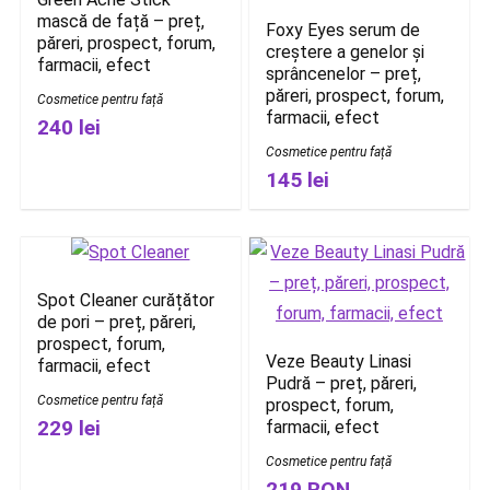
mască de față – preț,
Foxy Eyes serum de
păreri, prospect, forum,
creștere a genelor și
farmacii, efect
sprâncenelor – preț,
păreri, prospect, forum,
Cosmetice pentru față
farmacii, efect
240 lei
Cosmetice pentru față
145 lei
Spot Cleaner curățător
de pori – preț, păreri,
prospect, forum,
Veze Beauty Linasi
farmacii, efect
Pudră – preț, păreri,
Cosmetice pentru față
prospect, forum,
229 lei
farmacii, efect
Cosmetice pentru față
219 RON