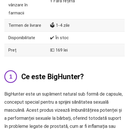
⚕️ Fără rețetă
vânzare în
farmacii
Termen de livrare
🗳️ 1-4 zile
Disponibilitate
✔️ În stoc
Preț
💶 169 lei
Ce este BigHunter?
BigHunter este un supliment natural sub formă de capsule,
conceput special pentru a sprijini sănătatea sexuală
masculină. Acest produs vizează îmbunătățirea potenței și
a performanței sexuale la bărbați, oferind totodată suport
în probleme legate de prostată, cum ar fi inflamația sau