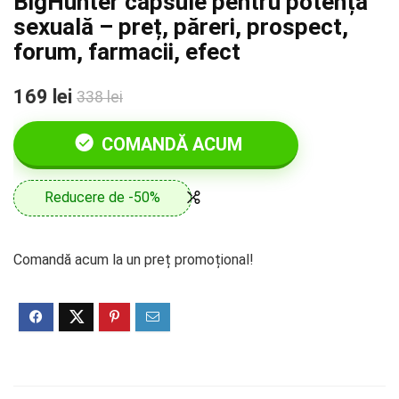
BigHunter capsule pentru potență
sexuală – preț, păreri, prospect,
forum, farmacii, efect
169 lei
338 lei
COMANDĂ ACUM
Reducere de -50%
Comandă acum la un preț promoțional!