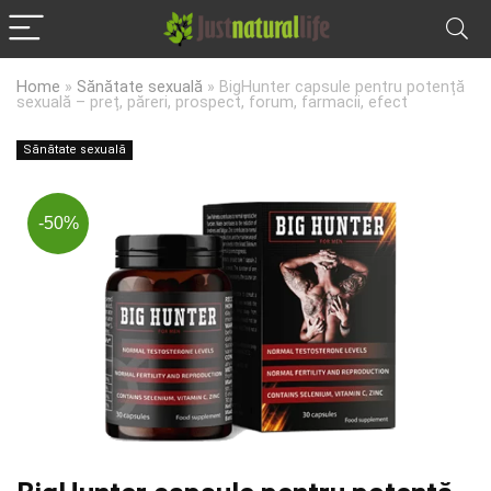
Home
»
Sănătate sexuală
»
BigHunter capsule pentru potență
sexuală – preț, păreri, prospect, forum, farmacii, efect
Sănătate sexuală
-50%