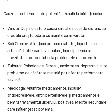
Cauzele problemelor de potență sexuală la bărbați includ:
Vârsta: Deși nu este o cauză directă, riscul de disfuncție
erectilă crește odată cu înaintarea în vârstă.
Boli Cronice: Afecțiuni precum diabetul, hipertensiunea
arterială, bolile cardiovasculare, hiperlipidemia și
obezitatea pot contribui la problemele de potență.
Tulburări Psihologice: Stresul, anxietatea, depresia și alte
probleme de sănătate mintală pot afecta performanța
sexuală.
Medicația: Anumite medicamente, inclusiv
antidepresivele, antihipertensivele și medicamentele
pentru tratamentul ulcerului, pot avea efecte secundare
care influențează potența.