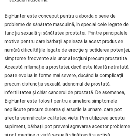
BigHunter este conceput pentru a aborda o serie de
probleme de sănătate masculină, în special cele legate de
funcția sexuală și sănătatea prostatei. Printre principalele
motive pentru care bărbații apelează la acest produs se
numără dificultățile legate de erecție și scăderea potenței,
simptome frecvente ale unor afecțiuni precum prostatita.
Această inflamație a prostatei, dacă este lăsată netratată,
poate evolua în forme mai severe, ducând la complicații
precum disfuncția sexuală, adenomul de prostată,
infertilitatea și chiar cancerul de prostată. De asemenea,
BigHunter este folosit pentru a ameliora simptomele
neplăcute precum durerea și arsurile la urinare, care pot
afecta semnificativ calitatea vieții. Prin utilizarea acestui
supliment, bărbații pot preveni agravarea acestor probleme
și pot menține o viață sexuală sănătoasă și activă.