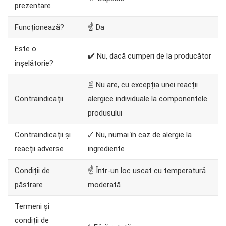
prezentare
Funcționează?
☝ Da
Este o
✔️ Nu, dacă cumperi de la producător
înșelătorie?
🗎 Nu are, cu excepția unei reacții
Contraindicații
alergice individuale la componentele
produsului
Contraindicații și
🗸 Nu, numai în caz de alergie la
reacții adverse
ingrediente
Condiții de
☝ Într-un loc uscat cu temperatură
păstrare
moderată
Termeni și
condiții de