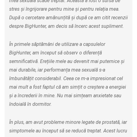
mea sexuală scade treptat. Aceasta a fost o sursă de
stres și îngrijorare pentru mine și pentru relația mea.
După o cercetare amănunțită și după ce am citit recenzii
despre BigHunter, am decis să încerc acest supliment.
În primele săptămâni de utilizare a capsulelor
BigHunter, am început să observ o diferență
semnificativă. Erețiile mele au devenit mai puternice și
mai durabile, iar performanța mea sexuală s-a
îmbunătățit considerabil. Ceea ce m-a impresionat cel
mai mult a fost faptul că am simțit o creștere a energiei
și a încrederii în mine. Nu mai simțeam anxietate sau
îndoială în dormitor.
În plus, am avut probleme minore legate de prostată, iar
simptomele au început să se reducă treptat. Acest lucru