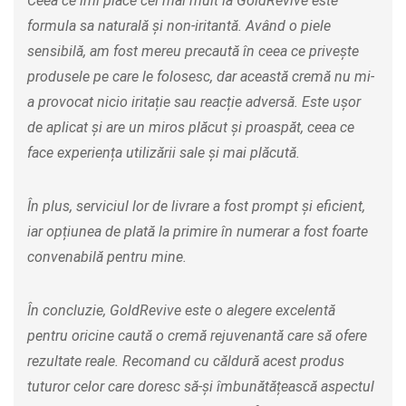
Ceea ce îmi place cel mai mult la GoldRevive este
formula sa naturală și non-iritantă. Având o piele
sensibilă, am fost mereu precaută în ceea ce privește
produsele pe care le folosesc, dar această cremă nu mi-
a provocat nicio iritație sau reacție adversă. Este ușor
de aplicat și are un miros plăcut și proaspăt, ceea ce
face experiența utilizării sale și mai plăcută.
În plus, serviciul lor de livrare a fost prompt și eficient,
iar opțiunea de plată la primire în numerar a fost foarte
convenabilă pentru mine.
În concluzie, GoldRevive este o alegere excelentă
pentru oricine caută o cremă rejuvenantă care să ofere
rezultate reale. Recomand cu căldură acest produs
tuturor celor care doresc să-și îmbunătățească aspectul