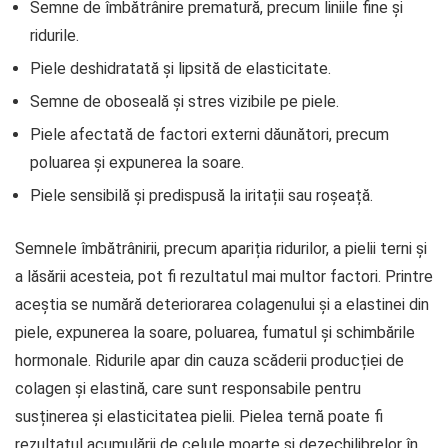
Semne de îmbătrânire prematură, precum liniile fine și
ridurile.
Piele deshidratată și lipsită de elasticitate.
Semne de oboseală și stres vizibile pe piele.
Piele afectată de factori externi dăunători, precum
poluarea și expunerea la soare.
Piele sensibilă și predispusă la iritații sau roșeață.
Semnele îmbătrânirii, precum apariția ridurilor, a pielii terni și
a lăsării acesteia, pot fi rezultatul mai multor factori. Printre
aceștia se numără deteriorarea colagenului și a elastinei din
piele, expunerea la soare, poluarea, fumatul și schimbările
hormonale. Ridurile apar din cauza scăderii producției de
colagen și elastină, care sunt responsabile pentru
susținerea și elasticitatea pielii. Pielea ternă poate fi
rezultatul acumulării de celule moarte și dezechilibrelor în