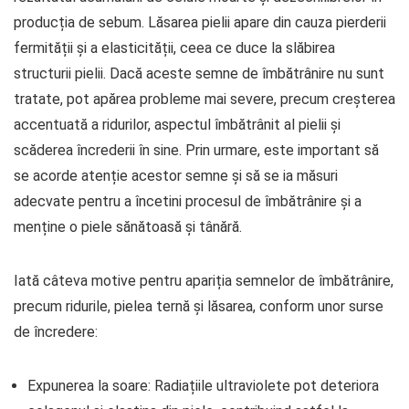
producția de sebum. Lăsarea pielii apare din cauza pierderii
fermității și a elasticității, ceea ce duce la slăbirea
structurii pielii. Dacă aceste semne de îmbătrânire nu sunt
tratate, pot apărea probleme mai severe, precum creșterea
accentuată a ridurilor, aspectul îmbătrânit al pielii și
scăderea încrederii în sine. Prin urmare, este important să
se acorde atenție acestor semne și să se ia măsuri
adecvate pentru a încetini procesul de îmbătrânire și a
menține o piele sănătoasă și tânără.
Iată câteva motive pentru apariția semnelor de îmbătrânire,
precum ridurile, pielea ternă și lăsarea, conform unor surse
de încredere:
Expunerea la soare: Radiațiile ultraviolete pot deteriora