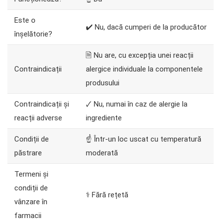
Este o
✔️ Nu, dacă cumperi de la producător
înșelătorie?
🗎 Nu are, cu excepția unei reacții
Contraindicații
alergice individuale la componentele
produsului
Contraindicații și
🗸 Nu, numai în caz de alergie la
reacții adverse
ingrediente
Condiții de
☝ Într-un loc uscat cu temperatură
păstrare
moderată
Termeni și
condiții de
⚕️ Fără rețetă
vânzare în
farmacii