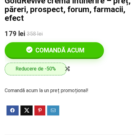
GoldRevive cremă întinerire – preț,
păreri, prospect, forum, farmacii,
efect
179 lei
358 lei
COMANDĂ ACUM
Reducere de -50%
Comandă acum la un preț promoțional!