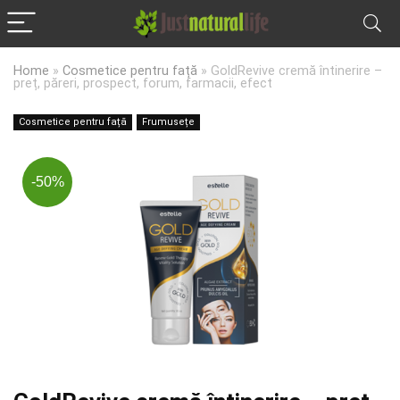
Home
»
Cosmetice pentru față
»
GoldRevive cremă întinerire –
preț, păreri, prospect, forum, farmacii, efect
Cosmetice pentru față
Frumusețe
-50%