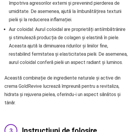
împotriva agresorilor externi și prevenind pierderea de
umiditate. De asemenea, ajută la îmbunătățirea texturii
pielii și la reducerea inflamației.
Aur coloidal: Aurul coloidal are proprietăți antiîmbătrânire
și stimulează producția de colagen și elastină în piele.
Aceasta ajută la diminuarea ridurilor și liniilor fine,
restabilind fermitatea și elasticitatea pielii. De asemenea,
aurul coloidal conferă pielii un aspect radiant și luminos.
Această combinație de ingrediente naturale și active din
crema GoldRevive lucrează împreună pentru a revitaliza,
hidrata și rejuvena pielea, oferindu-i un aspect sănătos și
tânăr.
Instrucțiuni de folosire.