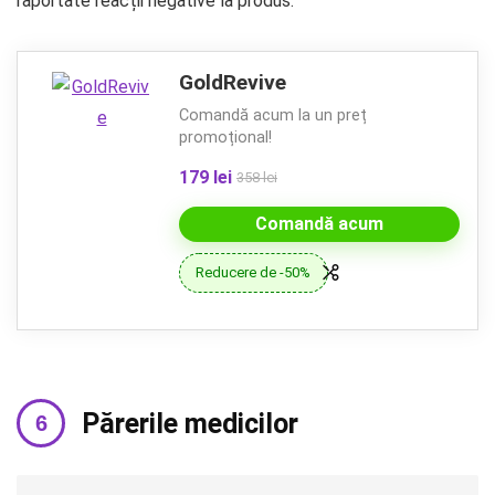
raportate reacții negative la produs.
GoldRevive
Comandă acum la un preț
promoțional!
179 lei
358 lei
Comandă acum
Reducere de -50%
Părerile medicilor