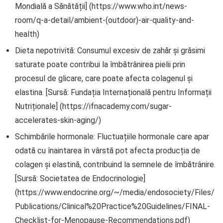
Mondială a Sănătății] (https://www.who.int/news-
room/q-a-detail/ambient-(outdoor)-air-quality-and-
health)
Dieta nepotrivită: Consumul excesiv de zahăr și grăsimi
saturate poate contribui la îmbătrânirea pielii prin
procesul de glicare, care poate afecta colagenul și
elastina. [Sursă: Fundația Internațională pentru Informații
Nutriționale] (https://ifnacademy.com/sugar-
accelerates-skin-aging/)
Schimbările hormonale: Fluctuațiile hormonale care apar
odată cu înaintarea în vârstă pot afecta producția de
colagen și elastină, contribuind la semnele de îmbătrânire.
[Sursă: Societatea de Endocrinologie]
(https://www.endocrine.org/~/media/endosociety/Files/
Publications/Clinical%20Practice%20Guidelines/FINAL-
Checklist-for-Menopause-Recommendations.pdf)