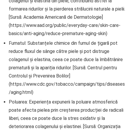
colagenul și elastina din piele, contribuind astfel la
formarea ridurilor și la pierderea strălucirii naturale a pielii.
[Sursă: Academia Americană de Dermatologie]
(https://www.aad.org/public/everyday-care/skin-care-
basics/anti-aging/reduce-premature-aging-skin)
Fumatul: Substanțele chimice din fumul de țigară pot
reduce fluxul de sânge către piele și pot distruge
colagenul și elastina, ceea ce poate duce la îmbătrânire
prematură și la apariția ridurilor. [Sursă: Centrul pentru
Controlul și Prevenirea Bolilor]
(https://www.cdc.gov/tobacco/campaign/tips/diseases
/aging.html)
Poluarea: Experiența expunerii la poluare atmosferică
poate afecta pielea prin creșterea producției de radicali
liberi, ceea ce poate duce la stres oxidativ și la
deteriorarea colagenului și elastinei. [Sursă: Organizația