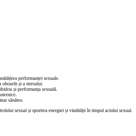
unătățirea performanței sexuale.
oboselii și a stresului.
libidou și performanța sexuală.
puternice.
inar sănătos.
ului sexual și sporirea energiei și vitalității în timpul actului sexual.