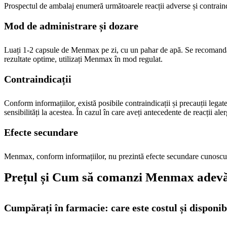
Prospectul de ambalaj enumeră următoarele reacții adverse și contraind
Mod de administrare și dozare
Luați 1-2 capsule de Menmax pe zi, cu un pahar de apă. Se recomandă a
rezultate optime, utilizați Menmax în mod regulat.
Contraindicații
Conform informațiilor, există posibile contraindicații și precauții legate
sensibilități la acestea. În cazul în care aveți antecedente de reacții a
Efecte secundare
Menmax, conform informațiilor, nu prezintă efecte secundare cunoscu
Prețul și Cum să comanzi Menmax adev
Cumpărați în farmacie: care este costul și disponib