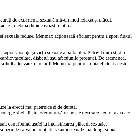
curați de experiența sexuală într-un mod relaxat și plăcut.
sfacție în relația dumneavoastră intimă.
ței sexuale reduse, Menmax acționează eficient pentru a spori fluxul
pra sănătății și vieții sexuale a bărbaților. Potrivit unui studiu
 cardiovasculare, diabetul sau afecțiunile prostatei. De asemenea,
 soluții adecvate, cum ar fi Menmax, pentru a trata eficient aceste
ce la erecții mai puternice și de durată.
energie și vitalitate, oferindu-vă resursele necesare pentru a avea o
 contribuind astfel la intensificarea plăcerii sexuale.
vă permite să vă bucurați de sesiuni sexuale mai lungi și mai