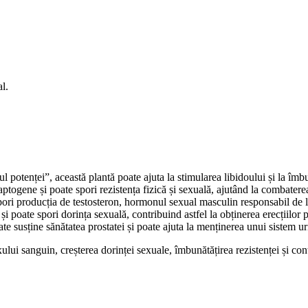
al.
otenței”, această plantă poate ajuta la stimularea libidoului și la îmb
togene și poate spori rezistența fizică și sexuală, ajutând la combaterea 
spori producția de testosteron, hormonul sexual masculin responsabil de 
 poate spori dorința sexuală, contribuind astfel la obținerea erecțiilor 
e susține sănătatea prostatei și poate ajuta la menținerea unui sistem ur
i sanguin, creșterea dorinței sexuale, îmbunătățirea rezistenței și control