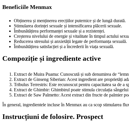
Beneficiile Menmax
Obținerea și menținerea erecțiilor puternice și de lungă durată.
Stimularea dorinței sexuale și intensificarea plăcerii sexuale.
Îmbunătățirea performanței sexuale și a rezistenței.
Creșterea nivelului de energie și vitalitate în timpul actului sexu
Reducerea stresului și anxietății legate de performanța sexuală.
Îmbunătățirea satisfacției și a încrederii în viața sexuală.
Compoziție și ingrediente active
Extract de Muira Puama: Cunoscută și sub denumirea de “lemnul p
Extract de Ginseng Siberian: Acest ingredient are proprietăți adap
Tribulus Terrestris: Este recunoscut pentru capacitatea sa de a 
Extract de Ghimbir: Ghimbirul poate stimula circulația sângelui și
Extract de Saw Palmetto: Acest extract din fructe de palmier poat
În general, ingredientele incluse în Menmax au ca scop stimularea fluxulu
Instrucțiuni de folosire. Prospect