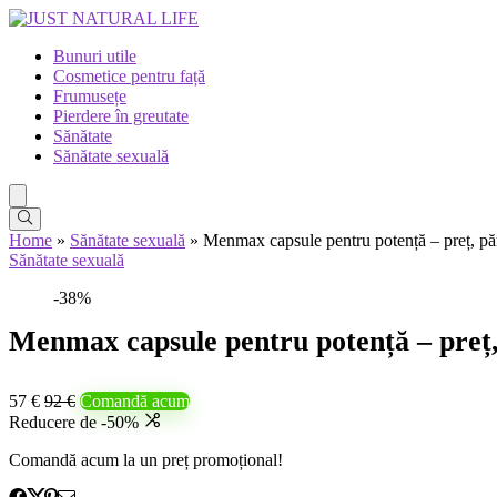
Bunuri utile
Cosmetice pentru față
Frumusețe
Pierdere în greutate
Sănătate
Sănătate sexuală
Home
»
Sănătate sexuală
»
Menmax capsule pentru potență – preț, păre
Sănătate sexuală
-38%
Menmax capsule pentru potență – preț, 
57 €
92 €
Comandă acum
Reducere de -50%
Comandă acum la un preț promoțional!