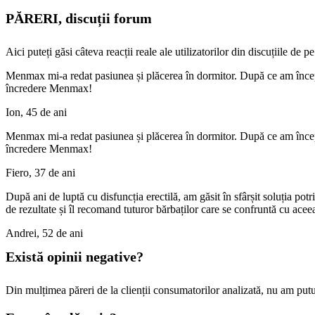
PĂRERI, discuții forum
Aici puteți găsi câteva reacții reale ale utilizatorilor din discuțiile de p
Menmax mi-a redat pasiunea și plăcerea în dormitor. După ce am începu
încredere Menmax!
Ion, 45 de ani
Menmax mi-a redat pasiunea și plăcerea în dormitor. După ce am începu
încredere Menmax!
Fiero, 37 de ani
După ani de luptă cu disfuncția erectilă, am găsit în sfârșit soluția p
de rezultate și îl recomand tuturor bărbaților care se confruntă cu ace
Andrei, 52 de ani
Există opinii negative?
Din mulțimea păreri de la clienții consumatorilor analizată, nu am pu