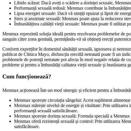
Libido scăzut: Dacă aveți o scădere a dorinței sexuale, Menmax po
Performanță sexuală redusă: Menmax contribuie la îmbunătățirea p
Lipsa energiei sexuale: Dacă vă simțiți epuizat și lipsit de ener
Stres și anxietate sexuală: Menmax poate ajuta la reducerea stre
Îmbunătățirea calității vieții sexuale: Menmax poate fi utilizat p
Menmax reprezintă soluția ideală pentru rezolvarea problemelor de pote
sanguin către zona genitală, permițându-vă să obțineți erecții puternice
Conform experților în domeniul sănătății sexuală, ignorarea și nerenunța
publicat de Clinica Mayo, disfuncția erectilă netratată poate fi un ind
problemele de potență netratate pot afecta în mod negativ relația de cup
probleme și pentru a îmbunătăți calitatea vieții sexuale și bunăstarea g
Cum funcționează?
Menmax acționează într-un mod sinergic și eficient pentru a îmbunăt
Menmax sporește circulația sângelui: Acest supliment alimentar aj
Menmax mărește nivelul de energie și vitalitate: Prin utilizarea 
performanță sexuală satisfăcătoare.
Menmax sporește dorința sexuală: Formula specială a Menmax conți
Menmax oferă rezistență sexuală și control: Prin utilizarea Menma
satisfăcătoare.