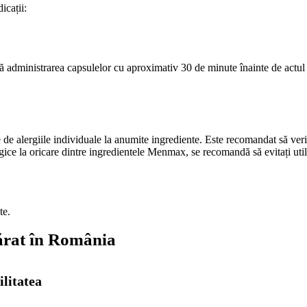
icații:
dministrarea capsulelor cu aproximativ 30 de minute înainte de actul se
 de alergiile individuale la anumite ingrediente. Este recomandat să verifi
lergice la oricare dintre ingredientele Menmax, se recomandă să evitați uti
te.
ărat în România
ilitatea