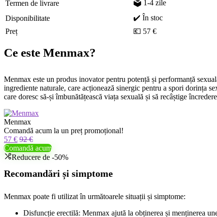
🗳️ 1-4 zile
Termen de livrare
✔️ În stoc
Disponibilitate
Preț
💶 57 €
Ce este Menmax?
Menmax este un produs inovator pentru potență și performanță sexuală, 
ingrediente naturale, care acționează sinergic pentru a spori dorința se
care doresc să-și îmbunătățească viața sexuală și să recâștige încreder
Menmax
Comandă acum la un preț promoțional!
57 €
92 €
Comandă acum
Reducere de -50%
Recomandări și simptome
Menmax poate fi utilizat în următoarele situații și simptome:
Disfuncție erectilă: Menmax ajută la obținerea și menținerea unei