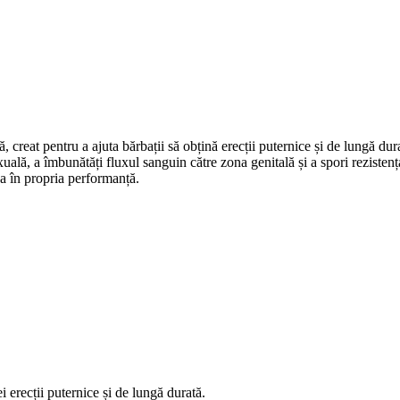
creat pentru a ajuta bărbații să obțină erecții puternice și de lungă du
xuală, a îmbunătăți fluxul sanguin către zona genitală și a spori rezisten
ea în propria performanță.
 erecții puternice și de lungă durată.