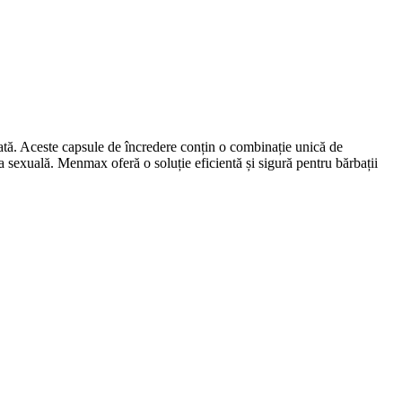
rată. Aceste capsule de încredere conțin o combinație unică de
ța sexuală. Menmax oferă o soluție eficientă și sigură pentru bărbații