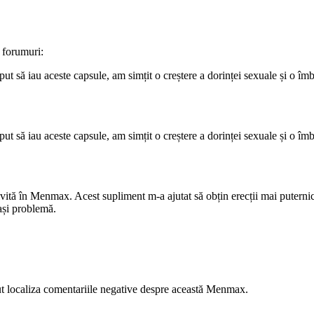
e forumuri:
t să iau aceste capsule, am simțit o creștere a dorinței sexuale și o î
t să iau aceste capsule, am simțit o creștere a dorinței sexuale și o î
otrivită în Menmax. Acest supliment m-a ajutat să obțin erecții mai putern
eași problemă.
tut localiza comentariile negative despre această Menmax.