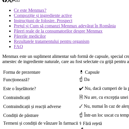
Ce este Menmax?
Compoziție și ingrediente active
Instrucțiuni de folosire. Prospect
Prețul și Cum să comanzi Menmax adevărat în România
Păreri reale de la consumatorilor despre Menmax
Părerile medicilor
Rezultatele tratamentului pentru organism
FAQ
Menmax este un supliment alimentar sub formă de capsule, special crea
amestec de ingrediente naturale, care au fost selectate cu grijă pentru a
Forma de prezentare
💊 Capsule
☝ Da
Funcționează?
✔️ Nu, dacă cumperi de la 
Este o înșelătorie?
🗎 Nu are, cu excepția unei
Contraindicații
🗸 Nu, numai în caz de alerg
Contraindicații și reacții adverse
☝ Într-un loc uscat cu tem
Condiții de păstrare
Termeni și condiții de vânzare în farmacii
⚕️ Fără rețetă