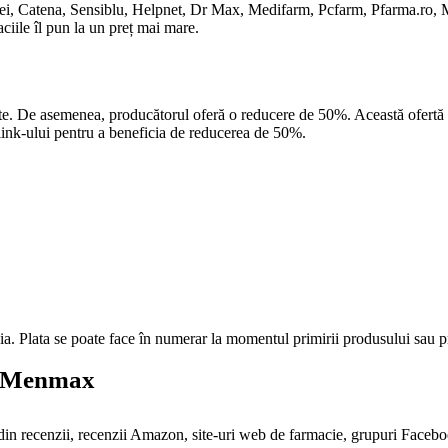
 Tei, Catena, Sensiblu, Helpnet, Dr Max, Medifarm, Pcfarm, Pfarma.ro
ciile îl pun la un preț mai mare.
e. De asemenea, producătorul oferă o reducere de 50%. Această ofertă es
 link-ului pentru a beneficia de reducerea de 50%.
. Plata se poate face în numerar la momentul primirii produsului sau p
re Menmax
in recenzii, recenzii Amazon, site-uri web de farmacie, grupuri Faceboo