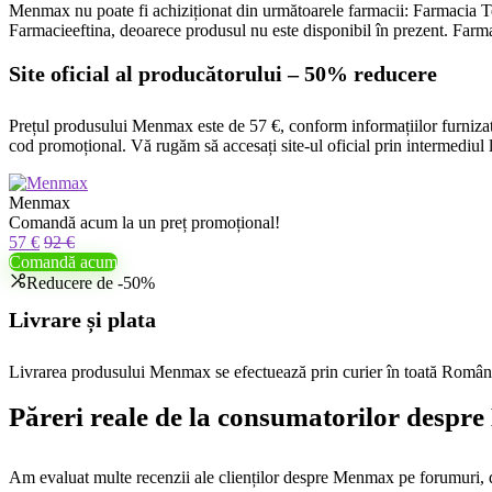
Menmax nu poate fi achiziționat din următoarele farmacii: Farmacia
Farmacieeftina, deoarece produsul nu este disponibil în prezent. Farma
Site oficial al producătorului – 50% reducere
Prețul produsului Menmax este de 57 €, conform informațiilor furnizat
cod promoțional. Vă rugăm să accesați site-ul oficial prin intermediul
Menmax
Comandă acum la un preț promoțional!
57 €
92 €
Comandă acum
Reducere de -50%
Livrare și plata
Livrarea produsului Menmax se efectuează prin curier în toată România
Păreri reale de la consumatorilor desp
Am evaluat multe recenzii ale clienților despre Menmax pe forumuri, d