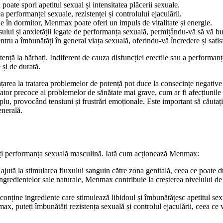
ate spori apetitul sexual și intensitatea plăcerii sexuale.
erformanței sexuale, rezistenței și controlului ejaculării.
gie în dormitor, Menmax poate oferi un impuls de vitalitate și energie.
sului și anxietății legate de performanța sexuală, permițându-vă să vă bu
entru a îmbunătăți în general viața sexuală, oferindu-vă încredere și sati
nță la bărbați. Indiferent de cauza disfuncției erectile sau a performan
 și de durată.
rea la tratarea problemelor de potență pot duce la consecințe negative asu
icator precoce al problemelor de sănătate mai grave, cum ar fi afecțiunile
lu, provocând tensiuni și frustrări emoționale. Este important să căutați
enerală.
ăți performanța sexuală masculină. Iată cum acționează Menmax:
ută la stimularea fluxului sanguin către zona genitală, ceea ce poate du
ingredientelor sale naturale, Menmax contribuie la creșterea nivelului de 
ne ingrediente care stimulează libidoul și îmbunătățesc apetitul sexual,
x, puteți îmbunătăți rezistența sexuală și controlul ejaculării, ceea ce 