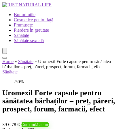
Bunuri utile
Cosmetice pentru față
Frumusețe
Pierdere în greutate
Sănătate
Sănătate sexuală
Home
»
Sănătate
»
Uromexil Forte capsule pentru sănătatea
bărbaților – preț, păreri, prospect, forum, farmacii, efect
Sănătate
-50%
Uromexil Forte capsule pentru
sănătatea bărbaților – preț, păreri,
prospect, forum, farmacii, efect
39 €
78 €
Comandă acum