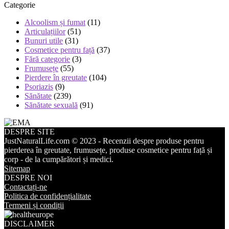
Categorie
Alcoolism și fumat
(11)
Articulațiilor
(51)
Bunuri utile
(31)
Cosmetice pentru față
(37)
Fără categorie
(3)
Frumusețe
(55)
Pierdere în greutate
(104)
Psoriazis
(9)
Sănătate
(239)
Sănătate sexuală
(91)
DESPRE SITE
JustNaturalLife.com © 2023 - Recenzii despre produse pentru
pierderea în greutate, frumusețe, produse cosmetice pentru față și
corp - de la cumpărători și medici.
Sitemap
DESPRE NOI
Contactați-ne
Politica de confidențialitate
Termeni și condiții
DISCLAIMER