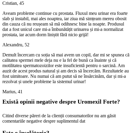
Cristian, 45
Aveam probleme continue cu prostata. Fluxul meu urinar era foarte
slab și instabil, mai ales noaptea, iar ziua mă simțeam mereu obosit
din cauza că nu reușeam să mă odihnesc bine la noapte. Produsul
dat a fost unicul care mi-a îmbunătățit urinarea și mi-a normalizat
prostata, iar acum dorm liniștit fără nicio grijă!
Alexandru, 52
Demult încercam cu soția să mai avem un copil, dar mi se spunea că
calitatea spermei mele deja nu e la fel de bună ca înainte și că
motilitatea spermatozoizilor este insuficientă pentru o sarcină. Am
auzit de acest produs natural și am decis să încercăm. Rezultatele au
fost uimitoare. Nu numai că am putut să ne însărcinăm, dar și mi-a
rezolvat și unele probleme la sistemul urinar!
Marius, 41
Există opinii negative despre Uromexil Forte?
Citind diverse păreri de la clienții consumatorilor nu am găsit
comentariile negative despre suplimentul dat
Este o înșelătorie?