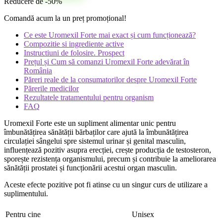
Reducere de -50%
Comandă acum la un preț promoțional!
Ce este Uromexil Forte mai exact și cum funcționează?
Compozitie si ingrediente active
Instructiuni de folosire. Prospect
Prețul și Cum să comanzi Uromexil Forte adevărat în
România
Păreri reale de la consumatorilor despre Uromexil Forte
Părerile medicilor
Rezultatele tratamentului pentru organism
FAQ
Uromexil Forte este un supliment alimentar unic pentru
îmbunătățirea sănătății bărbaților care ajută la îmbunătățirea
circulației sângelui spre sistemul urinar și genital masculin,
influențează pozitiv asupra erecției, crește producția de testosteron,
sporește rezistența organismului, precum și contribuie la ameliorarea
sănătății prostatei și funcționării acestui organ masculin.
Aceste efecte pozitive pot fi atinse cu un singur curs de utilizare a
suplimentului.
Pentru cine
Unisex