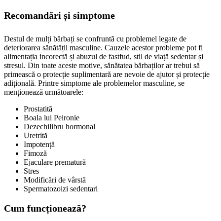
Recomandări și simptome
Destul de mulți bărbați se confruntă cu problemel legate de
deteriorarea sănătății masculine. Cauzele acestor probleme pot fi
alimentația incorectă și abuzul de fastfud, stil de viață sedentar și
stresul. Din toate aceste motive, sănătatea bărbaților ar trebui să
primească o protecție suplimentară are nevoie de ajutor și protecție
adițională. Printre simptome ale problemelor masculine, se
menționează următoarele:
Prostatită
Boala lui Peironie
Dezechilibru hormonal
Uretrită
Impotență
Fimoză
Ejaculare prematură
Stres
Modificări de vârstă
Spermatozoizi sedentari
Cum funcționează?