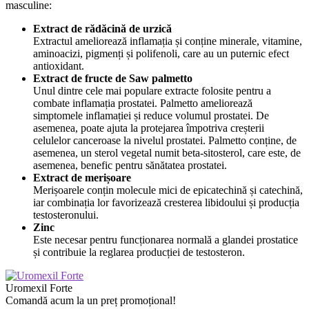
masculine:
Extract de rădăcină de urzică
Extractul ameliorează inflamația și conține minerale, vitamine,
aminoacizi, pigmenți și polifenoli, care au un puternic efect
antioxidant.
Extract de fructe de Saw palmetto
Unul dintre cele mai populare extracte folosite pentru a
combate inflamația prostatei. Palmetto ameliorează
simptomele inflamației și reduce volumul prostatei. De
asemenea, poate ajuta la protejarea împotriva creșterii
celulelor canceroase la nivelul prostatei. Palmetto conține, de
asemenea, un sterol vegetal numit beta-sitosterol, care este, de
asemenea, benefic pentru sănătatea prostatei.
Extract de merișoare
Merișoarele conțin molecule mici de epicatechină și catechină,
iar combinația lor favorizează cresterea libidoului și producția
testosteronului.
Zinc
Este necesar pentru funcționarea normală a glandei prostatice
și contribuie la reglarea producției de testosteron.
Uromexil Forte
Comandă acum la un preț promoțional!