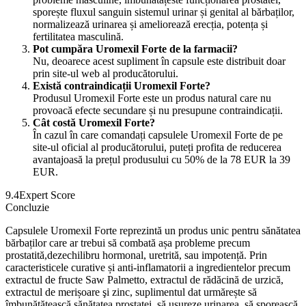
sporește fluxul sanguin sistemul urinar și genital al bărbaților,
normalizează urinarea și ameliorează erecția, potența și
fertilitatea masculină.
Pot cumpăra Uromexil Forte de la farmacii?
Nu, deoarece acest supliment în capsule este distribuit doar
prin site-ul web al producătorului.
Există contraindicații Uromexil Forte?
Produsul Uromexil Forte este un produs natural care nu
provoacă efecte secundare și nu presupune contraindicații.
Cât costă Uromexil Forte?
În cazul în care comandați capsulele Uromexil Forte de pe
site-ul oficial al producătorului, puteți profita de reducerea
avantajoasă la prețul produsului cu 50% de la 78 EUR la 39
EUR.
9.4
Expert Score
Concluzie
Capsulele Uromexil Forte reprezintă un produs unic pentru sănătatea
bărbaților care ar trebui să combată așa probleme precum
prostatită,dezechilibru hormonal, uretrită, sau impotență. Prin
caracteristicele curative și anti-inflamatorii a ingredientelor precum
extractul de fructe Saw Palmetto, extractul de rădăcină de urzică,
extractul de merișoare şi zinc, suplimentul dat urmărește să
îmbunătățească sănătatea prostatei, să ușureze urinarea, să sporească