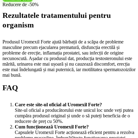
Reducere de -50%
Rezultatele tratamentului pentru
organism
Produsul Uromexil Forte ajută bărbații de a scăpa de probleme
masculine precum ejacularea prematură, disfuncția erectilă și
probleme de erecție, inflamația prostatei, sau infecții de origine
necunoscută. Așadar cu produsul dat, producția testosteronului este
mărită, urinarea este mai ușoară și nu cauzează discomfort, erecția
este mai îndelungată și mai puternică, iar motilitatea spermatozoizilor
mai bună.
FAQ
Care este site-ul oficial al Uromexil Forte?
Site-ul oficial a producătorului este unicul loc unde veți putea
cumpăra produsul original și unde o să puteți beneficia de o
reducere de preț cu 50%.
Cum funcționează Uromexil Forte?
Capsulele Uromexil Forte acționează eficient pentru a rezolva
probleme masculine, îmbunătățeste funcționarea prostatei,