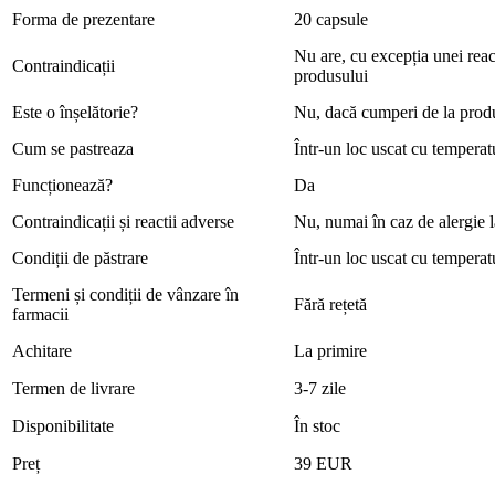
Forma de prezentare
20 capsule
Nu are, cu excepția unei reac
Contraindicații
produsului
Este o înșelătorie?
Nu, dacă cumperi de la prod
Cum se pastreaza
Într-un loc uscat cu tempera
Funcționează?
Da
Contraindicații și reactii adverse
Nu, numai în caz de alergie l
Condiții de păstrare
Într-un loc uscat cu tempera
Termeni și condiții de vânzare în
Fără rețetă
farmacii
Achitare
La primire
Termen de livrare
3-7 zile
Disponibilitate
În stoc
Preț
39 EUR