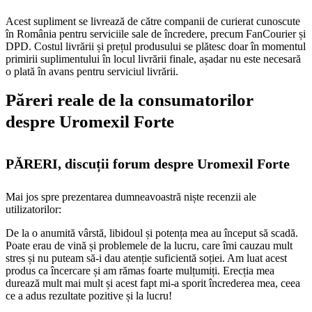
Acest supliment se livrează de către companii de curierat cunoscute
în România pentru serviciile sale de încredere, precum FanCourier și
DPD. Costul livrării și prețul produsului se plătesc doar în momentul
primirii suplimentului în locul livrării finale, așadar nu este necesară
o plată în avans pentru serviciul livrării.
Păreri reale de la consumatorilor
despre Uromexil Forte
PĂRERI, discuții forum despre Uromexil Forte
Mai jos spre prezentarea dumneavoastră niște recenzii ale
utilizatorilor:
De la o anumită vârstă, libidoul și potența mea au început să scadă.
Poate erau de vină și problemele de la lucru, care îmi cauzau mult
stres și nu puteam să-i dau atenție suficientă soției. Am luat acest
produs ca încercare și am rămas foarte mulțumiți. Erecția mea
durează mult mai mult și acest fapt mi-a sporit încrederea mea, ceea
ce a adus rezultate pozitive și la lucru!