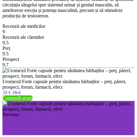
circulația sângelui spre sistemul urinar și genital masculin, să
amelioreze erecția și potența masculină, precum și să stimuleze
producția de testosteron.
Recenzii ale medicilor
9
Recenzii ale clientilor
9.5
Preț
9.5
Prospect
9.7
Uromexil Forte capsule pentru sănătatea bărbaților – preț, păreri,
prospect, forum, farmacii, efect
39 €
78 €
Comandă acum
Previous
Ottomax+ capsule pentru auz - preț, păreri, prospect,
forum, farmacii, efect