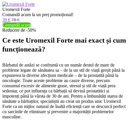
Uromexil Forte
Comandă acum la un preț promoțional!
39 €
78 €
Comandă acum
Reducere de -50%
Ce este Uromexil Forte mai exact și cum
funcționează?
Bărbatul de astăzi se confruntă cu un număr destul de mare de
probleme legate de sănătatea sa – de la un stil de viață greșit până la
expunerea la diverse afecțiuni medicale – de la prostatită până la
oncologie. Toate aceste probleme au cauze diverse, precum
consumul excesiv de alimente grase, stresul și stil de viață prea
sedentar, ce pot influența ca bărbații să devină prostatitici și
impotenți până la vârsta de 30 de ani. Pentru a îmbunătăți starea de
sănătate a bărbaților, specialiștii au creat un produs unic Uromexil
Forte ca un mijloc natural de înaltă eficiență care se descurcă perfect
cu sarcinile de eliminare și prevenire a majorității problemelor
masculine.