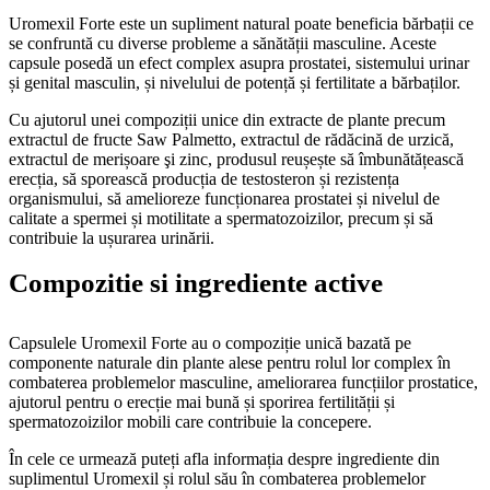
Uromexil Forte este un supliment natural poate beneficia bărbații ce
se confruntă cu diverse probleme a sănătății masculine. Aceste
capsule posedă un efect complex asupra prostatei, sistemului urinar
și genital masculin, și nivelului de potență și fertilitate a bărbaților.
Cu ajutorul unei compoziții unice din extracte de plante precum
extractul de fructe Saw Palmetto, extractul de rădăcină de urzică,
extractul de merișoare şi zinc, produsul reușește să îmbunătățească
erecția, să sporească producția de testosteron și rezistența
organismului, să amelioreze funcționarea prostatei și nivelul de
calitate a spermei și motilitate a spermatozoizilor, precum și să
contribuie la ușurarea urinării.
Compozitie si ingrediente active
Capsulele Uromexil Forte au o compoziție unică bazată pe
componente naturale din plante alese pentru rolul lor complex în
combaterea problemelor masculine, ameliorarea funcțiilor prostatice,
ajutorul pentru o erecție mai bună și sporirea fertilității și
spermatozoizilor mobili care contribuie la concepere.
În cele ce urmează puteți afla informația despre ingrediente din
suplimentul Uromexil și rolul său în combaterea problemelor