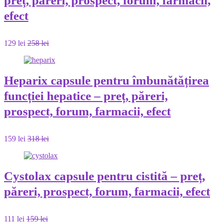
preț, păreri, prospect, forum, farmacii,
efect
129 lei
258 lei
Heparix capsule pentru îmbunătățirea
funcției hepatice – preț, păreri,
prospect, forum, farmacii, efect
159 lei
318 lei
Cystolax capsule pentru cistită – preț,
păreri, prospect, forum, farmacii, efect
111 lei
159 lei