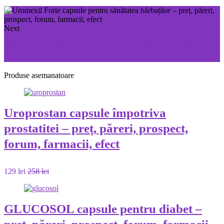
Next
Ostevit gel pentru articulații - preț, păreri, prospect,
forum, farmacii, efect
Produse asemanatoare
Uroprostan capsule împotriva
prostatitei – preț, păreri, prospect,
forum, farmacii, efect
129 lei
258 lei
GLUCOSOL capsule pentru diabet –