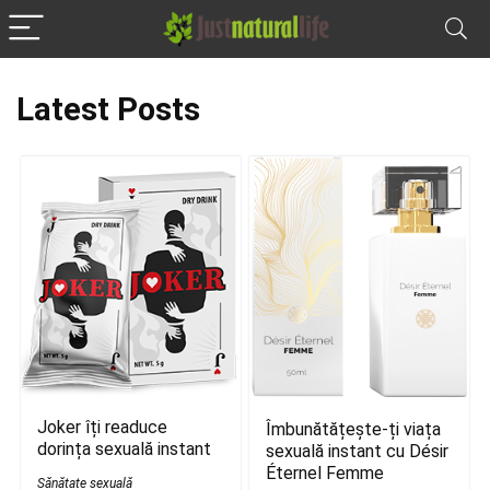
Latest Posts
Joker îți readuce
Îmbunătățește-ți viața
dorința sexuală instant
sexuală instant cu Désir
Éternel Femme
Sănătate sexuală