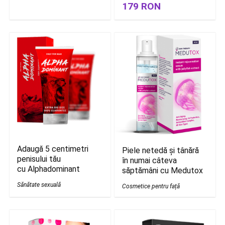
179 RON
Adaugă 5 centimetri
Piele netedă și tânără
penisului tău
în numai câteva
cu Alphadominant
săptămâni cu Medutox
Sănătate sexuală
Cosmetice pentru față