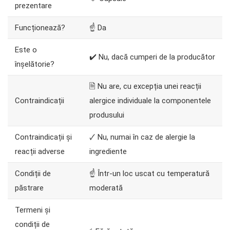
prezentare
Funcționează?
☝ Da
Este o
✔️ Nu, dacă cumperi de la producător
înșelătorie?
🗎 Nu are, cu excepția unei reacții
Contraindicații
alergice individuale la componentele
produsului
Contraindicații și
🗸 Nu, numai în caz de alergie la
reacții adverse
ingrediente
Condiții de
☝ Într-un loc uscat cu temperatură
păstrare
moderată
Termeni și
condiții de