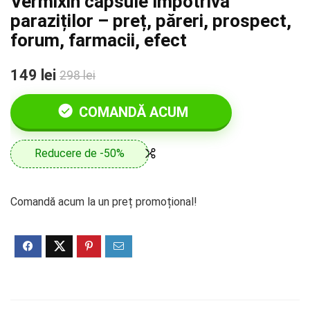
Vermixin capsule împotriva
paraziților – preț, păreri, prospect,
forum, farmacii, efect
149 lei
298 lei
COMANDĂ ACUM
Reducere de -50%
Comandă acum la un preț promoțional!