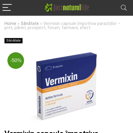
Home
»
Sănătate
»
Vermixin capsule împotriva paraziților –
preț, păreri, prospect, forum, farmacii, efect
Sănătate
-50%