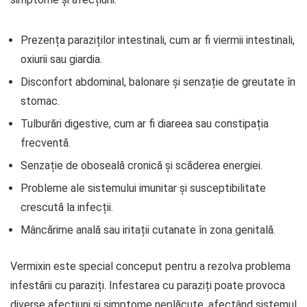
Prezența paraziților intestinali, cum ar fi viermii intestinali,
oxiurii sau giardia.
Disconfort abdominal, balonare și senzație de greutate în
stomac.
Tulburări digestive, cum ar fi diareea sau constipația
frecventă.
Senzație de oboseală cronică și scăderea energiei.
Probleme ale sistemului imunitar și susceptibilitate
crescută la infecții.
Mâncărime anală sau iritații cutanate în zona genitală.
Vermixin este special conceput pentru a rezolva problema
infestării cu paraziți. Infestarea cu paraziți poate provoca
diverse afecțiuni și simptome neplăcute, afectând sistemul