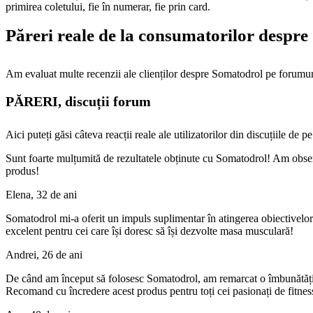
primirea coletului, fie în numerar, fie prin card.
Păreri reale de la consumatorilor despr
Am evaluat multe recenzii ale clienților despre Somatodrol pe forumuri
PĂRERI, discuții forum
Aici puteți găsi câteva reacții reale ale utilizatorilor din discuțiile de p
Sunt foarte mulțumită de rezultatele obținute cu Somatodrol! Am obser
produs!
Elena, 32 de ani
Somatodrol mi-a oferit un impuls suplimentar în atingerea obiectivelor
excelent pentru cei care își doresc să își dezvolte masa musculară!
Andrei, 26 de ani
De când am început să folosesc Somatodrol, am remarcat o îmbunătățire
Recomand cu încredere acest produs pentru toți cei pasionați de fitnes