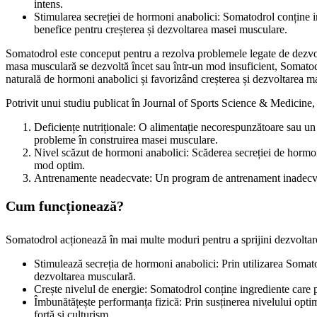
intens.
Stimularea secreției de hormoni anabolici: Somatodrol conține ing
benefice pentru creșterea și dezvoltarea masei musculare.
Somatodrol este conceput pentru a rezolva problemele legate de dezvolta
masa musculară se dezvoltă încet sau într-un mod insuficient, Somatodro
naturală de hormoni anabolici și favorizând creșterea și dezvoltarea m
Potrivit unui studiu publicat în Journal of Sports Science & Medicine, 
Deficiențe nutriționale: O alimentație necorespunzătoare sau un a
probleme în construirea masei musculare.
Nivel scăzut de hormoni anabolici: Scăderea secreției de hormon
mod optim.
Antrenamente neadecvate: Un program de antrenament inadecvat sau
Cum funcționează?
Somatodrol acționează în mai multe moduri pentru a sprijini dezvoltar
Stimulează secreția de hormoni anabolici: Prin utilizarea Somato
dezvoltarea musculară.
Crește nivelul de energie: Somatodrol conține ingrediente care po
Îmbunătățește performanța fizică: Prin susținerea nivelului opti
forță și culturism.