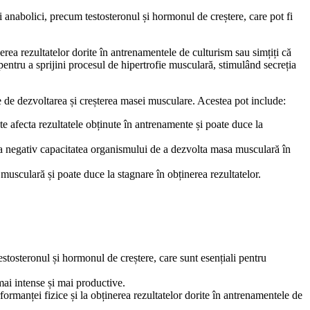
 anabolici, precum testosteronul și hormonul de creștere, care pot fi
rea rezultatelor dorite în antrenamentele de culturism sau simțiți că
entru a sprijini procesul de hipertrofie musculară, stimulând secreția
e de dezvoltarea și creșterea masei musculare. Acestea pot include:
e afecta rezultatele obținute în antrenamente și poate duce la
ta negativ capacitatea organismului de a dezvolta masa musculară în
usculară și poate duce la stagnare în obținerea rezultatelor.
stosteronul și hormonul de creștere, care sunt esențiali pentru
mai intense și mai productive.
rmanței fizice și la obținerea rezultatelor dorite în antrenamentele de