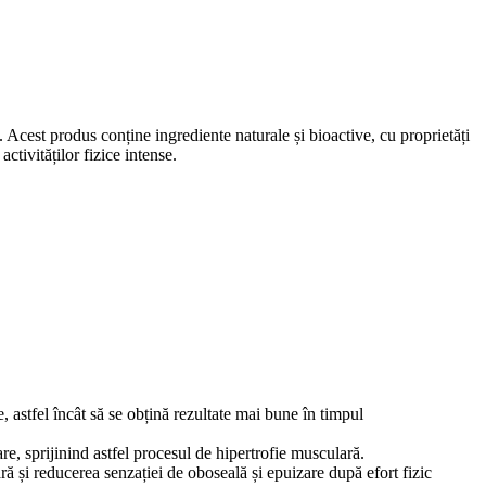
 Acest produs conține ingrediente naturale și bioactive, cu proprietăți
ctivităților fizice intense.
e, astfel încât să se obțină rezultate mai bune în timpul
e, sprijinind astfel procesul de hipertrofie musculară.
ă și reducerea senzației de oboseală și epuizare după efort fizic