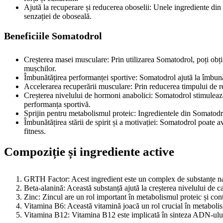
Ajută la recuperare și reducerea oboselii: Unele ingrediente di
senzației de oboseală.
Beneficiile Somatodrol
Creșterea masei musculare: Prin utilizarea Somatodrol, poți obțin
mușchilor.
Îmbunătățirea performanței sportive: Somatodrol ajută la îmbunătă
Accelerarea recuperării musculare: Prin reducerea timpului de r
Creșterea nivelului de hormoni anabolici: Somatodrol stimulează 
performanța sportivă.
Sprijin pentru metabolismul proteic: Ingredientele din Somatodr
Îmbunătățirea stării de spirit și a motivației: Somatodrol poate a
fitness.
Compoziție și ingrediente active
GRTH Factor: Acest ingredient este un complex de substanțe na
Beta-alanină: Această substanță ajută la creșterea nivelului de c
Zinc: Zincul are un rol important în metabolismul proteic și cont
Vitamina B6: Această vitamină joacă un rol crucial în metabolis
Vitamina B12: Vitamina B12 este implicată în sinteza ADN-ului 