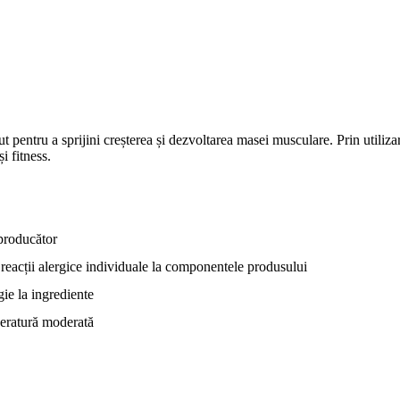
pentru a sprijini creșterea și dezvoltarea masei musculare. Prin utiliza
i fitness.
producător
 reacții alergice individuale la componentele produsului
ie la ingrediente
peratură moderată