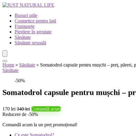
Bunuri utile
Cosmetice pentru față
Frumusețe
Pierdere în greutate
Sănătate
Sănătate sexuală
Home
»
Sănătate
»
Somatodrol capsule pentru mușchi – preț, păreri, p
Sănătate
-50%
Somatodrol capsule pentru mușchi – pre
170 lei
340 lei
Comandă acum
Reducere de -50%
Comandă acum la un preț promoțional!
Ce este Somatodrol?