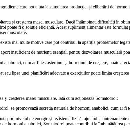
rediente care pot ajuta la stimularea producției și eliberării de hormoni
rea și creșterea masei musculare. Dacă întâmpinați dificultăți în obține
l poate fi o soluție eficientă. Acest supliment alimentar este formulat p
asei musculare.
există mai multe motive care pot contribui la apariția problemelor legat
port insuficient de nutrienți esențiali pentru dezvoltarea musculară poat
i anabolici, cum ar fi testosteronul și hormonul de creștere, poate afec
 lipsa unei planificări adecvate a exercițiilor poate limita creșterea m
ea și creșterea masei musculare. Iată cum acționează Somatodrol:
drol, se promovează secreția naturală de hormoni anabolici, cum ar fi te
t spori nivelul de energie și rezistența fizică, ajutând la antrenamente 
m de hormoni anabolici, Somatodrol poate contribui la îmbunătățirea perfo