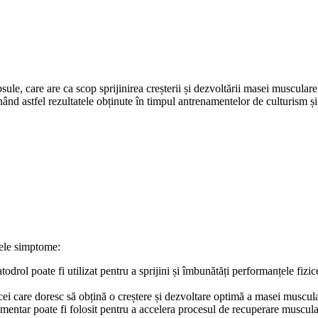
le, care are ca scop sprijinirea creșterii și dezvoltării masei musculare.
ând astfel rezultatele obținute în timpul antrenamentelor de culturism și a
rele simptome:
odrol poate fi utilizat pentru a sprijini și îmbunătăți performanțele fizic
i care doresc să obțină o creștere și dezvoltare optimă a masei muscular
entar poate fi folosit pentru a accelera procesul de recuperare muscular