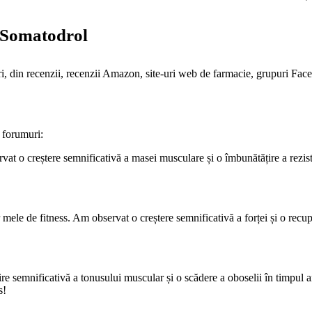
e Somatodrol
, din recenzii, recenzii Amazon, site-uri web de farmacie, grupuri Face
e forumuri:
vat o creștere semnificativă a masei musculare și o îmbunătățire a rezi
 mele de fitness. Am observat o creștere semnificativă a forței și o rec
 semnificativă a tonusului muscular și o scădere a oboselii în timpul a
s!