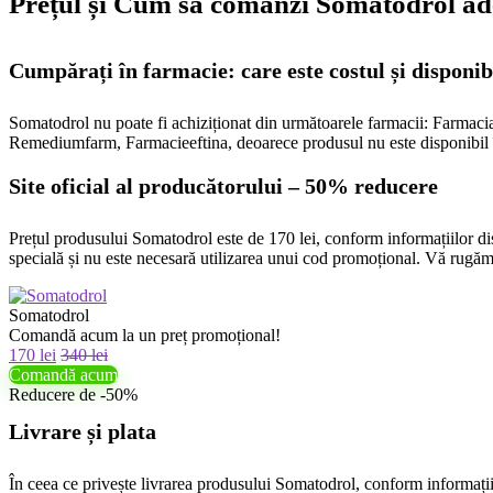
Prețul și Cum să comanzi Somatodrol a
Cumpărați în farmacie: care este costul și disponib
Somatodrol nu poate fi achiziționat din următoarele farmacii: Farma
Remediumfarm, Farmacieeftina, deoarece produsul nu este disponibil în
Site oficial al producătorului – 50% reducere
Prețul produsului Somatodrol este de 170 lei, conform informațiilor dis
specială și nu este necesară utilizarea unui cod promoțional. Vă rugăm 
Somatodrol
Comandă acum la un preț promoțional!
170 lei
340 lei
Comandă acum
Reducere de -50%
Livrare și plata
În ceea ce privește livrarea produsului Somatodrol, conform informațiilor