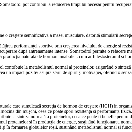
n Somatodrol pot contribui la reducerea timpului necesar pentru recupe
e o creștere semnificativă a masei musculare, datorită stimulării secreție
țirea performanței sportive prin creșterea nivelului de energie și rezis
ecuperare după antrenamente intense, Somatodrol permite o refacere mai
producția naturală de hormoni anabolici, cum ar fi testosteronul și horm
ol contribuie la metabolismul normal al proteinelor, asigurând o sinteză
vea un impact pozitiv asupra stării de spirit și motivației, oferind o sen
turale care stimulează secreția de hormon de creștere (HGH) în organi
arnozină din mușchi, ceea ce poate spori rezistența și performanța fizică.
ribuie la sinteza normală a proteinelor, ceea ce poate fi benefic pentru
mul proteinelor și în producția de energie, susținând funcționarea norma
și în formarea globulelor roșii, susținând metabolismul normal și funcț