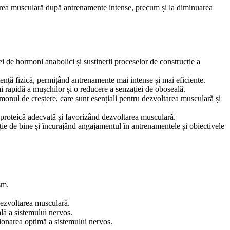
rarea musculară după antrenamente intense, precum și la diminuarea
i de hormoni anabolici și susținerii proceselor de construcție a
tență fizică, permițând antrenamente mai intense și mai eficiente.
 rapidă a mușchilor și o reducere a senzației de oboseală.
onul de creștere, care sunt esențiali pentru dezvoltarea musculară și
 proteică adecvată și favorizând dezvoltarea musculară.
zație de bine și încurajând angajamentul în antrenamentele și obiectivele
sm.
 dezvoltarea musculară.
lă a sistemului nervos.
ionarea optimă a sistemului nervos.