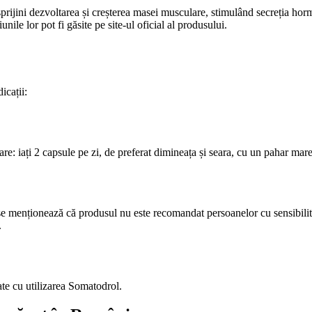
prijini dezvoltarea și creșterea masei musculare, stimulând secreția ho
nile lor pot fi găsite pe site-ul oficial al produsului.
icații:
: iați 2 capsule pe zi, de preferat dimineața și seara, cu un pahar mare
 se menționează că produsul nu este recomandat persoanelor cu sensibilitat
.
te cu utilizarea Somatodrol.