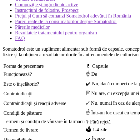
Compoziție și ingrediente active
Instrucțiuni de folosire. Prospect
Prețul și Cum să comanzi Somatodrol adevărat în România
Păreri reale de la consumatorilor despre Somatodrol
Părerile medicilor
Rezultatele tratamentului pentru organism
FAQ
Somatodrol este un supliment alimentar sub formă de capsule, conceput 
fizice și la obținerea rezultatelor dorite în antrenamentele de culturism ș
Forma de prezentare
💊 Capsule
☝ Da
Funcționează?
✔️ Nu, dacă cumperi de la 
Este o înșelătorie?
🗎 Nu are, cu excepția unei
Contraindicații
🗸 Nu, numai în caz de alerg
Contraindicații și reacții adverse
☝ Într-un loc uscat cu tem
Condiții de păstrare
Termeni și condiții de vânzare în farmacii
⚕️ Fără rețetă
🗳️ 1-4 zile
Termen de livrare
✔️ În stoc
Disponibilitate