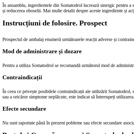
În ansamblu, ingredientele din Somatodrol lucrează sinergic pentru a s
și reducerea oboselii. Mai multe detalii despre aceste ingrediente și acțiu
Instrucțiuni de folosire. Prospect
Prospectul de ambalaj enumeră următoarele reacții adverse și contraind
Mod de administrare și dozare
Pentru a utiliza Somatodrol se recomandă următorul mod de administrare
Contraindicații
În ceea ce privește posibilele contraindicații ale utilizării Somatodrol,
sau a oricăror simptome neplăcute, este indicat să întrerupeți utilizarea
Efecte secundare
Nu sunt raportate până în prezent pobleme sau efecte secundare asocia