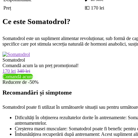
Preț
💶 170 lei
Ce este Somatodrol?
Somatodrol este un supliment alimentar revoluționar, sub formă de capsu
specifice care pot stimula secreția naturală de hormoni anabolici, susțin
Somatodrol
Comandă acum la un preț promoțional!
170 lei
340 lei
Comandă acum
Reducere de -50%
Recomandări și simptome
Somatodrol poate fi utilizat în următoarele situații sau pentru următoa
Dificultăți în obținerea rezultatelor dorite în antrenamente: Somat
antrenamentelor.
Creșterea masei musculare: Somatodrol poate fi benefic pentru ce
Îmbunătățirea recuperării după antrenament: Acest supliment alim