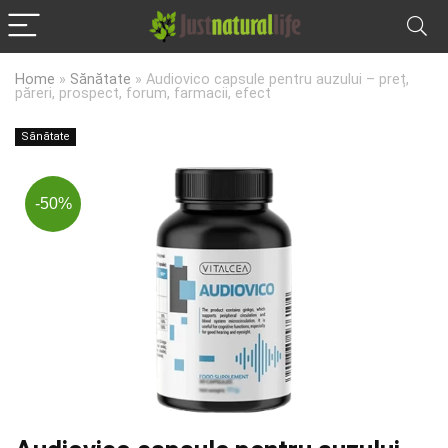
Home
»
Sănătate
»
Audiovico capsule pentru auzului – preț,
păreri, prospect, forum, farmacii, efect
Sănătate
-50%