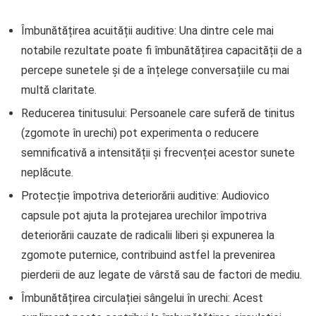
Îmbunătățirea acuității auditive: Una dintre cele mai
notabile rezultate poate fi îmbunătățirea capacității de a
percepe sunetele și de a înțelege conversațiile cu mai
multă claritate.
Reducerea tinitusului: Persoanele care suferă de tinitus
(zgomote în urechi) pot experimenta o reducere
semnificativă a intensității și frecvenței acestor sunete
neplăcute.
Protecție împotriva deteriorării auditive: Audiovico
capsule pot ajuta la protejarea urechilor împotriva
deteriorării cauzate de radicalii liberi și expunerea la
zgomote puternice, contribuind astfel la prevenirea
pierderii de auz legate de vârstă sau de factori de mediu.
Îmbunătățirea circulației sângelui în urechi: Acest