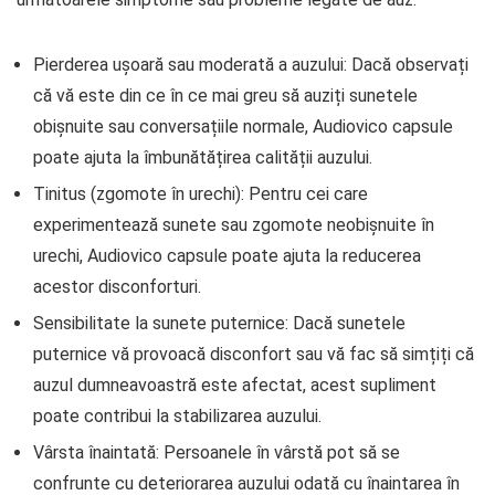
Pierderea ușoară sau moderată a auzului: Dacă observați
că vă este din ce în ce mai greu să auziți sunetele
obișnuite sau conversațiile normale, Audiovico capsule
poate ajuta la îmbunătățirea calității auzului.
Tinitus (zgomote în urechi): Pentru cei care
experimentează sunete sau zgomote neobișnuite în
urechi, Audiovico capsule poate ajuta la reducerea
acestor disconforturi.
Sensibilitate la sunete puternice: Dacă sunetele
puternice vă provoacă disconfort sau vă fac să simțiți că
auzul dumneavoastră este afectat, acest supliment
poate contribui la stabilizarea auzului.
Vârsta înaintată: Persoanele în vârstă pot să se
confrunte cu deteriorarea auzului odată cu înaintarea în