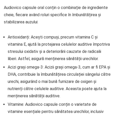
Audiovico capsule oral conțin o combinație de ingrediente
cheie, fiecare având roluri specifice în îmbunătățirea și
stabilizarea auzului:
Antioxidanți: Acești compuși, precum vitamina C și
vitamina E, ajută la protejarea celulelor auditive împotriva
stresului oxidativ și a deteriorării cauzate de radicalii
liberi. Astfel, asigură menținerea sănătății urechilor.
Acizi grași omega-3: Acizii grași omega-3, cum ar fi EPA și
DHA, contribuie la îmbunătățirea circulației sângelui către
urechi, asigurând o mai bună furnizare de oxigen și
nutrienți către celulele auditive. Aceasta poate ajuta la
menținerea sănătății auditive.
Vitamine: Audiovico capsule conțin o varietate de
vitamine esențiale pentru sănătatea urechilor, inclusiv