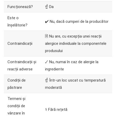
Funcționează?
☝ Da
Este o
✔️ Nu, dacă cumperi de la producător
înșelătorie?
🗎 Nu are, cu excepția unei reacții
Contraindicații
alergice individuale la componentele
produsului
Contraindicații și
🗸 Nu, numai în caz de alergie la
reacții adverse
ingrediente
Condiții de
☝ Într-un loc uscat cu temperatură
păstrare
moderată
Termeni și
condiții de
⚕️ Fără rețetă
vânzare în