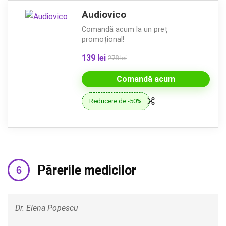
Audiovico
Comandă acum la un preț
promoțional!
139 lei
278 lei
Comandă acum
Reducere de -50%
Părerile medicilor
Dr. Elena Popescu