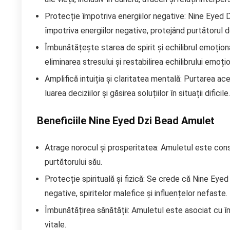
Protecție împotriva energiilor negative: Nine Eyed
împotriva energiilor negative, protejând purtătorul d
Îmbunătățește starea de spirit și echilibrul emoționa
eliminarea stresului și restabilirea echilibrului emoțio
Amplifică intuiția și claritatea mentală: Purtarea ace
luarea deciziilor și găsirea soluțiilor în situații dificile.
Beneficiile Nine Eyed Dzi Bead Amulet
Atrage norocul și prosperitatea: Amuletul este cons
purtătorului său.
Protecție spirituală și fizică: Se crede că Nine Eye
negative, spiritelor malefice și influențelor nefaste.
Îmbunătățirea sănătății: Amuletul este asociat cu îm
vitale.