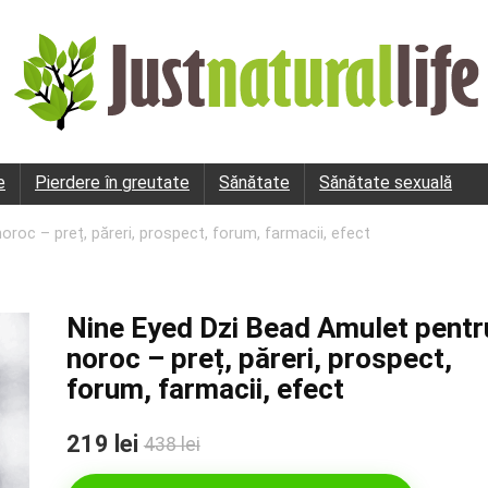
e
Pierdere în greutate
Sănătate
Sănătate sexuală
roc – preț, păreri, prospect, forum, farmacii, efect
Nine Eyed Dzi Bead Amulet pentr
noroc – preț, păreri, prospect,
forum, farmacii, efect
219 lei
438 lei