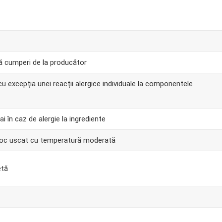
ă cumperi de la producător
 cu excepția unei reacții alergice individuale la componentele
i în caz de alergie la ingrediente
 loc uscat cu temperatură moderată
etă