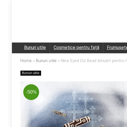
Bunuri utile
Cosmetice pentru față
Frumuseț
Home
»
Bunuri utile
»
Nine Eyed Dzi Bead Amulet pentru no
Bunuri utile
-50%