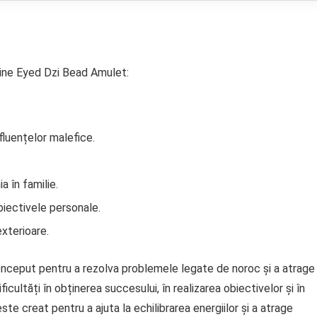
 Nine Eyed Dzi Bead Amulet:
nfluențelor malefice.
a în familie.
obiectivele personale.
exterioare.
nceput pentru a rezolva problemele legate de noroc și a atrage
icultăți în obținerea succesului, în realizarea obiectivelor și în
te creat pentru a ajuta la echilibrarea energiilor și a atrage