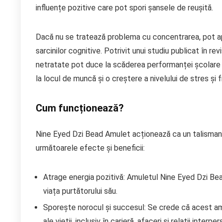
influențe pozitive care pot spori șansele de reușită.
Dacă nu se tratează problema cu concentrarea, pot apăr
sarcinilor cognitive. Potrivit unui studiu publicat în 
netratate pot duce la scăderea performanței școlare sau
la locul de muncă și o creștere a nivelului de stres și f
Cum funcționează?
Nine Eyed Dzi Bead Amulet acționează ca un talisman
următoarele efecte și beneficii:
Atrage energia pozitivă: Amuletul Nine Eyed Dzi Bea
viața purtătorului său.
Sporește norocul și succesul: Se crede că acest am
ale vieții, inclusiv în carieră, afaceri și relații interpe