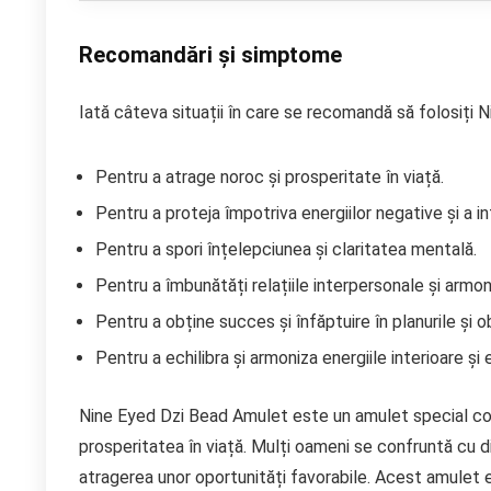
Recomandări și simptome
Iată câteva situații în care se recomandă să folosiți
Pentru a atrage noroc și prosperitate în viață.
Pentru a proteja împotriva energiilor negative și a i
Pentru a spori înțelepciunea și claritatea mentală.
Pentru a îmbunătăți relațiile interpersonale și armoni
Pentru a obține succes și înfăptuire în planurile și 
Pentru a echilibra și armoniza energiile interioare și 
Nine Eyed Dzi Bead Amulet este un amulet special co
prosperitatea în viață. Mulți oameni se confruntă cu dif
atragerea unor oportunități favorabile. Acest amulet es