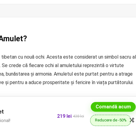
 Amulet?
 tibetan cu nouă ochi. Acesta este considerat un simbol sacru al
ă. Se crede că fiecare ochi al amuletului reprezintă o virtute
ea, bunăstarea și armonia. Amuletul este purtat pentru a atrage
e și pentru a aduce prosperitate și fericire în viața purtătorului.
Comandă acum
et
219 lei
438 lei
Reducere de -50%
onal!