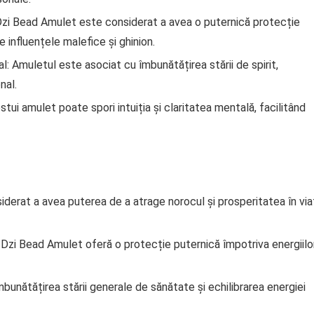
 Dzi Bead Amulet este considerat a avea o puternică protecție
e influențele malefice și ghinion.
l: Amuletul este asociat cu îmbunătățirea stării de spirit,
nal.
stui amulet poate spori intuiția și claritatea mentală, facilitând
iderat a avea puterea de a atrage norocul și prosperitatea în via
d Dzi Bead Amulet oferă o protecție puternică împotriva energiilo
bunătățirea stării generale de sănătate și echilibrarea energiei