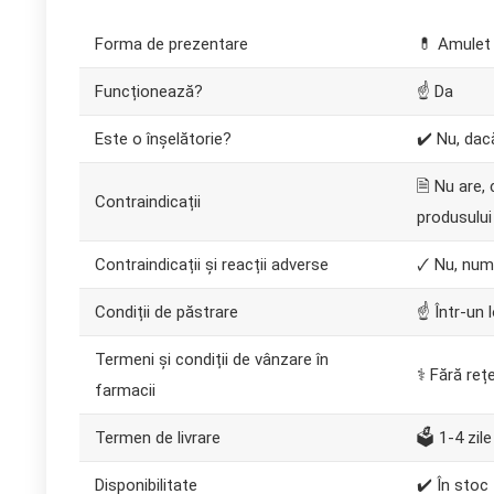
Forma de prezentare
💊 Amulet
Funcționează?
☝ Da
Este o înșelătorie?
✔️ Nu, dac
🗎 Nu are,
Contraindicații
produsului
Contraindicații și reacții adverse
🗸 Nu, numa
Condiții de păstrare
☝ Într-un
Termeni și condiții de vânzare în
⚕️ Fără reț
farmacii
Termen de livrare
🗳️ 1-4 zile
Disponibilitate
✔️ În stoc