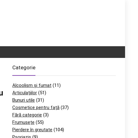
Categorie
Alcoolism și fumat
(11)
u
Articulațiilor
(51)
Bunuri utile
(31)
Cosmetice pentru față
(37)
Fără categorie
(3)
Frumusețe
(55)
Pierdere în greutate
(104)
Psoriazis
(9)