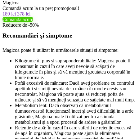
Magicoa
Comandă acum la un preț promoțional!
189 lei
378 lei
Comandă acum
Reducere de -50%
Recomandări și simptome
Magicoa poate fi utilizat în următoarele situații și simptome:
Kilograme în plus și supraponderabilitate: Magicoa poate fi
consumat în cazul în care aveți nevoie să scăpați de
kilogramele în plus și să vă mențineți greutatea corporală în
limite normale.
Poftă excesivă de mâncare: Dacă aveți probleme cu controlul
apetitului și simțiți nevoia de a mânca în mod excesiv sau
necontrolat, Magicoa vă poate ajuta să reduceți pofta de
mâncare și să vă mențineți senzația de sațietate mai mult timp.
Metabolism lent: Dacă observați că metabolismul
dumneavoastră funcționează încet și aveți dificultăți în a arde
grăsimile, Magicoa poate fi utilizat pentru a stimula
metabolismul și a spori procesul de ardere a grăsimilor.
Retenție de apă: În cazul în care suferiți de retenție excesivă
de apă în organism, Magicoa poate ajuta la eliminarea
excesului de lichid și la reducerea senzației de umflături.