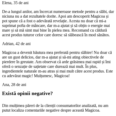
Elena, 35 de ani
De-a lungul anilor, am încercat numeroase metode pentru a slăbi, dar
niciuna nu a dat rezultatele dorite. Apoi am descoperit Magicoa și
pot spune că a fost o adevărată revelație. Acesta nu doar că mi-a
suprimat pofta de mâncare, dar m-a ajutat și să obțin o energie mai
mare și să mă simt mai bine în pielea mea. Recomand cu căldură
acest produs tuturor celor care doresc să slăbească în mod sănătos.
Adrian, 42 de ani
Magicoa a devenit băutura mea preferată pentru slăbire! Nu doar că
are un gust delicios, dar m-a ajutat și să-mi ating obiectivele de
pierdere în greutate. Am observat că arde grăsimea mai rapid și îmi
oferă o senzație de sațietate care durează mai mult. În plus,
ingredientele naturale m-au atras și mai mult către acest produs. Este
cu adevărat magic! Mulțumesc, Magicoa!
Ana, 28 de ani
Există opinii negative?
Din mulțimea păreri de la clienții consumatorilor analizată, nu am
putut localiza comentariile negative despre această Magicoa.