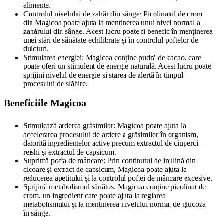
alimente.
Controlul nivelului de zahăr din sânge: Picolinatul de crom
din Magicoa poate ajuta la menținerea unui nivel normal al
zahărului din sânge. Acest lucru poate fi benefic în menținerea
unei stări de sănătate echilibrate și în controlul poftelor de
dulciuri.
Stimularea energiei: Magicoa conține pudră de cacao, care
poate oferi un stimulent de energie naturală. Acest lucru poate
sprijini nivelul de energie și starea de alertă în timpul
procesului de slăbire.
Beneficiile Magicoa
Stimulează arderea grăsimilor: Magicoa poate ajuta la
accelerarea procesului de ardere a grăsimilor în organism,
datorită ingredientelor active precum extractul de ciuperci
reishi și extractul de capsicum.
Suprimă pofta de mâncare: Prin conținutul de inulină din
cicoare și extract de capsicum, Magicoa poate ajuta la
reducerea apetitului și la controlul poftei de mâncare excesive.
Sprijină metabolismul sănătos: Magicoa conține picolinat de
crom, un ingredient care poate ajuta la reglarea
metabolismului și la menținerea nivelului normal de glucoză
în sânge.