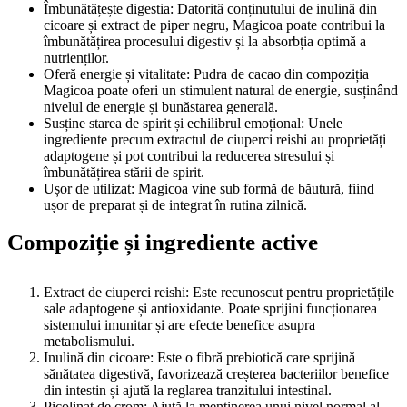
Îmbunătățește digestia: Datorită conținutului de inulină din
cicoare și extract de piper negru, Magicoa poate contribui la
îmbunătățirea procesului digestiv și la absorbția optimă a
nutrienților.
Oferă energie și vitalitate: Pudra de cacao din compoziția
Magicoa poate oferi un stimulent natural de energie, susținând
nivelul de energie și bunăstarea generală.
Susține starea de spirit și echilibrul emoțional: Unele
ingrediente precum extractul de ciuperci reishi au proprietăți
adaptogene și pot contribui la reducerea stresului și
îmbunătățirea stării de spirit.
Ușor de utilizat: Magicoa vine sub formă de băutură, fiind
ușor de preparat și de integrat în rutina zilnică.
Compoziție și ingrediente active
Extract de ciuperci reishi: Este recunoscut pentru proprietățile
sale adaptogene și antioxidante. Poate sprijini funcționarea
sistemului imunitar și are efecte benefice asupra
metabolismului.
Inulină din cicoare: Este o fibră prebiotică care sprijină
sănătatea digestivă, favorizează creșterea bacteriilor benefice
din intestin și ajută la reglarea tranzitului intestinal.
Picolinat de crom: Ajută la menținerea unui nivel normal al