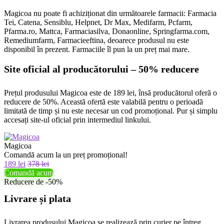
Magicoa nu poate fi achiziționat din următoarele farmacii: Farmacia
Tei, Catena, Sensiblu, Helpnet, Dr Max, Medifarm, Pcfarm,
Pfarma.ro, Mattca, Farmaciasilva, Donaonline, Springfarma.com,
Remediumfarm, Farmacieeftina, deoarece produsul nu este
disponibil în prezent. Farmaciile îl pun la un preț mai mare.
Site oficial al producătorului – 50% reducere
Prețul produsului Magicoa este de 189 lei, însă producătorul oferă o
reducere de 50%. Această ofertă este valabilă pentru o perioadă
limitată de timp și nu este necesar un cod promoțional. Pur și simplu
accesați site-ul oficial prin intermediul linkului.
Magicoa
Comandă acum la un preț promoțional!
189 lei
378 lei
Comandă acum
Reducere de -50%
Livrare și plata
Livrarea produsului Magicoa se realizează prin curier pe întreg