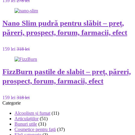
139 lei
278 lei
Nano Slim pudră pentru slăbit – preț,
păreri, prospect, forum, farmacii, efect
159 lei
318 lei
FizzBurn pastile de slabit – preț, păreri,
prospect, forum, farmacii, efect
159 lei
318 lei
Categorie
Alcoolism și fumat
(11)
Articulațiilor
(51)
Bunuri utile
(31)
Cosmetice pentru față
(37)
Fără categorie
(3)