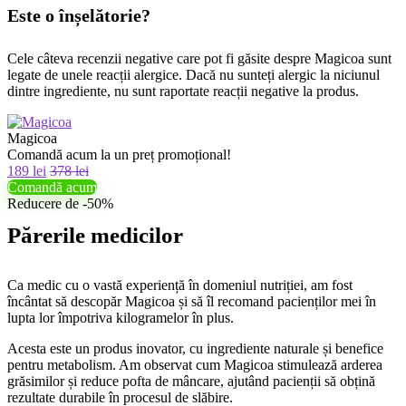
Este o înșelătorie?
Cele câteva recenzii negative care pot fi găsite despre Magicoa sunt
legate de unele reacții alergice. Dacă nu sunteți alergic la niciunul
dintre ingrediente, nu sunt raportate reacții negative la produs.
Magicoa
Comandă acum la un preț promoțional!
189 lei
378 lei
Comandă acum
Reducere de -50%
Părerile medicilor
Ca medic cu o vastă experiență în domeniul nutriției, am fost
încântat să descopăr Magicoa și să îl recomand pacienților mei în
lupta lor împotriva kilogramelor în plus.
Acesta este un produs inovator, cu ingrediente naturale și benefice
pentru metabolism. Am observat cum Magicoa stimulează arderea
grăsimilor și reduce pofta de mâncare, ajutând pacienții să obțină
rezultate durabile în procesul de slăbire.