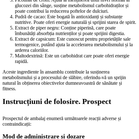
glucozei din sânge, susține metabolismul carbohidraților și
poate contribui la reducerea poftelor de dulciuri.
Pudră de cacao: Este bogată în antioxidanți și substanțe
nutritive. Poate oferi energie naturală și sprijini starea de spirit.
Extract de piper negru: Conține piperină, care poate
îmbunătăți absorbția nutrienților și poate sprijini digestia.
Extract de capsicum: Este cunoscut pentru proprietățile sale
termogenice, putând ajuta la accelerarea metabolismului și la
arderea caloriilor.
Maltodextrină: Este un carbohidrat care poate oferi energie
rapidă.
Aceste ingrediente în ansamblu contribuie la susținerea
metabolismului și a procesului de slăbire, oferindu-vă un sprijin
natural în obținerea obiectivelor dumneavoastră de sănătate și
fitness.
Instrucțiuni de folosire. Prospect
Prospectul de ambalaj enumeră următoarele reacții adverse și
contraindicații:
Mod de administrare și dozare