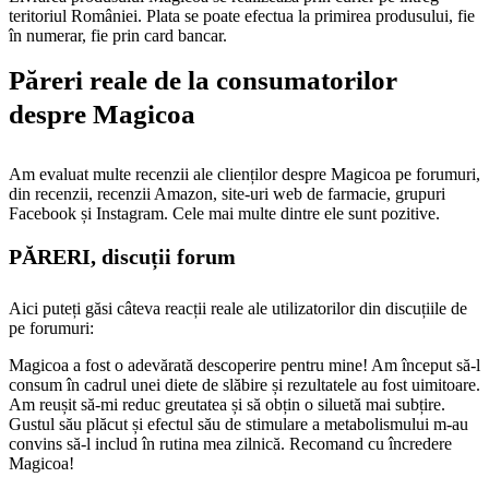
teritoriul României. Plata se poate efectua la primirea produsului, fie
în numerar, fie prin card bancar.
Păreri reale de la consumatorilor
despre Magicoa
Am evaluat multe recenzii ale clienților despre Magicoa pe forumuri,
din recenzii, recenzii Amazon, site-uri web de farmacie, grupuri
Facebook și Instagram. Cele mai multe dintre ele sunt pozitive.
PĂRERI, discuții forum
Aici puteți găsi câteva reacții reale ale utilizatorilor din discuțiile de
pe forumuri:
Magicoa a fost o adevărată descoperire pentru mine! Am început să-l
consum în cadrul unei diete de slăbire și rezultatele au fost uimitoare.
Am reușit să-mi reduc greutatea și să obțin o siluetă mai subțire.
Gustul său plăcut și efectul său de stimulare a metabolismului m-au
convins să-l includ în rutina mea zilnică. Recomand cu încredere
Magicoa!