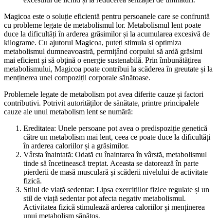
Magicoa este o soluție eficientă pentru persoanele care se confruntă
cu probleme legate de metabolismul lor. Metabolismul lent poate
duce la dificultăți în arderea grăsimilor și la acumularea excesivă de
kilograme. Cu ajutorul Magicoa, puteți stimula și optimiza
metabolismul dumneavoastră, permițând corpului să ardă grăsimi
mai eficient și să obțină o energie sustenabilă. Prin îmbunătățirea
metabolismului, Magicoa poate contribui la scăderea în greutate și la
menținerea unei compoziții corporale sănătoase.
Problemele legate de metabolism pot avea diferite cauze și factori
contributivi. Potrivit autorităților de sănătate, printre principalele
cauze ale unui metabolism lent se numără:
Ereditatea: Unele persoane pot avea o predispoziție genetică
către un metabolism mai lent, ceea ce poate duce la dificultăți
în arderea caloriilor și a grăsimilor.
Vârsta înaintată: Odată cu înaintarea în vârstă, metabolismul
tinde să încetinească treptat. Aceasta se datorează în parte
pierderii de masă musculară și scăderii nivelului de activitate
fizică.
Stilul de viață sedentar: Lipsa exercițiilor fizice regulate și un
stil de viață sedentar pot afecta negativ metabolismul.
Activitatea fizică stimulează arderea caloriilor și menținerea
unui metabolism sănătos.