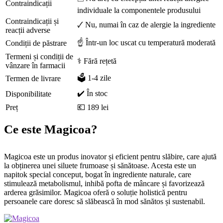
Contraindicații
individuale la componentele produsului
Contraindicații și
🗸 Nu, numai în caz de alergie la ingrediente
reacții adverse
☝ Într-un loc uscat cu temperatură moderată
Condiții de păstrare
Termeni și condiții de
⚕️ Fără rețetă
vânzare în farmacii
🗳️ 1-4 zile
Termen de livrare
✔️ În stoc
Disponibilitate
Preț
💶 189 lei
Ce este Magicoa?
Magicoa este un produs inovator și eficient pentru slăbire, care ajută
la obținerea unei siluete frumoase și sănătoase. Acesta este un
napitok special conceput, bogat în ingrediente naturale, care
stimulează metabolismul, inhibă pofta de mâncare și favorizează
arderea grăsimilor. Magicoa oferă o soluție holistică pentru
persoanele care doresc să slăbească în mod sănătos și sustenabil.