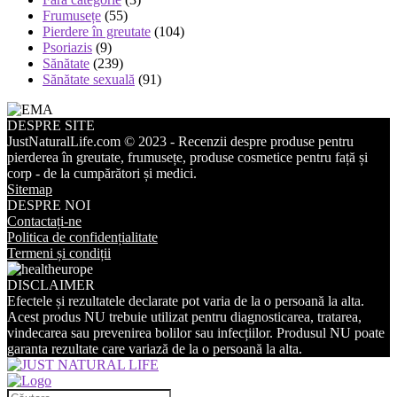
Frumusețe
(55)
Pierdere în greutate
(104)
Psoriazis
(9)
Sănătate
(239)
Sănătate sexuală
(91)
DESPRE SITE
JustNaturalLife.com © 2023 - Recenzii despre produse pentru
pierderea în greutate, frumusețe, produse cosmetice pentru față și
corp - de la cumpărători și medici.
Sitemap
DESPRE NOI
Contactați-ne
Politica de confidențialitate
Termeni și condiții
DISCLAIMER
Efectele și rezultatele declarate pot varia de la o persoană la alta.
Acest produs NU trebuie utilizat pentru diagnosticarea, tratarea,
vindecarea sau prevenirea bolilor sau infecțiilor. Produsul NU poate
garanta rezultate care variază de la o persoană la alta.