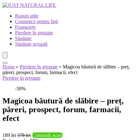
Bunuri utile
Cosmetice pentru față
Frumusețe
Pierdere în greutate
Sănătate
Sănătate sexuală
Home
»
Pierdere în greutate
»
Magicoa băutură de slăbire – preț,
păreri, prospect, forum, farmacii, efect
Pierdere în greutate
-50%
Magicoa băutură de slăbire – preț,
păreri, prospect, forum, farmacii,
efect
189 lei
378 lei
Comandă acum