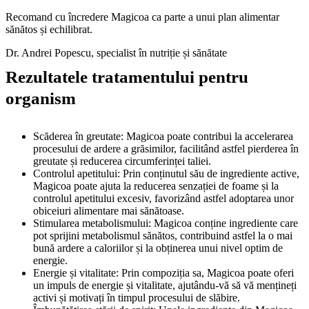
Recomand cu încredere Magicoa ca parte a unui plan alimentar
sănătos și echilibrat.
Dr. Andrei Popescu, specialist în nutriție și sănătate
Rezultatele tratamentului pentru
organism
Scăderea în greutate: Magicoa poate contribui la accelerarea
procesului de ardere a grăsimilor, facilitând astfel pierderea în
greutate și reducerea circumferinței taliei.
Controlul apetitului: Prin conținutul său de ingrediente active,
Magicoa poate ajuta la reducerea senzației de foame și la
controlul apetitului excesiv, favorizând astfel adoptarea unor
obiceiuri alimentare mai sănătoase.
Stimularea metabolismului: Magicoa conține ingrediente care
pot sprijini metabolismul sănătos, contribuind astfel la o mai
bună ardere a caloriilor și la obținerea unui nivel optim de
energie.
Energie și vitalitate: Prin compoziția sa, Magicoa poate oferi
un impuls de energie și vitalitate, ajutându-vă să vă mențineți
activi și motivați în timpul procesului de slăbire.