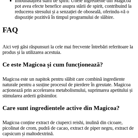
Îmbunătățirea stării de spirit: Unele ingrediente din Magicoa
pot avea efecte benefice asupra stării de spirit, contribuind la
reducerea stresului și a senzației de oboseală, oferindu-vă o
dispoziție pozitivă în timpul programului de slăbire.
FAQ
Aici veți găsi răspunsuri la cele mai frecvente întrebări referitoare la
produs și la utilizarea acestuia.
Ce este Magicoa și cum funcționează?
Magicoa este un napitok pentru slăbit care combină ingrediente
naturale pentru a susține procesul de pierdere în greutate. Magicoa
acționează prin accelerarea metabolismului, suprimarea apetitului și
stimularea arderii grăsimilor.
Care sunt ingredientele active din Magicoa?
Magicoa conține extract de ciuperci reishi, inulină din cicoare,
picolinat de crom, pudră de cacao, extract de piper negru, extract de
capsicum și maltodextrină.