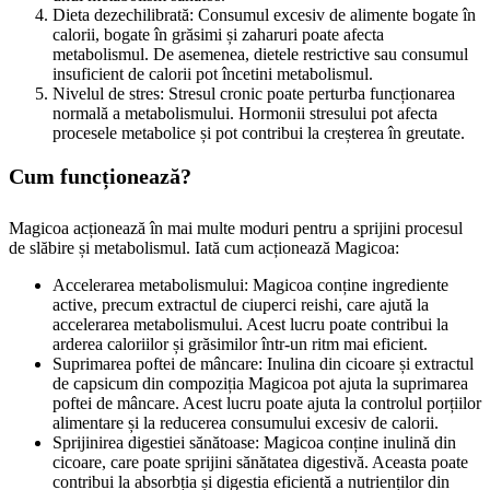
Dieta dezechilibrată: Consumul excesiv de alimente bogate în
calorii, bogate în grăsimi și zaharuri poate afecta
metabolismul. De asemenea, dietele restrictive sau consumul
insuficient de calorii pot încetini metabolismul.
Nivelul de stres: Stresul cronic poate perturba funcționarea
normală a metabolismului. Hormonii stresului pot afecta
procesele metabolice și pot contribui la creșterea în greutate.
Cum funcționează?
Magicoa acționează în mai multe moduri pentru a sprijini procesul
de slăbire și metabolismul. Iată cum acționează Magicoa:
Accelerarea metabolismului: Magicoa conține ingrediente
active, precum extractul de ciuperci reishi, care ajută la
accelerarea metabolismului. Acest lucru poate contribui la
arderea caloriilor și grăsimilor într-un ritm mai eficient.
Suprimarea poftei de mâncare: Inulina din cicoare și extractul
de capsicum din compoziția Magicoa pot ajuta la suprimarea
poftei de mâncare. Acest lucru poate ajuta la controlul porțiilor
alimentare și la reducerea consumului excesiv de calorii.
Sprijinirea digestiei sănătoase: Magicoa conține inulină din
cicoare, care poate sprijini sănătatea digestivă. Aceasta poate
contribui la absorbția și digestia eficientă a nutrienților din