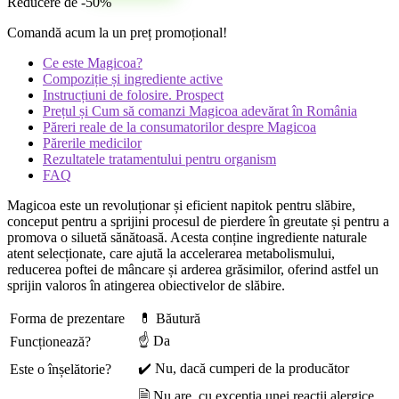
Reducere de -50%
Comandă acum la un preț promoțional!
Ce este Magicoa?
Compoziție și ingrediente active
Instrucțiuni de folosire. Prospect
Prețul și Cum să comanzi Magicoa adevărat în România
Păreri reale de la consumatorilor despre Magicoa
Părerile medicilor
Rezultatele tratamentului pentru organism
FAQ
Magicoa este un revoluționar și eficient napitok pentru slăbire,
conceput pentru a sprijini procesul de pierdere în greutate și pentru a
promova o siluetă sănătoasă. Acesta conține ingrediente naturale
atent selecționate, care ajută la accelerarea metabolismului,
reducerea poftei de mâncare și arderea grăsimilor, oferind astfel un
sprijin valoros în atingerea obiectivelor de slăbire.
Forma de prezentare
💊 Băutură
☝ Da
Funcționează?
✔️ Nu, dacă cumperi de la producător
Este o înșelătorie?
🗎 Nu are, cu excepția unei reacții alergice