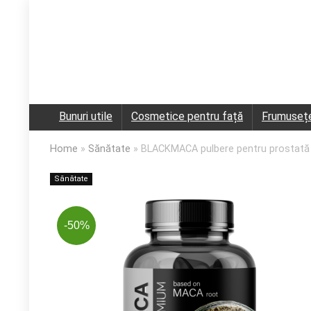
Bunuri utile
Cosmetice pentru față
Frumuseț
Home
»
Sănătate
»
BLACKMACA pulbere pentru prostată – 
Sănătate
-50%