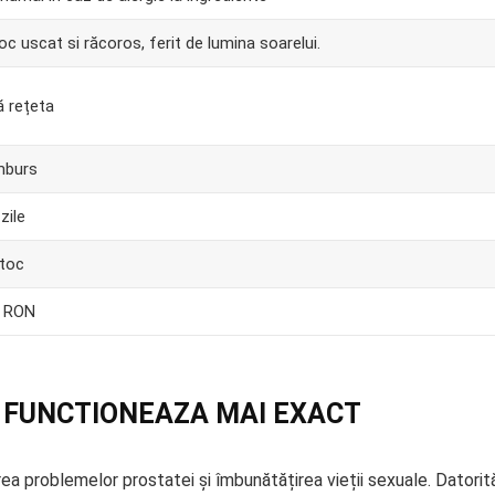
loc uscat si răcoros, ferit de lumina soarelui.
ă rețeta
mburs
zile
stoc
 RON
M FUNCTIONEAZA MAI EXACT
ea problemelor prostatei și îmbunătățirea vieții sexuale. Datorit