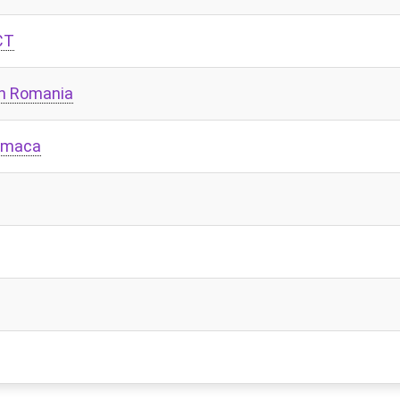
CT
in Romania
ckmaca