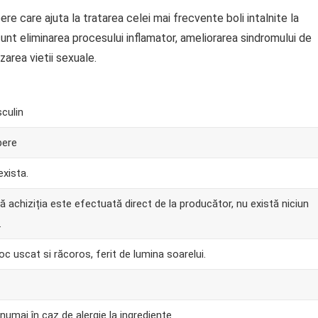
 care ajuta la tratarea celei mai frecvente boli intalnite la
sunt eliminarea procesului inflamator, ameliorarea sindromului de
izarea vietii sexuale.
culin
bere
exista.
ă achiziția este efectuată direct de la producător, nu există niciun
.
loc uscat si răcoros, ferit de lumina soarelui.
 numai în caz de alergie la ingrediente