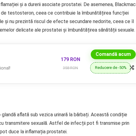
a inflamației și a durerii asociate prostatei. De asemenea, Blackma
 de testosteron, ceea ce contribuie la îmbunătățirea funcției
le și nu prezintă riscul de efecte secundare nedorite, ceea ce îl
lemelor delicate ale prostatei și îmbunătățirea sănătății sexuale.
Comandă acum
179 RON
Reducere de -50%
onal!
358 RON
 glandă aflată sub vezica urinară la bărbați. Această condiție
 cu transmitere sexuală. Astfel de infecții pot fi transmise prin
ot duce la inflamația prostatei.