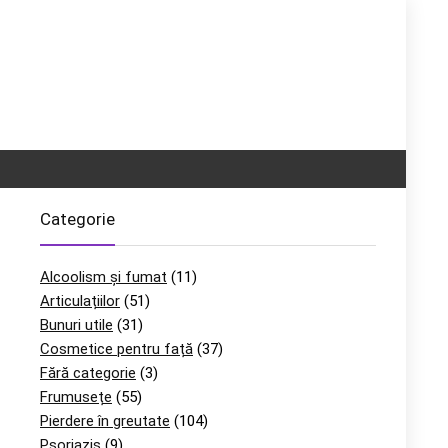
Categorie
Alcoolism și fumat
(11)
Articulațiilor
(51)
,
Bunuri utile
(31)
Cosmetice pentru față
(37)
Fără categorie
(3)
Frumusețe
(55)
Pierdere în greutate
(104)
Psoriazis
(9)