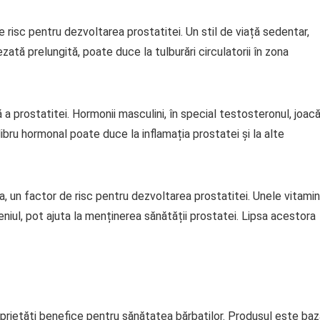
e risc pentru dezvoltarea prostatitei. Un stil de viață sedentar,
ezată prelungită, poate duce la tulburări circulatorii în zona
a prostatitei. Hormonii masculini, în special testosteronul, joac
ibru hormonal poate duce la inflamația prostatei și la alte
a, un factor de risc pentru dezvoltarea prostatitei. Unele vitami
eleniul, pot ajuta la menținerea sănătății prostatei. Lipsa acestora
prietăți benefice pentru sănătatea bărbaților. Produsul este baz