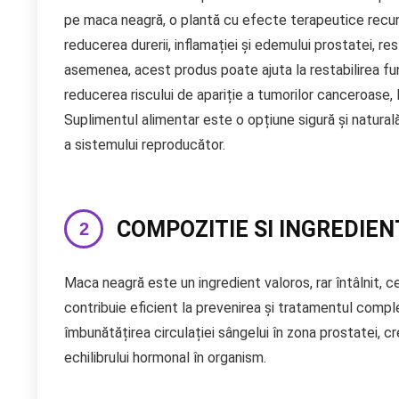
pe maca neagră, o plantă cu efecte terapeutice recuno
reducerea durerii, inflamației și edemului prostatei, r
asemenea, acest produs poate ajuta la restabilirea func
reducerea riscului de apariție a tumorilor canceroase,
Suplimentul alimentar este o opțiune sigură și natural
a sistemului reproducător.
COMPOZITIE SI INGREDIEN
Maca neagră este un ingredient valoros, rar întâlnit, 
contribuie eficient la prevenirea și tratamentul compl
îmbunătățirea circulației sângelui în zona prostatei, c
echilibrului hormonal în organism.