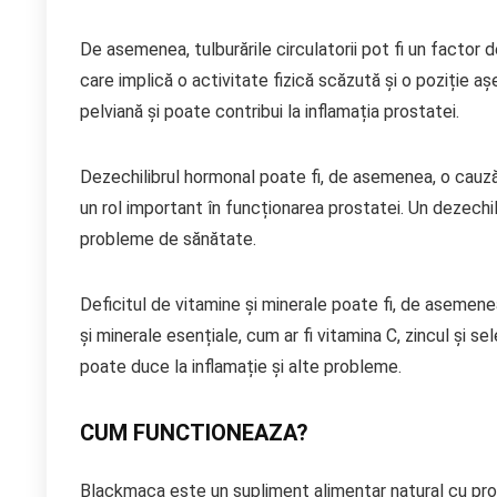
De asemenea, tulburările circulatorii pot fi un factor d
care implică o activitate fizică scăzută și o poziție aș
pelviană și poate contribui la inflamația prostatei.
Dezechilibrul hormonal poate fi, de asemenea, o cauză 
un rol important în funcționarea prostatei. Un dezechil
probleme de sănătate.
Deficitul de vitamine și minerale poate fi, de asemene
și minerale esențiale, cum ar fi vitamina C, zincul și s
poate duce la inflamație și alte probleme.
CUM FUNCTIONEAZA?
Blackmaca este un supliment alimentar natural cu pro