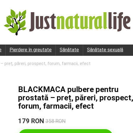
e
Pierdere în greutate
Sănătate
Sănătate sexuală
preț, păreri, prospect, forum, farmacii, efect
BLACKMACA pulbere pentru
prostată – preț, păreri, prospect
forum, farmacii, efect
179 RON
358 RON