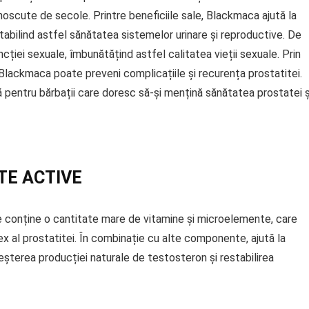
scute de secole. Printre beneficiile sale, Blackmaca ajută la
estabilind astfel sănătatea sistemelor urinare și reproductive. De
ției sexuale, îmbunătățind astfel calitatea vieții sexuale. Prin
 Blackmaca poate preveni complicațiile și recurența prostatitei.
ă pentru bărbații care doresc să-și mențină sănătatea prostatei ș
TE ACTIVE
ce conține o cantitate mare de vitamine și microelemente, care
ex al prostatitei. În combinație cu alte componente, ajută la
reșterea producției naturale de testosteron și restabilirea