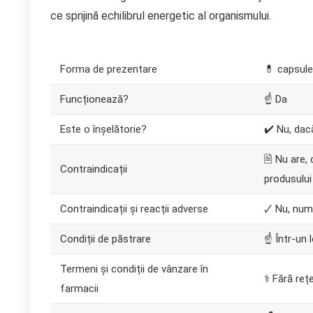
ce sprijină echilibrul energetic al organismului.
Forma de prezentare
💊 capsule
Funcționează?
☝ Da
Este o înșelătorie?
✔️ Nu, dac
🗎 Nu are,
Contraindicații
produsului
Contraindicații și reacții adverse
🗸 Nu, numa
Condiții de păstrare
☝ Într-un
Termeni și condiții de vânzare în
⚕️ Fără reț
farmacii