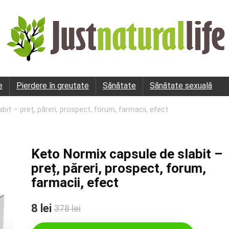
e
Pierdere în greutate
Sănătate
Sănătate sexuală
it – preț, păreri, prospect, forum, farmacii, efect
Keto Normix capsule de slabit –
preț, păreri, prospect, forum,
farmacii, efect
8 lei
378 lei