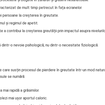
 caracterizat de mult timp petrecut în fața ecranelor.
ei persoane la creșterea în greutate.
ul și regimul de apetit.
e a contribui la creșterea greutății prin impactul asupra niveluril
intr-o nevoie psihologică, nu dintr-o necesitate fiziologică.
 care susțin procesul de pierdere în greutate într-un mod natur
psule se numără:
 mai rapidă a grăsimilor.
ezi mai ușor aportul caloric.