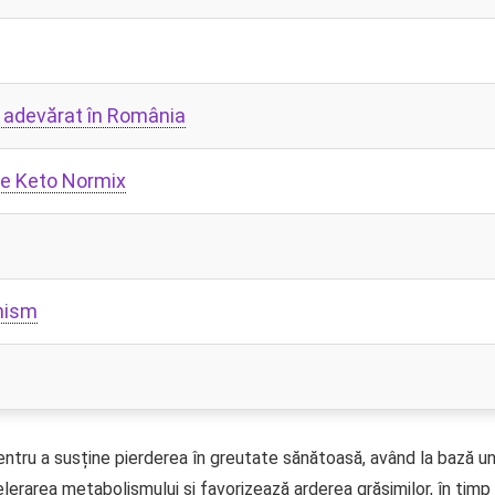
 adevărat în România
re Keto Normix
anism
tru a susține pierderea în greutate sănătoasă, având la bază u
erarea metabolismului și favorizează arderea grăsimilor, în timp