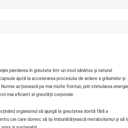
jini pierderea în greutate într-un mod sănătos și natural.
apsule ajută la accelerarea procesului de ardere a grăsimilor și
 Normix acționează pe mai multe fronturi, prin stimularea energie
ol mai eficient al greutății corporale.
usținând organismul să ajungă la greutatea dorită fără a
tru cei care doresc să își îmbunătățească metabolismul și să îș
sigur și sustenabil.