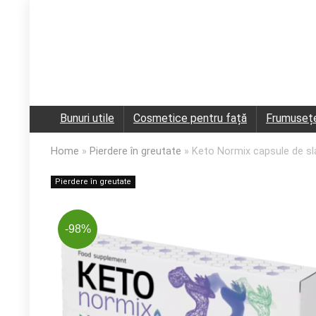
Bunuri utile
Cosmetice pentru față
Frumuseț
Home
»
Pierdere în greutate
»
Keto Normix capsule de slab
Pierdere în greutate
-98%