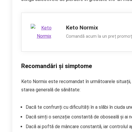
Keto Normix
Comandă acum la un preț promoți
Recomandări și simptome
Keto Normix este recomandat în următoarele situații, 
starea generală de sănătate:
Dacă te confrunți cu dificultăți în a slăbi în ciuda une
Dacă simți o senzație constantă de oboseală și ai ne
Dacă ai poftă de mâncare constantă, iar controlul a