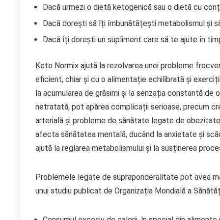
Dacă urmezi o dietă ketogenică sau o dietă cu conținu
Dacă dorești să îți îmbunătățești metabolismul și să
Dacă îți dorești un supliment care să te ajute în tim
Keto Normix ajută la rezolvarea unei probleme frecvent
eficient, chiar și cu o alimentație echilibrată și exerc
la acumularea de grăsimi și la senzația constantă de 
netratată, pot apărea complicații serioase, precum creș
arterială și probleme de sănătate legate de obezitate
afecta sănătatea mentală, ducând la anxietate și scăder
ajută la reglarea metabolismului și la susținerea proces
Problemele legate de supraponderalitate pot avea mai 
unui studiu publicat de Organizația Mondială a Sănătăți
Consumul excesiv de calorii, în special din alimente