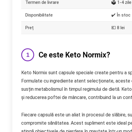
Termen de livrare
🗳️ 1-4 zile
Disponibilitate
✔️ În stoc
Preț
💶 8 lei
Ce este Keto Normix?
Keto Normix sunt capsule speciale create pentru a spri
Formulate cu ingrediente atent selecționate, aceste c
susțin metabolismul în timpul regimului de dietă. Keto
și reducerea poftei de mâncare, contribuind la un contr
Fiecare capsulă este un aliat în procesul de slăbire, s
compromite sănătatea. Acest supliment este ideal pen
atingă obiectivele de pierdere în greutate într-un mod 