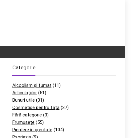
Categorie
Alcoolism și fumat
(11)
Articulațiilor
(51)
Bunuri utile
(31)
Cosmetice pentru față
(37)
Fără categorie
(3)
Frumusețe
(55)
Pierdere în greutate
(104)
Psoriazis
(9)