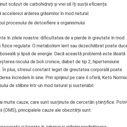
t scăzut de carbohidrați și vrei să îți susții eficiența.
 accelerezi arderea grăsimilor în mod natural.
pul procesului de detoxifiere a organismului.
e în zilele noastre: dificultatea de a pierde în greutate în mod
iții fizice regulate. O metabolism lent sau dezechilibrat poate duc
oboseală și lipsă de energie. Dacă această problemă este lăsată
terea riscului de boli cronice, diabet de tip 2, hipertensiune
. În plus, stresul constant legat de greutatea corporală poate
ea încrederii în sine. Prin sprijinul pe care îl oferă, Keto Normix
ului de slăbire într-un mod natural și sustenabil.
multe cauze, care sunt susținute de cercetări științifice. Potri
i (OMS), principalele cauze ale obezității sunt:
 procesate și bogate în zaharuri și grăsimi nesănătoase.