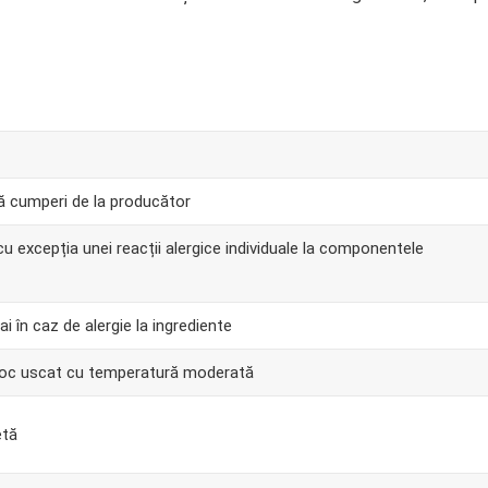
ă cumperi de la producător
 cu excepția unei reacții alergice individuale la componentele
i în caz de alergie la ingrediente
 loc uscat cu temperatură moderată
etă