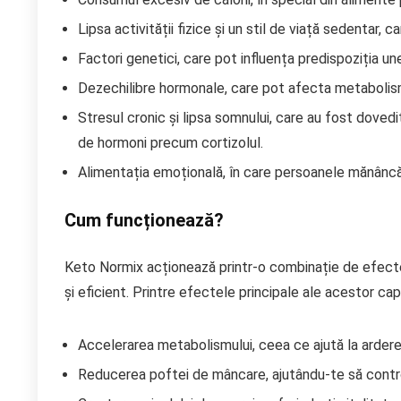
Lipsa activității fizice și un stil de viață sedentar,
Factori genetici, care pot influența predispoziția un
Dezechilibre hormonale, care pot afecta metabolism
Stresul cronic și lipsa somnului, care au fost dovedit
de hormoni precum cortizolul.
Alimentația emoțională, în care persoanele mănâncă d
Cum funcționează?
Keto Normix acționează printr-o combinație de efecte
și eficient. Printre efectele principale ale acestor ca
Accelerarea metabolismului, ceea ce ajută la arderea
Reducerea poftei de mâncare, ajutându-te să control