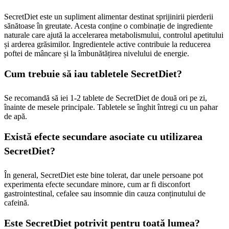
SecretDiet este un supliment alimentar destinat sprijinirii pierderii
sănătoase în greutate. Acesta conține o combinație de ingrediente
naturale care ajută la accelerarea metabolismului, controlul apetitului
și arderea grăsimilor. Ingredientele active contribuie la reducerea
poftei de mâncare și la îmbunătățirea nivelului de energie.
Cum trebuie să iau tabletele SecretDiet?
Se recomandă să iei 1-2 tablete de SecretDiet de două ori pe zi,
înainte de mesele principale. Tabletele se înghit întregi cu un pahar
de apă.
Există efecte secundare asociate cu utilizarea
SecretDiet?
În general, SecretDiet este bine tolerat, dar unele persoane pot
experimenta efecte secundare minore, cum ar fi disconfort
gastrointestinal, cefalee sau insomnie din cauza conținutului de
cafeină.
Este SecretDiet potrivit pentru toată lumea?