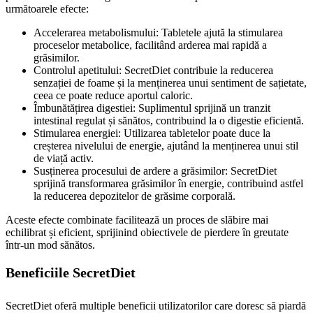
următoarele efecte:
Accelerarea metabolismului: Tabletele ajută la stimularea
proceselor metabolice, facilitând arderea mai rapidă a
grăsimilor.
Controlul apetitului: SecretDiet contribuie la reducerea
senzației de foame și la menținerea unui sentiment de sațietate,
ceea ce poate reduce aportul caloric.
Îmbunătățirea digestiei: Suplimentul sprijină un tranzit
intestinal regulat și sănătos, contribuind la o digestie eficientă.
Stimularea energiei: Utilizarea tabletelor poate duce la
creșterea nivelului de energie, ajutând la menținerea unui stil
de viață activ.
Susținerea procesului de ardere a grăsimilor: SecretDiet
sprijină transformarea grăsimilor în energie, contribuind astfel
la reducerea depozitelor de grăsime corporală.
Aceste efecte combinate facilitează un proces de slăbire mai
echilibrat și eficient, sprijinind obiectivele de pierdere în greutate
într-un mod sănătos.
Beneficiile SecretDiet
SecretDiet oferă multiple beneficii utilizatorilor care doresc să piardă