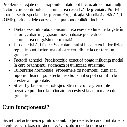
Problemele legate de supraponderalitate pot fi cauzate de mai mulți
factori, care contribuie la acumularea excesivă de greutate. Potrivit
unor surse de specialitate, precum Organizația Mondială a Sănătății
(OMS), principalele cauze ale supraponderalității includ:
Dieta dezechilibrată: Consumul excesiv de alimente bogate în
calorii, zaharuri și grăsimi nesănătoase poate duce la
acumularea de grăsime corporală.
Lipsa activității fizice: Sedentarismul și lipsa exercițiilor fizice
regulate sunt factori majori care contribuie la creșterea în
greutate.
Factorii genetici: Predispoziția genetică poate influența modul
în care organismul stochează și utilizează grăsimile.
Tulburările hormonale: Problemele cu hormonii, cum ar fi
hipotiroidismul, pot afecta metabolismul și pot contribui la
creșterea în greutate.
Stresul și factorii psihologici: Stresul cronic și emoțiile
negative pot duce la mâncatul excesiv și la acumularea de
greutate.
Cum funcționează?
SecretDiet acționează printr-o combinație de efecte care contribuie la
pierderea sănătoasă în greutate. Utilizatorii pot beneficia de