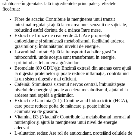
sănătoase în greutate. Iată ingredientele principale și efectele
fiecăruia:
Fibre de acacia: Contribuie la menținerea unui tranzit
intestinal regulat și ajută la crearea unei senzații de sațietate,
reducând astfel dorința de a mânca între mese.
Extract de frunze de ceai verde 4:1: Are proprietăți
antioxidante și stimulează metabolismul, facilitând arderea
grăsimilor și îmbunătățind nivelul de energie.
L-carnitină tartrat: Ajută la transportul acizilor grași în
mitocondrii, unde aceștia sunt transformați în energie,
sprijinind astfel arderea grăsimilor.
Bromelain (80 GDU/g): Enzimă extrasă din ananas care ajută
la digestia proteinelor și poate reduce inflamația, contribuind
la un sistem digestiv mai eficient.
Cafeină: Stimulează sistemul nervos central, îmbunătățește
nivelul de energie și poate accelera metabolismul, ajutând la
arderea mai rapidă a grăsimilor.
Extract de Garcinia (5:1): Contine acid hidroxicitric (HCA),
care poate reduce pofta de mâncare și poate inhiba
acumularea de grăsimi.
Vitamina B3 (Niacină): Contribuie la metabolismul normal al
nutrienților și ajută la menținerea unui nivel de energie
adecvat.
L-glutation redus: Are rol de antioxidant, protejând celulele de