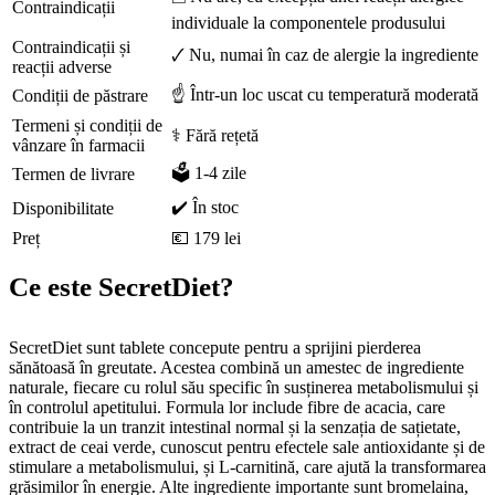
Contraindicații
individuale la componentele produsului
Contraindicații și
🗸 Nu, numai în caz de alergie la ingrediente
reacții adverse
☝ Într-un loc uscat cu temperatură moderată
Condiții de păstrare
Termeni și condiții de
⚕️ Fără rețetă
vânzare în farmacii
🗳️ 1-4 zile
Termen de livrare
✔️ În stoc
Disponibilitate
Preț
💶 179 lei
Ce este SecretDiet?
SecretDiet sunt tablete concepute pentru a sprijini pierderea
sănătoasă în greutate. Acestea combină un amestec de ingrediente
naturale, fiecare cu rolul său specific în susținerea metabolismului și
în controlul apetitului. Formula lor include fibre de acacia, care
contribuie la un tranzit intestinal normal și la senzația de sațietate,
extract de ceai verde, cunoscut pentru efectele sale antioxidante și de
stimulare a metabolismului, și L-carnitină, care ajută la transformarea
grăsimilor în energie. Alte ingrediente importante sunt bromelaina,