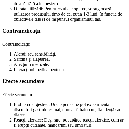
de apă, fără a le mesteca.
Durata utilizării: Pentru rezultate optime, se sugerează
utilizarea produsului timp de cel puțin 1-3 luni, în funcție de
obiectivele tale și de răspunsul organismului tău.
Contraindicații
Contraindicații:
Alergii sau sensibilități.
Sarcina și alăptarea.
Afecțiuni medicale.
Interacțiuni medicamentoase.
Efecte secundare
Efecte secundare:
Probleme digestive: Unele persoane pot experimenta
disconfort gastrointestinal, cum ar fi balonare, flatulență sau
diaree.
Reacții alergice: Deși rare, pot apărea reacții alergice, cum ar
fi erupții cutanate, mâncărimi sau umflături.