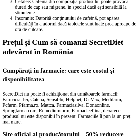
Cefalee: Cafeina din compoziția produsului poate provoca
dureri de cap sau migrene, în special dacă ești sensibilă la
stimulente.
Insomnie: Datorită conținutului de cafeină, pot apărea
dificultăți în a adormi dacă tabletele sunt luate prea aproape de
ora de culcare.
Prețul și Cum să comanzi SecretDiet
adevărat în România
Cumpărați în farmacie: care este costul și
disponibilitatea
SecretDiet nu poate fi achiziționat din următoarele farmacii:
Farmacia Tei, Catena, Sensiblu, Helpnet, Dr Max, Medifarm,
Pcfarm, Pfarma.ro, Mattca, Farmaciasilva, Donaonline,
Springfarma.com, Remediumfarm, Farmacieeftina, deoarece
produsul nu este disponibil în prezent. Farmaciile îl pun la un preț
mai mare.
Site oficial al producătorului – 50% reducere