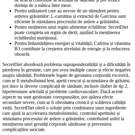
dorința de a mânca între mese.
Pentru utilizatorii care au nevoie de un stimulent pentru
arderea grăsimilor: L-carnitina și extractul de Garcinia sunt
eficiente în stimularea procesului de ardere a grăsimilor.
Pentru susținerea unui regim alimentar echilibrat: SecretDiet
poate completa un regim de dietă, ajutând la menținerea
echilibrului nutrițional.
Pentru îmbunătățirea energiei și vitalității: Cafeina și vitamina
B3 contribuie la creșterea nivelului de energie și la reducerea
oboselii.
SecretDiet abordează problema supraponderalității și a dificultății în
pierderea în greutate, care pot avea multiple cauze și efecte negative
asupra sănătății. Problemele legate de greutatea corporală excesivă,
cum ar fi metabolismul lent, apetit crescut și acumularea de grăsimi,
pot duce la diverse complicații de sănătate, inclusiv diabet de tip 2,
hipertensiune arterială și probleme cardiovasculare. Dacă aceste
aspecte nu sunt gestionate corespunzător, pot apărea efecte
secundare severe, cum ar fi obezitatea cronică și scăderea calității
vieții. SecretDiet oferă o soluție prin combinarea unor ingrediente
care ajută la accelerarea metabolismului, controlul apetitului și
stimularea procesului de ardere a grăsimilor, contribuind astfel la
menținerea unei greutăți corporale sănătoase și prevenirea
complicațiilor asociate.