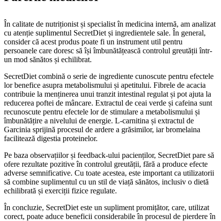
În calitate de nutriționist și specialist în medicina internă, am analizat
cu atenție suplimentul SecretDiet și ingredientele sale. În general,
consider că acest produs poate fi un instrument util pentru
persoanele care doresc să își îmbunătățească controlul greutății într-
un mod sănătos și echilibrat.
SecretDiet combină o serie de ingrediente cunoscute pentru efectele
lor benefice asupra metabolismului și apetitului. Fibrele de acacia
contribuie la menținerea unui tranzit intestinal regulat și pot ajuta la
reducerea poftei de mâncare. Extractul de ceai verde și cafeina sunt
recunoscute pentru efectele lor de stimulare a metabolismului și
îmbunătățire a nivelului de energie. L-carnitina și extractul de
Garcinia sprijină procesul de ardere a grăsimilor, iar bromelaina
facilitează digestia proteinelor.
Pe baza observațiilor și feedback-ului pacienților, SecretDiet pare să
ofere rezultate pozitive în controlul greutății, fără a produce efecte
adverse semnificative. Cu toate acestea, este important ca utilizatorii
să combine suplimentul cu un stil de viață sănătos, inclusiv o dietă
echilibrată și exerciții fizice regulate.
În concluzie, SecretDiet este un supliment promițător, care, utilizat
corect, poate aduce beneficii considerabile în procesul de pierdere în