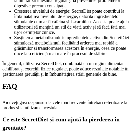
la un tranzit intestinal regulat și la prevenirea problemelor
digestive precum constipația.
Creșterea nivelului de energie: SecretDiet poate contribui la
îmbunătățirea nivelului de energie, datorită ingredientelor
stimulante cum ar fi cafeina și L-carnitina. Aceasta poate ajuta
utilizatorii să mențină un stil de viață activ și să facă față mai
ușor cerințelor zilnice.
Susținerea metabolismului: Ingredientele active din SecretDiet
stimulează metabolismul, facilitând arderea mai rapidă a
grăsimilor și transformarea acestora în energie, ceea ce poate
duce la o eficiență mai mare în procesul de slăbire.
În general, utilizarea SecretDiet, combinată cu un regim alimentar
echilibrat și exerciții fizice regulate, poate aduce rezultate notabile în
gestionarea greutății și în îmbunătățirea stării generale de bine.
FAQ
Aici veți găsi răspunsuri la cele mai frecvente întrebări referitoare la
produs și la utilizarea acestuia.
Ce este SecretDiet și cum ajută la pierderea în
greutate?