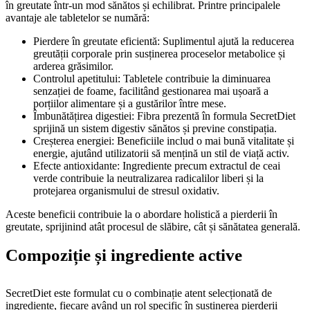
în greutate într-un mod sănătos și echilibrat. Printre principalele
avantaje ale tabletelor se numără:
Pierdere în greutate eficientă: Suplimentul ajută la reducerea
greutății corporale prin susținerea proceselor metabolice și
arderea grăsimilor.
Controlul apetitului: Tabletele contribuie la diminuarea
senzației de foame, facilitând gestionarea mai ușoară a
porțiilor alimentare și a gustărilor între mese.
Îmbunătățirea digestiei: Fibra prezentă în formula SecretDiet
sprijină un sistem digestiv sănătos și previne constipația.
Creșterea energiei: Beneficiile includ o mai bună vitalitate și
energie, ajutând utilizatorii să mențină un stil de viață activ.
Efecte antioxidante: Ingrediente precum extractul de ceai
verde contribuie la neutralizarea radicalilor liberi și la
protejarea organismului de stresul oxidativ.
Aceste beneficii contribuie la o abordare holistică a pierderii în
greutate, sprijinind atât procesul de slăbire, cât și sănătatea generală.
Compoziție și ingrediente active
SecretDiet este formulat cu o combinație atent selecționată de
ingrediente, fiecare având un rol specific în susținerea pierderii