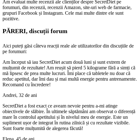
Am evaluat multe recenzii ale clienților despre SecretDiet pe
forumuri, din recenzii, recenzii Amazon, site-uri web de farmacie,
grupuri Facebook și Instagram. Cele mai multe dintre ele sunt
pozitive.
PĂRERI, discuții forum
Aici puteți găsi câteva reacții reale ale utilizatorilor din discuțiile de
pe forumuri:
Am început să iau SecretDiet acum două luni și sunt extrem de
mulțumit de rezultate! Am reușit să pierd 5 kilograme fără a simți că
mă lipsesc de prea multe lucruri. Îmi place că tabletele nu doar că
reduc apetitul, dar îmi dau și mai multă energie pentru antrenamente.
Recomand cu încredere!
Andrei, 32 de ani
SecretDiet a fost exact ce aveam nevoie pentru a-mi atinge
obiectivele de slăbire. În ultimele săptămâni am observat o diferență
mare în controlul apetitului și în nivelul meu de energie. Este un
supliment ușor de integrat în rutina zilnică și cu rezultate vizibile.
Sunt foarte mulțumită de alegerea făcută!
Elena, 45 de ani