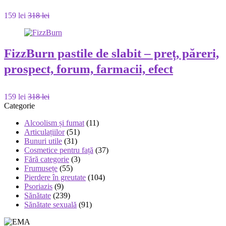
159 lei
318 lei
FizzBurn pastile de slabit – preț, păreri,
prospect, forum, farmacii, efect
159 lei
318 lei
Categorie
Alcoolism și fumat
(11)
Articulațiilor
(51)
Bunuri utile
(31)
Cosmetice pentru față
(37)
Fără categorie
(3)
Frumusețe
(55)
Pierdere în greutate
(104)
Psoriazis
(9)
Sănătate
(239)
Sănătate sexuală
(91)