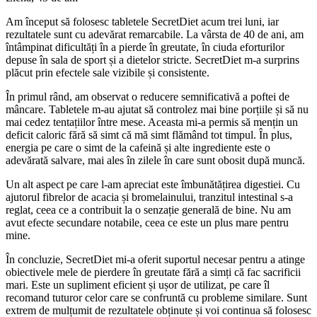
Am început să folosesc tabletele SecretDiet acum trei luni, iar
rezultatele sunt cu adevărat remarcabile. La vârsta de 40 de ani, am
întâmpinat dificultăți în a pierde în greutate, în ciuda eforturilor
depuse în sala de sport și a dietelor stricte. SecretDiet m-a surprins
plăcut prin efectele sale vizibile și consistente.
În primul rând, am observat o reducere semnificativă a poftei de
mâncare. Tabletele m-au ajutat să controlez mai bine porțiile și să nu
mai cedez tentațiilor între mese. Aceasta mi-a permis să mențin un
deficit caloric fără să simt că mă simt flămând tot timpul. În plus,
energia pe care o simt de la cafeină și alte ingrediente este o
adevărată salvare, mai ales în zilele în care sunt obosit după muncă.
Un alt aspect pe care l-am apreciat este îmbunătățirea digestiei. Cu
ajutorul fibrelor de acacia și bromelainului, tranzitul intestinal s-a
reglat, ceea ce a contribuit la o senzație generală de bine. Nu am
avut efecte secundare notabile, ceea ce este un plus mare pentru
mine.
În concluzie, SecretDiet mi-a oferit suportul necesar pentru a atinge
obiectivele mele de pierdere în greutate fără a simți că fac sacrificii
mari. Este un supliment eficient și ușor de utilizat, pe care îl
recomand tuturor celor care se confruntă cu probleme similare. Sunt
extrem de mulțumit de rezultatele obținute și voi continua să folosesc