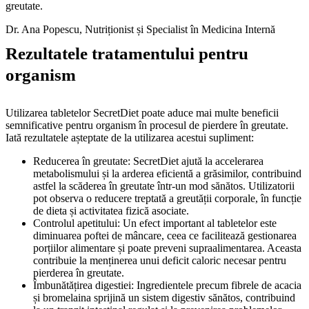
greutate.
Dr. Ana Popescu, Nutriționist și Specialist în Medicina Internă
Rezultatele tratamentului pentru
organism
Utilizarea tabletelor SecretDiet poate aduce mai multe beneficii
semnificative pentru organism în procesul de pierdere în greutate.
Iată rezultatele așteptate de la utilizarea acestui supliment:
Reducerea în greutate: SecretDiet ajută la accelerarea
metabolismului și la arderea eficientă a grăsimilor, contribuind
astfel la scăderea în greutate într-un mod sănătos. Utilizatorii
pot observa o reducere treptată a greutății corporale, în funcție
de dieta și activitatea fizică asociate.
Controlul apetitului: Un efect important al tabletelor este
diminuarea poftei de mâncare, ceea ce facilitează gestionarea
porțiilor alimentare și poate preveni supraalimentarea. Aceasta
contribuie la menținerea unui deficit caloric necesar pentru
pierderea în greutate.
Îmbunătățirea digestiei: Ingredientele precum fibrele de acacia
și bromelaina sprijină un sistem digestiv sănătos, contribuind