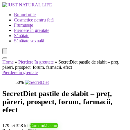
Bunuri utile
Cosmetice pentru față
Frumusețe
Pierdere în greutate
Sănătate
Sănătate sexuală
Home
»
Pierdere în greutate
»
SecretDiet pastile de slabit – preț,
păreri, prospect, forum, farmacii, efect
Pierdere în greutate
-50%
SecretDiet pastile de slabit – preț,
păreri, prospect, forum, farmacii,
efect
179 lei
358 lei
Comandă acum