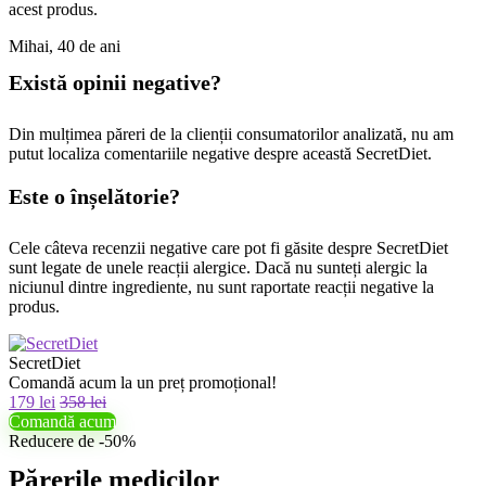
acest produs.
Mihai, 40 de ani
Există opinii negative?
Din mulțimea păreri de la clienții consumatorilor analizată, nu am
putut localiza comentariile negative despre această SecretDiet.
Este o înșelătorie?
Cele câteva recenzii negative care pot fi găsite despre SecretDiet
sunt legate de unele reacții alergice. Dacă nu sunteți alergic la
niciunul dintre ingrediente, nu sunt raportate reacții negative la
produs.
SecretDiet
Comandă acum la un preț promoțional!
179 lei
358 lei
Comandă acum
Reducere de -50%
Părerile medicilor