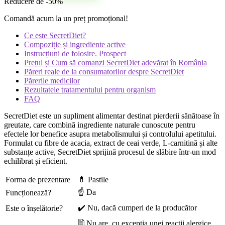
Reducere de -50%
Comandă acum la un preț promoțional!
Ce este SecretDiet?
Compoziție și ingrediente active
Instrucțiuni de folosire. Prospect
Prețul și Cum să comanzi SecretDiet adevărat în România
Păreri reale de la consumatorilor despre SecretDiet
Părerile medicilor
Rezultatele tratamentului pentru organism
FAQ
SecretDiet este un supliment alimentar destinat pierderii sănătoase în
greutate, care combină ingrediente naturale cunoscute pentru
efectele lor benefice asupra metabolismului și controlului apetitului.
Formulat cu fibre de acacia, extract de ceai verde, L-carnitină și alte
substanțe active, SecretDiet sprijină procesul de slăbire într-un mod
echilibrat și eficient.
Forma de prezentare
💊 Pastile
☝ Da
Funcționează?
✔️ Nu, dacă cumperi de la producător
Este o înșelătorie?
🗎 Nu are, cu excepția unei reacții alergice