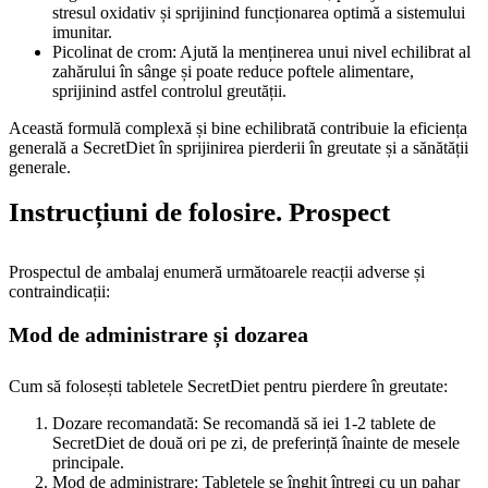
stresul oxidativ și sprijinind funcționarea optimă a sistemului
imunitar.
Picolinat de crom: Ajută la menținerea unui nivel echilibrat al
zahărului în sânge și poate reduce poftele alimentare,
sprijinind astfel controlul greutății.
Această formulă complexă și bine echilibrată contribuie la eficiența
generală a SecretDiet în sprijinirea pierderii în greutate și a sănătății
generale.
Instrucțiuni de folosire. Prospect
Prospectul de ambalaj enumeră următoarele reacții adverse și
contraindicații:
Mod de administrare și dozarea
Cum să folosești tabletele SecretDiet pentru pierdere în greutate:
Dozare recomandată: Se recomandă să iei 1-2 tablete de
SecretDiet de două ori pe zi, de preferință înainte de mesele
principale.
Mod de administrare: Tabletele se înghit întregi cu un pahar