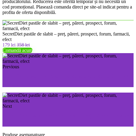
producătorului. Reducerea este oferită temporar și nu necesită un
cod promoțional. Plasează comanda direct pe site-ul indicat pentru a
profita de oferta disponibilă.
SecretDiet pastile de slabit – preț, păreri, prospect, forum, farmacii,
efect
179 lei
358 lei
Comandă acum
Previous
Cardifix capsule pentru hipertensiune arterială – preț,
păreri, prospect, forum, farmacii, efect
Next
Glucolite capsule pentru diabet – preț, păreri, prospect,
forum, farmacii, efect
Produse asemanatoare