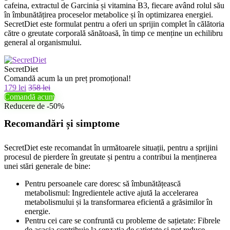
cafeina, extractul de Garcinia și vitamina B3, fiecare având rolul său
în îmbunătățirea proceselor metabolice și în optimizarea energiei.
SecretDiet este formulat pentru a oferi un sprijin complet în călătoria
către o greutate corporală sănătoasă, în timp ce menține un echilibru
general al organismului.
SecretDiet
Comandă acum la un preț promoțional!
179 lei
358 lei
Comandă acum
Reducere de -50%
Recomandări și simptome
SecretDiet este recomandat în următoarele situații, pentru a sprijini
procesul de pierdere în greutate și pentru a contribui la menținerea
unei stări generale de bine:
Pentru persoanele care doresc să îmbunătățească
metabolismul: Ingredientele active ajută la accelerarea
metabolismului și la transformarea eficientă a grăsimilor în
energie.
Pentru cei care se confruntă cu probleme de sațietate: Fibrele
de acacia contribuie la senzația de sațietate și pot reduce