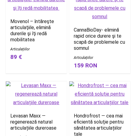
Movenol – întăreşte
articulaţiile, elimină
CannaBioDay- elimină
durerile şi îţi redă
rapid orice durere şi te
mobilitatea
scapă de problemele cu
somnul
Articulațiilor
89 €
Articulațiilor
159 RON
Levasan Maxx —
Hondrofrost — cea mai
regenerează natural
eficientă soluţie pentru
articulațiile dureroase
sănătatea articulațiilor
tale