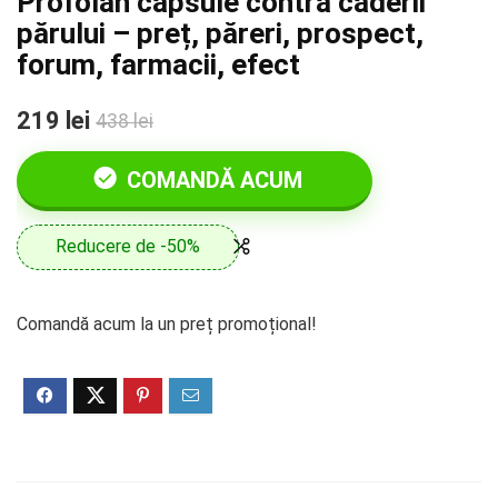
Profolan capsule contra căderii
părului – preț, păreri, prospect,
forum, farmacii, efect
219 lei
438 lei
COMANDĂ ACUM
Reducere de -50%
Comandă acum la un preț promoțional!