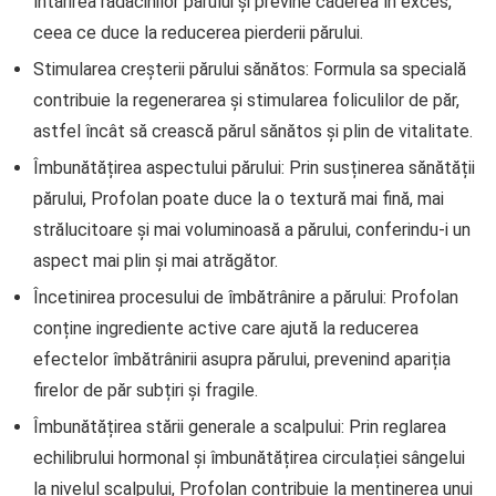
întărirea rădăcinilor părului și previne căderea în exces,
ceea ce duce la reducerea pierderii părului.
Stimularea creșterii părului sănătos: Formula sa specială
contribuie la regenerarea și stimularea foliculilor de păr,
astfel încât să crească părul sănătos și plin de vitalitate.
Îmbunătățirea aspectului părului: Prin susținerea sănătății
părului, Profolan poate duce la o textură mai fină, mai
strălucitoare și mai voluminoasă a părului, conferindu-i un
aspect mai plin și mai atrăgător.
Încetinirea procesului de îmbătrânire a părului: Profolan
conține ingrediente active care ajută la reducerea
efectelor îmbătrânirii asupra părului, prevenind apariția
firelor de păr subțiri și fragile.
Îmbunătățirea stării generale a scalpului: Prin reglarea
echilibrului hormonal și îmbunătățirea circulației sângelui
la nivelul scalpului, Profolan contribuie la menținerea unui