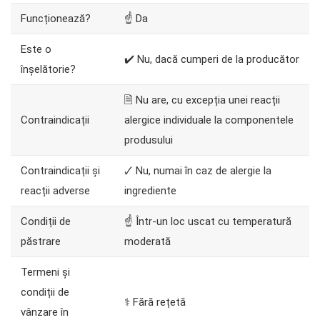
Funcționează?
☝ Da
Este o
✔️ Nu, dacă cumperi de la producător
înșelătorie?
🗎 Nu are, cu excepția unei reacții
Contraindicații
alergice individuale la componentele
produsului
Contraindicații și
🗸 Nu, numai în caz de alergie la
reacții adverse
ingrediente
Condiții de
☝ Într-un loc uscat cu temperatură
păstrare
moderată
Termeni și
condiții de
⚕️ Fără rețetă
vânzare în