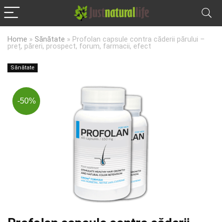
Home
»
Sănătate
»
Profolan capsule contra căderii părului –
preț, păreri, prospect, forum, farmacii, efect
Sănătate
-50%