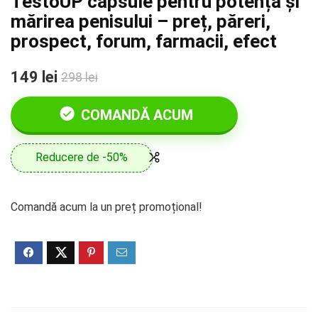
TestoUP capsule pentru potență și
mărirea penisului – preț, păreri,
prospect, forum, farmacii, efect
149 lei
298 lei
COMANDĂ ACUM
Reducere de -50%
Comandă acum la un preț promoțional!