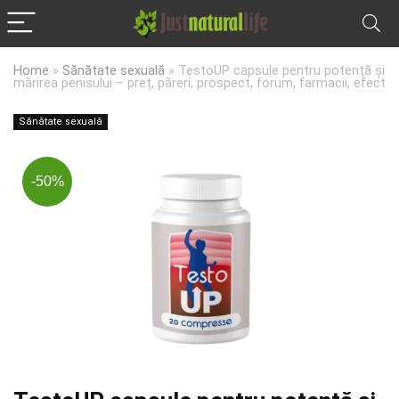
Home
»
Sănătate sexuală
»
TestoUP capsule pentru potență și
mărirea penisului – preț, păreri, prospect, forum, farmacii, efect
Sănătate sexuală
-50%