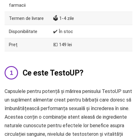
farmacii
Termen de livrare
🗳️ 1-4 zile
Disponibilitate
✔️ În stoc
Preț
💶 149 lei
Ce este TestoUP?
Capsulele pentru potență și mărirea penisului TestoUP sunt
un supliment alimentar creat pentru bărbații care doresc să
îmbunătățească performanța sexuală și încrederea în sine.
Acestea conțin o combinație atent aleasă de ingrediente
naturale cunoscute pentru efectele lor benefice asupra
circulației sanguine, nivelului de testosteron și vitalității