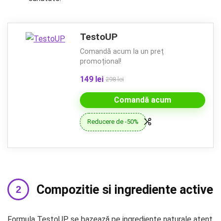
TestoUP
Comandă acum la un preț
promoțional!
149 lei
298 lei
Comandă acum
Reducere de -50%
Compozitie si ingrediente active
Formula TestoUP se bazează pe ingrediente naturale atent