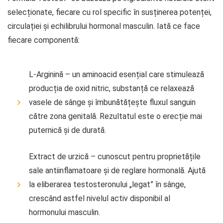
selecționate, fiecare cu rol specific în susținerea potenței,
circulației și echilibrului hormonal masculin. Iată ce face
fiecare componentă:
L-Arginină – un aminoacid esențial care stimulează
producția de oxid nitric, substanță ce relaxează
vasele de sânge și îmbunătățește fluxul sanguin
către zona genitală. Rezultatul este o erecție mai
puternică și de durată.
Extract de urzică – cunoscut pentru proprietățile
sale antiinflamatoare și de reglare hormonală. Ajută
la eliberarea testosteronului „legat” în sânge,
crescând astfel nivelul activ disponibil al
hormonului masculin.