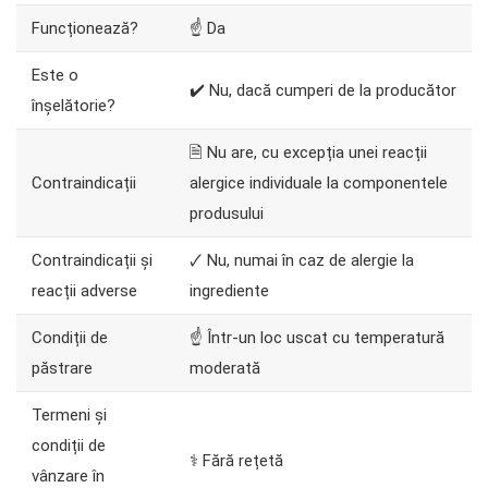
Funcționează?
☝ Da
Este o
✔️ Nu, dacă cumperi de la producător
înșelătorie?
🗎 Nu are, cu excepția unei reacții
Contraindicații
alergice individuale la componentele
produsului
Contraindicații și
🗸 Nu, numai în caz de alergie la
reacții adverse
ingrediente
Condiții de
☝ Într-un loc uscat cu temperatură
păstrare
moderată
Termeni și
condiții de
⚕️ Fără rețetă
vânzare în