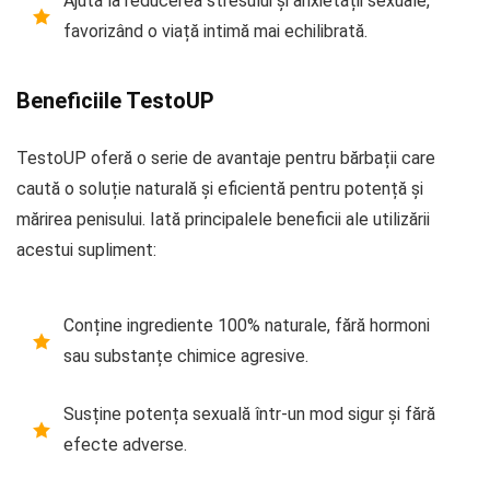
Ajută la reducerea stresului și anxietății sexuale,
favorizând o viață intimă mai echilibrată.
Beneficiile TestoUP
TestoUP oferă o serie de avantaje pentru bărbații care
caută o soluție naturală și eficientă pentru potență și
mărirea penisului. Iată principalele beneficii ale utilizării
acestui supliment:
Conține ingrediente 100% naturale, fără hormoni
sau substanțe chimice agresive.
Susține potența sexuală într-un mod sigur și fără
efecte adverse.