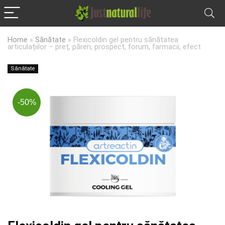
Home
»
Sănătate
»
Flexicoldin gel pentru sănătatea
articulațiilor – preț, păreri, prospect, forum, farmacii, efect
Sănătate
-50%