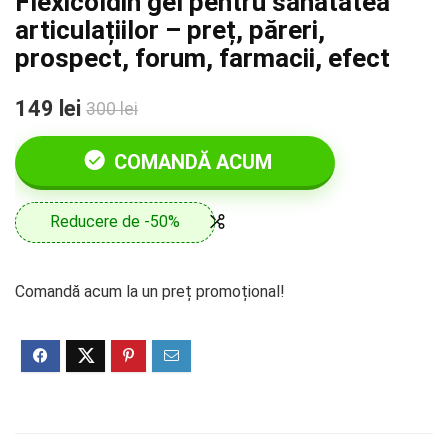
Flexicoldin gel pentru sănătatea
articulațiilor – preț, păreri,
prospect, forum, farmacii, efect
149 lei
300 lei
COMANDĂ ACUM
Reducere de -50%
Comandă acum la un preț promoțional!