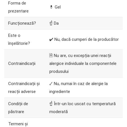
Forma de
💊 Gel
prezentare
Funcționează?
☝ Da
Este o
✔️ Nu, dacă cumperi de la producător
înșelătorie?
🗎 Nu are, cu excepția unei reacții
Contraindicații
alergice individuale la componentele
produsului
Contraindicații și
🗸 Nu, numai în caz de alergie la
reacții adverse
ingrediente
Condiții de
☝ Într-un loc uscat cu temperatură
păstrare
moderată
Termeni și