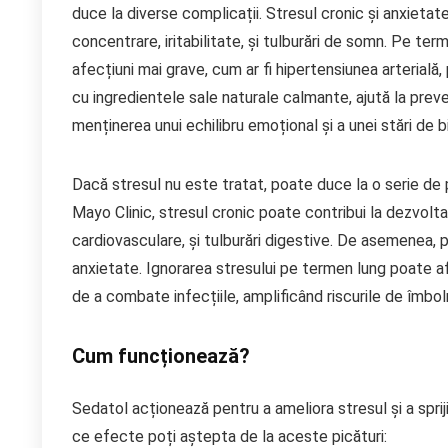
duce la diverse complicații. Stresul cronic și anxietat
concentrare, iritabilitate, și tulburări de somn. Pe t
afecțiuni mai grave, cum ar fi hipertensiunea arterială,
cu ingredientele sale naturale calmante, ajută la prev
menținerea unui echilibru emoțional și a unei stări de b
Dacă stresul nu este tratat, poate duce la o serie de
Mayo Clinic, stresul cronic poate contribui la dezvolta
cardiovasculare, și tulburări digestive. De asemenea,
anxietate. Ignorarea stresului pe termen lung poate a
de a combate infecțiile, amplificând riscurile de îmboln
Cum funcționează?
Sedatol acționează pentru a ameliora stresul și a sprij
ce efecte poți aștepta de la aceste picături: