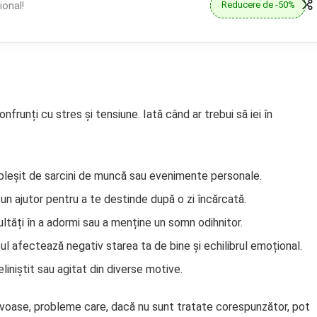
Reducere de -50%
onal!
frunți cu stres și tensiune. Iată când ar trebui să iei în
opleșit de sarcini de muncă sau evenimente personale.
 un ajutor pentru a te destinde după o zi încărcată.
ltăți în a adormi sau a menține un somn odihnitor.
esul afectează negativ starea ta de bine și echilibrul emoțional.
iniștit sau agitat din diverse motive.
nervoase, probleme care, dacă nu sunt tratate corespunzător, pot