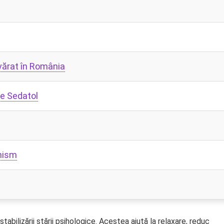
vărat în România
re Sedatol
anism
stabilizării stării psihologice. Acestea ajută la relaxare, reduc