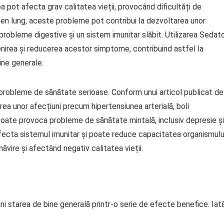
ea pot afecta grav calitatea vieții, provocând dificultăți de
ermen lung, aceste probleme pot contribui la dezvoltarea unor
 probleme digestive și un sistem imunitar slăbit. Utilizarea Sedato
enirea și reducerea acestor simptome, contribuind astfel la
ine generale.
 probleme de sănătate serioase. Conform unui articol publicat de
rea unor afecțiuni precum hipertensiunea arterială, boli
 poate provoca probleme de sănătate mintală, inclusiv depresie și
fecta sistemul imunitar și poate reduce capacitatea organismulu
ăvire și afectând negativ calitatea vieții.
ini starea de bine generală printr-o serie de efecte benefice. Iat