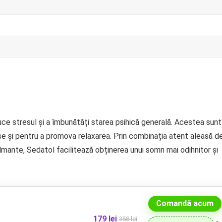
ce stresul și a îmbunătăți starea psihică generală. Acestea sunt
ase și pentru a promova relaxarea. Prin combinația atent aleasă d
mante, Sedatol facilitează obținerea unui somn mai odihnitor și
Comandă acum
179 lei
358 lei