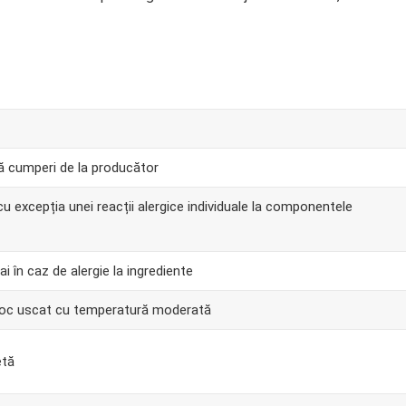
ă cumperi de la producător
 cu excepția unei reacții alergice individuale la componentele
i în caz de alergie la ingrediente
 loc uscat cu temperatură moderată
etă