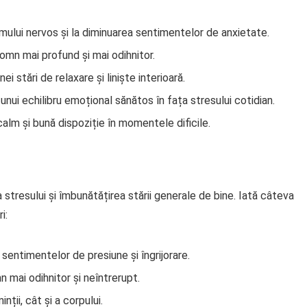
mului nervos și la diminuarea sentimentelor de anxietate.
mn mai profund și mai odihnitor.
i stări de relaxare și liniște interioară.
nui echilibru emoțional sănătos în fața stresului cotidian.
alm și bună dispoziție în momentele dificile.
tresului și îmbunătățirea stării generale de bine. Iată câteva
i:
 sentimentelor de presiune și îngrijorare.
 mai odihnitor și neîntrerupt.
nții, cât și a corpului.