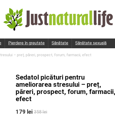
e
Pierdere în greutate
Sănătate
Sănătate sexuală
resului – preț, păreri, prospect, forum, farmacii, efect
Sedatol picături pentru
ameliorarea stresului – preț,
păreri, prospect, forum, farmacii
efect
179 lei
358 lei