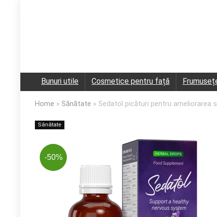
Bunuri utile
Cosmetice pentru față
Frumuseț
Home
»
Sănătate
»
Sedatol picături pentru ameliorarea st
Sănătate
-50%