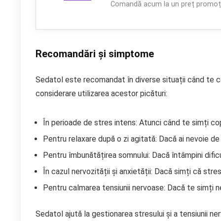
Comandă acum la un preț promoți
Recomandări și simptome
Sedatol este recomandat în diverse situații când te con
considerare utilizarea acestor picături:
În perioade de stres intens: Atunci când te simți c
Pentru relaxare după o zi agitată: Dacă ai nevoie de
Pentru îmbunătățirea somnului: Dacă întâmpini dificu
În cazul nervozității și anxietății: Dacă simți că str
Pentru calmarea tensiunii nervoase: Dacă te simți nel
Sedatol ajută la gestionarea stresului și a tensiunii 