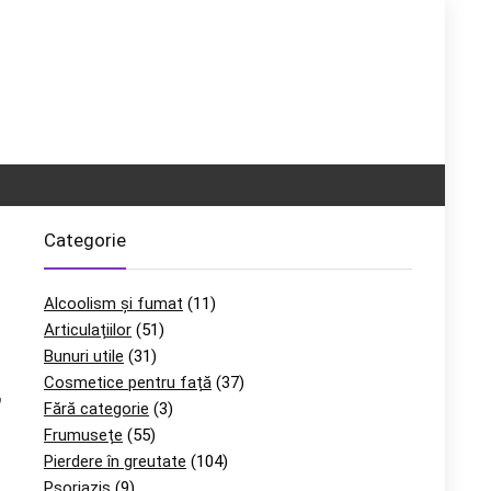
Categorie
Alcoolism și fumat
(11)
Articulațiilor
(51)
Bunuri utile
(31)
Cosmetice pentru față
(37)
,
Fără categorie
(3)
Frumusețe
(55)
Pierdere în greutate
(104)
Psoriazis
(9)