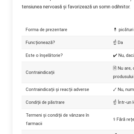
tensiunea nervoasă și favorizează un somn odihnitor.
Forma de prezentare
💊 picături
Funcționează?
☝ Da
Este o înșelătorie?
✔️ Nu, dac
🗎 Nu are,
Contraindicații
produsului
Contraindicații și reacții adverse
🗸 Nu, numa
Condiții de păstrare
☝ Într-un
Termeni și condiții de vânzare în
⚕️ Fără reț
farmacii