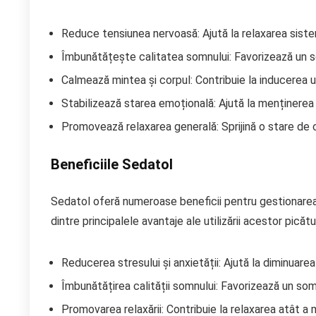
Reduce tensiunea nervoasă: Ajută la relaxarea siste
Îmbunătățește calitatea somnului: Favorizează un so
Calmează mintea și corpul: Contribuie la inducerea une
Stabilizează starea emoțională: Ajută la menținerea u
Promovează relaxarea generală: Sprijină o stare de c
Beneficiile Sedatol
Sedatol oferă numeroase beneficii pentru gestionarea s
dintre principalele avantaje ale utilizării acestor picătur
Reducerea stresului și anxietății: Ajută la diminuarea
Îmbunătățirea calității somnului: Favorizează un somn
Promovarea relaxării: Contribuie la relaxarea atât a mi