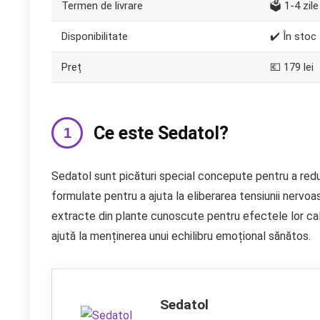
Termen de livrare
🗳️ 1-4 zile
Disponibilitate
✔️ În stoc
Preț
💶 179 lei
Ce este Sedatol?
Sedatol sunt picături special concepute pentru a redu
formulate pentru a ajuta la eliberarea tensiunii nervo
extracte din plante cunoscute pentru efectele lor cal
ajută la menținerea unui echilibru emoțional sănătos.
Sedatol