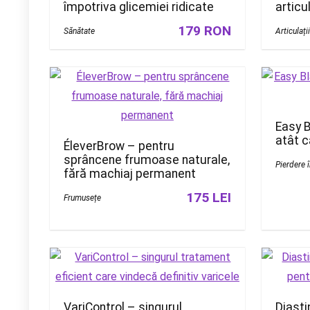
împotriva glicemiei ridicate
articul
179 RON
Sănătate
Articulați
Easy B
atât c
ÉleverBrow – pentru
sprâncene frumoase naturale,
Pierdere 
fără machiaj permanent
175 LEI
Frumusețe
VariControl – singurul
Diasti