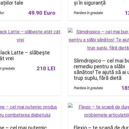
ațiilor tale
și în siguranță
49.90 Euro
1
ilor
Pierdere în greutate
lack Latte – slăbește
ât vrei
Slimdropico – cel mai b
remediu pentru a slăbi
210 LEI
în greutate
sănătos! Te ajută să ai 
trup suplu, fără dietă
18
Pierdere în greutate
ne – cel mai puternic
Flexio – te scapă de dure