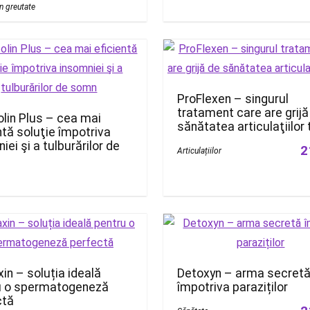
în greutate
ProFlexen – singurul
tratament care are grijă
lin Plus – cea mai
sănătatea articulaţiilor 
ntă soluţie împotriva
iei şi a tulburărilor de
2
Articulațiilor
n – soluția ideală
Detoxyn – arma secret
u o spermatogeneză
împotriva paraziților
ctă