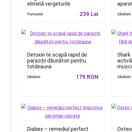
elimină vergeturile
aparat
239 Lei
Frumusețe
Sănătate
Detoxin te scapă rapid de
Shark 
paraziții dăunători pentru
activă
totdeauna
muscu
179 RON
Sănătate
Sănătate
Diabex – remediul perfect
Osteo 