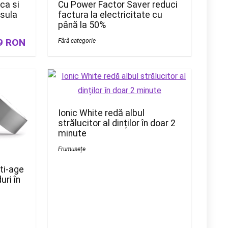
Cu Power Factor Saver reduci
ca si
factura la electricitate cu
psula
până la 50%
9 RON
Fără categorie
Ionic White redă albul
strălucitor al dinților în doar 2
minute
Frumusețe
ti-age
uri în