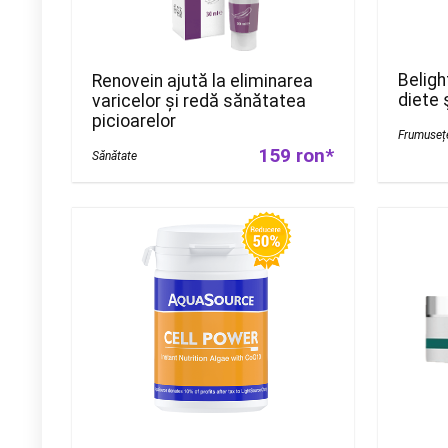
Beligh
Renovein ajută la eliminarea
diete ş
varicelor și redă sănătatea
picioarelor
Frumuseț
159 ron*
Sănătate