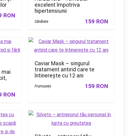
lor
excelent împotriva
hipertensiunii
9 RON
159 RON
Sănătate
Caviar Mask – singurul
tratament antirid care te
a mai
întinerește cu 12 ani
it,
159 RON
Frumusețe
9 RON