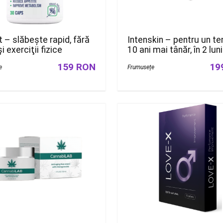
Intenskin – pentru un te
t – slăbește rapid, fără
10 ani mai tânăr, în 2 luni
i exerciţii fizice
19
159 RON
Frumusețe
e