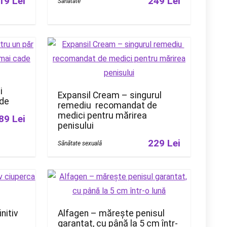
19 Lei
249 Lei
Sănătate
i
Expansil Cream – singurul
ade
remediu recomandat de
medici pentru mărirea
89 Lei
penisului
229 Lei
Sănătate sexuală
nitiv
Alfagen – mărește penisul
garantat, cu până la 5 cm într-