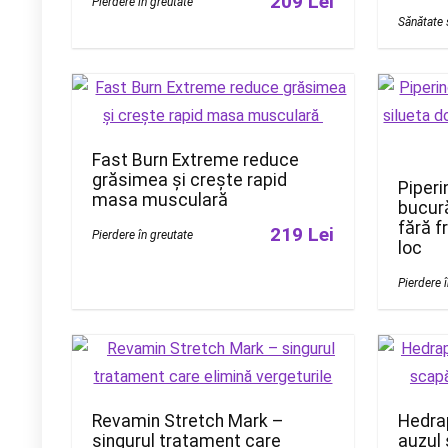
209 Lei
Pierdere în greutate
Sănătate 
Fast Burn Extreme reduce
grăsimea și crește rapid
Piperi
masa musculară
bucură
fără f
219 Lei
Pierdere în greutate
loc
Pierdere 
Revamin Stretch Mark –
Hedra
singurul tratament care
auzul 