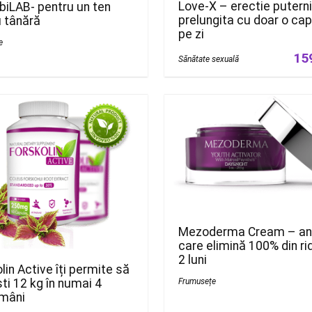
Love-X – erectie puterni
biLAB- pentru un ten
prelungita cu doar o ca
 tânără
pe zi
e
15
Sănătate sexuală
Mezoderma Cream – an
care elimină 100% din rid
2 luni
lin Active îți permite să
Frumusețe
ti 12 kg în numai 4
ămâni