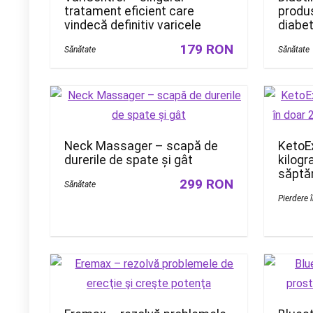
tratament eficient care
produ
vindecă definitiv varicele
diabet
179 RON
Sănătate
Sănătate
Neck Massager – scapă de
KetoEx
durerile de spate și gât
kilogr
săptăm
299 RON
Sănătate
Pierdere 