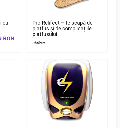
n cu
Pro-Relifeet – te scapă de
platfus și de complicațiile
platfusului
9 RON
Sănătate