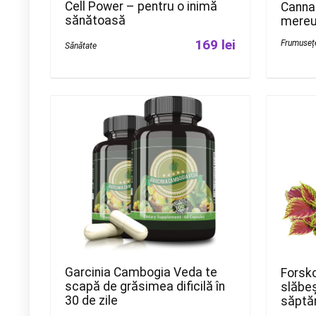
Cell Power – pentru o inimă
Canna
sănătoasă
mereu
169 lei
Frumuseț
Sănătate
Garcinia Cambogia Veda te
Forsko
scapă de grăsimea dificilă în
slăbeș
30 de zile
săpt