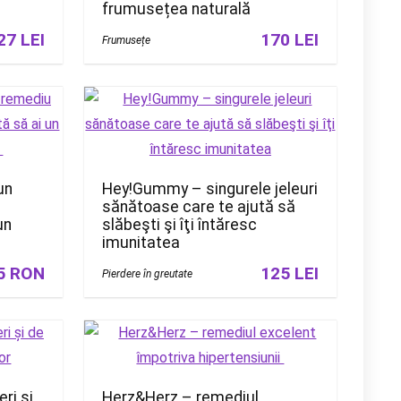
frumusețea naturală
27 LEI
170 LEI
Frumusețe
un
Hey!Gummy – singurele jeleuri
sănătoase care te ajută să
un
slăbeşti şi îţi întăresc
imunitatea
5 RON
125 LEI
Pierdere în greutate
ri și
Herz&Herz – remediul