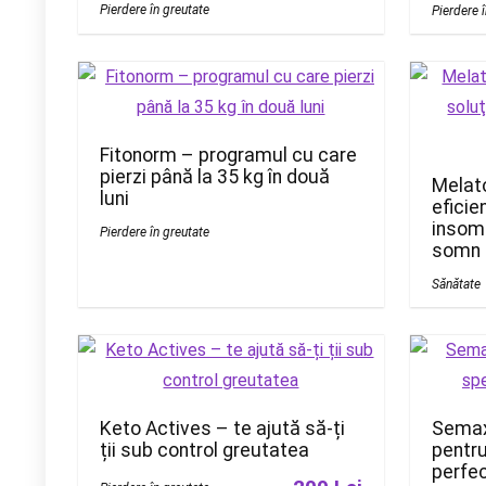
Pierdere în greutate
Pierdere 
Fitonorm – programul cu care
pierzi până la 35 kg în două
Melato
luni
eficie
insomn
Pierdere în greutate
somn
Sănătate
Keto Actives – te ajută să-ți
Semaxi
ții sub control greutatea
pentr
perfe