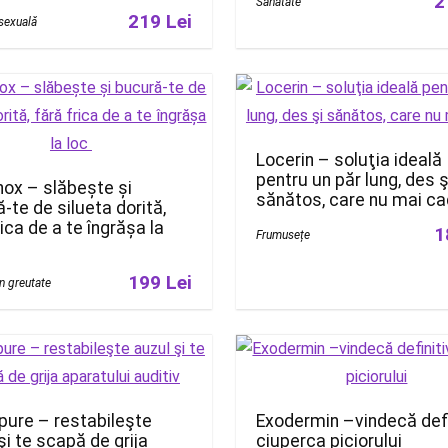
2
Sănătate
219 Lei
sexuală
Locerin – soluţia ideală
pentru un păr lung, des ş
nox – slăbește și
sănătos, care nu mai c
-te de silueta dorită,
rica de a te îngrășa la
1
Frumusețe
199 Lei
în greutate
pure – restabileşte
Exodermin –vindecă defi
şi te scapă de grija
ciuperca piciorului