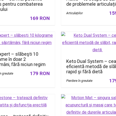
s pentru combaterea
de problemele articulații
ului
15
Articulațiilor
169 RON
pert – slăbeşti 10
ame în doar 2
Keto Dual System – ce
âni, fără niciun regim
eficientă metodă de slăb
rapid şi fără dietă
179 RON
în greutate
17
Pierdere în greutate