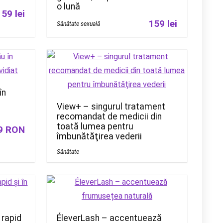
o lună
159 lei
159 lei
Sănătate sexuală
în
View+ – singurul tratament
recomandat de medicii din
toată lumea pentru
9 RON
îmbunătăţirea vederii
Sănătate
 rapid
ÉleverLash – accentuează