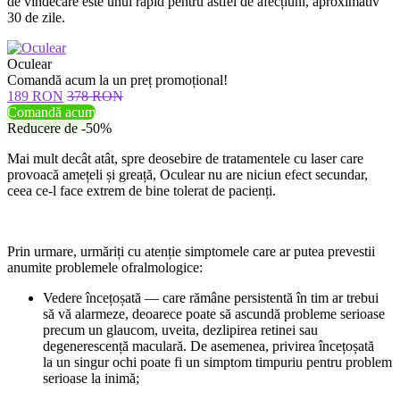
de vindecare este unul rapid pentru astfel de afecțiuni, aproximativ
30 de zile.
Oculear
Comandă acum la un preț promoțional!
189 RON
378 RON
Comandă acum
Reducere de -50%
Mai mult decât atât, spre deosebire de tratamentele cu laser care
provoacă amețeli și greață, Oculear nu are niciun efect secundar,
ceea ce-l face extrem de bine tolerat de pacienți.
Prin urmare, urmăriți cu atenție simptomele care ar putea prevestii
anumite problemele ofralmologice:
Vedere încețoșată — care rămâne persistentă în tim ar trebui
să vă alarmeze, deoarece poate să ascundă probleme serioase
precum un glaucom, uveita, dezlipirea retinei sau
degenerescență maculară. De asemenea, privirea încețoșată
la un singur ochi poate fi un simptom timpuriu pentru problem
serioase la inimă;