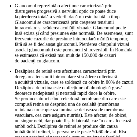
Glaucomul reprezintă o afecțiune caracterizată prin
distrugerea progresivă a nervului optic ce poate duce
la pierderea totală a vederii, dacă nu este tratată la timp.
Glaucomul se caracterizează prin creșterea tensiunii
intraoculare și scăderea acuității vizuale. Glaucomul poate
însă exista și când presiunea este normală. De asemenea, sunt
frecvente cazurile de presiune intraoculară mărită temporar,
fără să se fi declanșat glaucomul. Pierderea câmpului vizual
asociat glaucomului este permanent și ireversibil. În România
se estimează că există mai mult de 150.000 de cazuri
de pacienți cu glaucom.
Dezlipirea de retină este afecțiunea caracterizată prin
dereglarea tensiunii intraoculare și scăderea ulterioară
a acuității vizuale, care se soldează cu orbire în 80% de cazuri.
Dezlipirea de retina este o afecțiune oftalmologică gravă
deoarece nedepistată și netratată rapid duce la orbire.
Se produce atunci când cele două membrane din care este
compusă retina se desprind una de cealaltă (membrana
retiniana care capteaza lumina se detaseaza de membrana
vasculara, cea care asigura nutritia). Este afectat, de obicei,
un singur ochi, dar poate fi și bilaterală, caz în care afectează
ambii ochi. Dezlipirea de retinei se produce din cauza
îmbătrânirii retinei, la persoane de peste 50-60 de ani. Risc