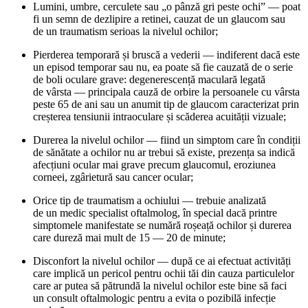
Lumini, umbre, cerculete sau „o pânză gri peste ochi” — poat
fi un semn de dezlipire a retinei, cauzat de un glaucom sau
de un traumatism serioas la nivelul ochilor;
Pierderea temporară și bruscă a vederii — indiferent dacă este
un episod temporar sau nu, ea poate să fie cauzată de o serie
de boli oculare grave: degenerescență maculară legată
de vârsta — principala cauză de orbire la persoanele cu vârsta
peste 65 de ani sau un anumit tip de glaucom caracterizat prin
creșterea tensiunii intraoculare și scăderea acuității vizuale;
Durerea la nivelul ochilor — fiind un simptom care în condiții
de sănătate a ochilor nu ar trebui să existe, prezența sa indică
afecțiuni ocular mai grave precum glaucomul, eroziunea
corneei, zgârietură sau cancer ocular;
Orice tip de traumatism a ochiului — trebuie analizată
de un medic specialist oftalmolog, în special dacă printre
simptomele manifestate se numără roșeață ochilor și durerea
care dureză mai mult de 15 — 20 de minute;
Disconfort la nivelul ochilor — după ce ai efectuat activități
care implică un pericol pentru ochii tăi din cauza particulelor
care ar putea să pătrundă la nivelul ochilor este bine să faci
un consult oftalmologic pentru a evita o pozibilă infecție