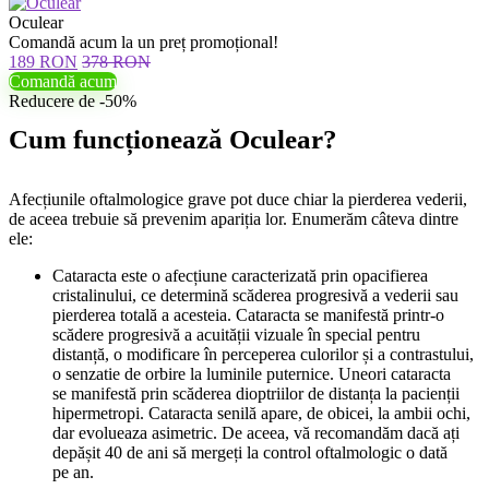
Oculear
Comandă acum la un preț promoțional!
189 RON
378 RON
Comandă acum
Reducere de -50%
Cum funcționează Oculear?
Afecțiunile oftalmologice grave pot duce chiar la pierderea vederii,
de aceea trebuie să prevenim apariția lor. Enumerăm câteva dintre
ele:
Cataracta este o afecțiune caracterizată prin opacifierea
cristalinului, ce determină scăderea progresivă a vederii sau
pierderea totală a acesteia. Cataracta se manifestă printr-o
scădere progresivă a acuității vizuale în special pentru
distanță, o modificare în perceperea culorilor și a contrastului,
o senzatie de orbire la luminile puternice. Uneori cataracta
se manifestă prin scăderea dioptriilor de distanța la pacienții
hipermetropi. Cataracta senilă apare, de obicei, la ambii ochi,
dar evolueaza asimetric. De aceea, vă recomandăm dacă ați
depășit 40 de ani să mergeți la control oftalmologic o dată
pe an.