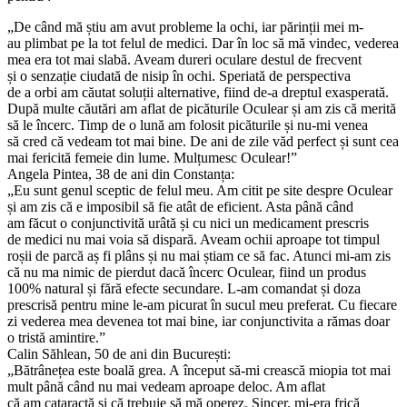
„De când mă știu am avut probleme la ochi, iar părinții mei m-
au plimbat pe la tot felul de medici. Dar în loc să mă vindec, vederea
mea era tot mai slabă. Aveam dureri oculare destul de frecvent
și o senzație ciudată de nisip în ochi. Speriată de perspectiva
de a orbi am căutat soluții alternative, fiind de-a dreptul exasperată.
După multe căutări am aflat de picăturile Oculear și am zis că merită
să le încerc. Timp de o lună am folosit picăturile și nu-mi venea
să cred că vedeam tot mai bine. De ani de zile văd perfect și sunt cea
mai fericită femeie din lume. Mulțumesc Oculear!”
Angela Pintea, 38 de ani din Constanța:
„Eu sunt genul sceptic de felul meu. Am citit pe site despre Oculear
și am zis că e imposibil să fie atât de eficient. Asta până când
am făcut o conjunctivită urâtă și cu nici un medicament prescris
de medici nu mai voia să dispară. Aveam ochii aproape tot timpul
roșii de parcă aș fi plâns și nu mai știam ce să fac. Atunci mi-am zis
că nu ma nimic de pierdut dacă încerc Oculear, fiind un produs
100% natural și fără efecte secundare. L-am comandat și doza
prescrisă pentru mine le-am picurat în sucul meu preferat. Cu fiecare
zi vederea mea devenea tot mai bine, iar conjunctivita a rămas doar
o tristă amintire.”
Calin Săhlean, 50 de ani din București:
„Bătrânețea este boală grea. A început să-mi crească miopia tot mai
mult până când nu mai vedeam aproape deloc. Am aflat
că am cataractă și că trebuie să mă operez. Sincer, mi-era frică