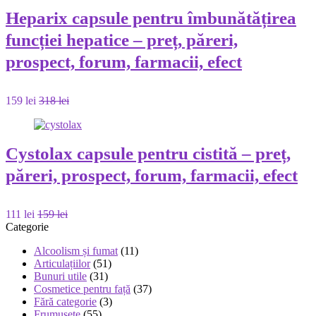
Heparix capsule pentru îmbunătățirea
funcției hepatice – preț, păreri,
prospect, forum, farmacii, efect
159 lei
318 lei
Cystolax capsule pentru cistită – preț,
păreri, prospect, forum, farmacii, efect
111 lei
159 lei
Categorie
Alcoolism și fumat
(11)
Articulațiilor
(51)
Bunuri utile
(31)
Cosmetice pentru față
(37)
Fără categorie
(3)
Frumusețe
(55)