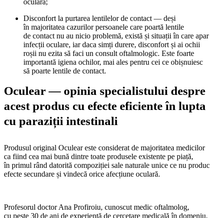
oculară;
Disconfort la purtarea lentilelor de contact — deși
în majoritatea cazurilor persoanele care poartă lentile
de contact nu au nicio problemă, există și situații în care apar
infecții oculare, iar daca simți durere, disconfort și ai ochii
roșii nu ezita să faci un consult oftalmologic. Este foarte
importantă igiena ochilor, mai ales pentru cei ce obișnuiesc
să poarte lentile de contact.
Oculear — opinia specialistului despre
acest produs cu efecte eficiente în lupta
cu paraziții intestinali
Produsul original Oculear este considerat de majoritatea medicilor
ca fiind cea mai bună dintre toate produsele existente pe piață,
în primul rând datorită compoziției sale naturale unice ce nu produc
efecte secundare și vindecă orice afecțiune oculară.
Profesorul doctor Ana Profiroiu, cunoscut medic oftalmolog,
cu peste 30 de ani de experiență de cercetare medicală în domeniu,