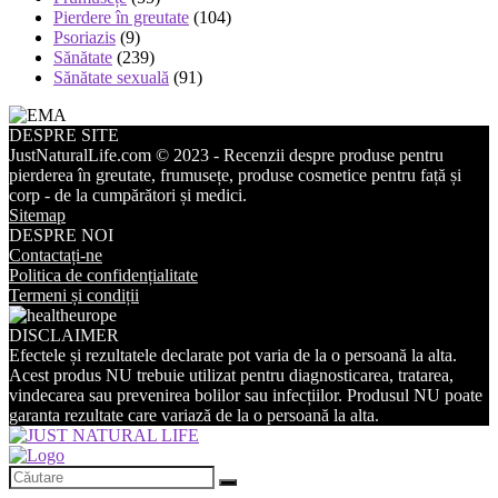
Pierdere în greutate
(104)
Psoriazis
(9)
Sănătate
(239)
Sănătate sexuală
(91)
DESPRE SITE
JustNaturalLife.com © 2023 - Recenzii despre produse pentru
pierderea în greutate, frumusețe, produse cosmetice pentru față și
corp - de la cumpărători și medici.
Sitemap
DESPRE NOI
Contactați-ne
Politica de confidențialitate
Termeni și condiții
DISCLAIMER
Efectele și rezultatele declarate pot varia de la o persoană la alta.
Acest produs NU trebuie utilizat pentru diagnosticarea, tratarea,
vindecarea sau prevenirea bolilor sau infecțiilor. Produsul NU poate
garanta rezultate care variază de la o persoană la alta.