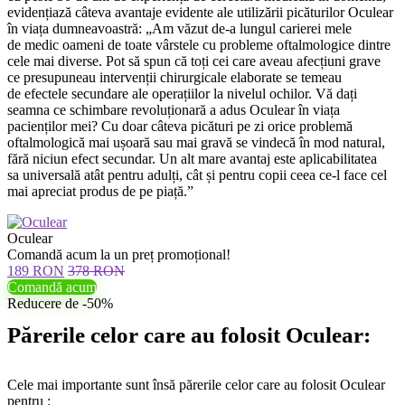
evidențiază câteva avantaje evidente ale utilizării picăturilor Oculear
în viața dumneavoastră: „Am văzut de-a lungul carierei mele
de medic oameni de toate vârstele cu probleme oftalmologice dintre
cele mai diverse. Pot să spun că toți cei care aveau afecțiuni grave
ce presupuneau intervenții chirurgicale elaborate se temeau
de efectele secundare ale operațiilor la nivelul ochilor. Vă dați
seamna ce schimbare revoluționară a adus Oculear în viața
pacienților mei? Cu doar câteva picături pe zi orice problemă
oftalmologică mai ușoară sau mai gravă se vindecă în mod natural,
fără niciun efect secundar. Un alt mare avantaj este aplicabilitatea
sa universală atât pentru adulți, cât și pentru copii ceea ce-l face cel
mai apreciat produs de pe piață.”
Oculear
Comandă acum la un preț promoțional!
189 RON
378 RON
Comandă acum
Reducere de -50%
Părerile celor care au folosit Oculear:
Cele mai importante sunt însă părerile celor care au folosit Oculear
pentru :