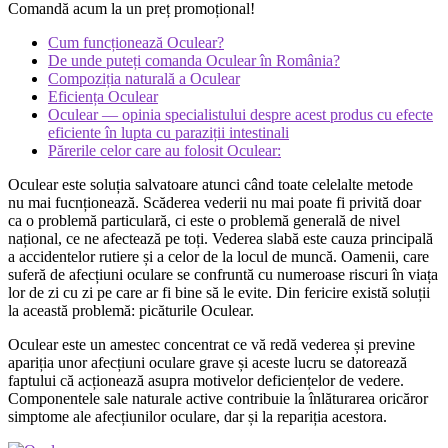
Comandă acum la un preț promoțional!
Cum funcționează Oculear?
De unde puteți comanda Oculear în România?
Compoziția naturală a Oculear
Eficiența Oculear
Oculear — opinia specialistului despre acest produs cu efecte
eficiente în lupta cu paraziții intestinali
Părerile celor care au folosit Oculear:
Oculear este soluția salvatoare atunci când toate celelalte metode
nu mai fucnționează. Scăderea vederii nu mai poate fi privită doar
ca o problemă particulară, ci este o problemă generală de nivel
național, ce ne afectează pe toți. Vederea slabă este cauza principală
a accidentelor rutiere și a celor de la locul de muncă. Oamenii, care
suferă de afecțiuni oculare se confruntă cu numeroase riscuri în viața
lor de zi cu zi pe care ar fi bine să le evite. Din fericire există soluții
la această problemă: picăturile Oculear.
Oculear este un amestec concentrat ce vă redă vederea și previne
apariția unor afecțiuni oculare grave și aceste lucru se datorează
faptului că acționează asupra motivelor deficiențelor de vedere.
Componentele sale naturale active contribuie la înlăturarea oricăror
simptome ale afecțiunilor oculare, dar și la repariția acestora.