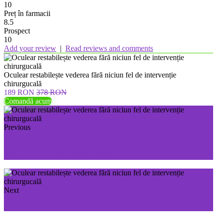
10
Preț în farmacii
8.5
Prospect
10
Add your review
|
Read reviews and comments
Oculear restabilește vederea fără niciun fel de intervenție
chirurgucală
189 RON
378 RON
Comandă acum
Previous
Cleanforte vă scapă rapid și eficient de papiloame,
negi, bătături sau verunci plantare
Next
ALFAZONE pentru o viață sexuală perfectă!