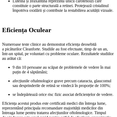
Luteina și zeaxantina reprezintă unicii carotenoizi care
constituie o parte structurală a retinei. Protejează cristalinul
împotriva oxidării și contribuie la restabilirea acuității vizuale.
Eficiența Oculear
Numeroase teste clinice au demonstrat eficiența deosebită
a picăturilor Cleanforte. Studiile au fost efectuate, timp de un an,
într-un spital, pe voluntari cu probleme oculare. Rezultatele studiilor
au arătat că:
9 din 10 persoane au scăpat de problemele de vedere în mai
puțin de 4 săptămâni;
afecțiunile oftalmologice grave precum cataracta, glaucomul
sau desprinderile de retină se vindecă în proporție de 100%;
se îndepărtează orice risc fizic asociat deficiențelor de vedere.
Eficiența acestui produs este certificată medici din întrega lume,
reprezentând principala recomandare majorității medicilor din
întreaga lume pentru tratarea afecțiunilor oftolmologice. Timpul