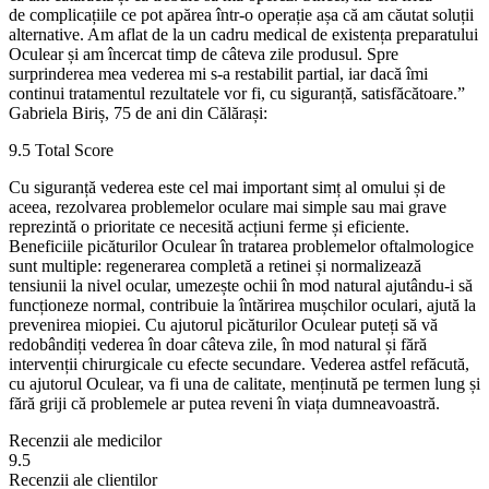
de complicațiile ce pot apărea într-o operație așa că am căutat soluții
alternative. Am aflat de la un cadru medical de existența preparatului
Oculear și am încercat timp de câteva zile produsul. Spre
surprinderea mea vederea mi s-a restabilit partial, iar dacă îmi
continui tratamentul rezultatele vor fi, cu siguranță, satisfăcătoare.”
Gabriela Biriș, 75 de ani din Călărași:
9.5
Total Score
Cu siguranță vederea este cel mai important simț al omului și de
aceea, rezolvarea problemelor oculare mai simple sau mai grave
reprezintă o prioritate ce necesită acțiuni ferme și eficiente.
Beneficiile picăturilor Oculear în tratarea problemelor oftalmologice
sunt multiple: regenerarea completă a retinei și normalizează
tensiunii la nivel ocular, umezește ochii în mod natural ajutându-i să
funcționeze normal, contribuie la întărirea mușchilor oculari, ajută la
prevenirea miopiei. Cu ajutorul picăturilor Oculear puteți să vă
redobândiți vederea în doar câteva zile, în mod natural și fără
intervenții chirurgicale cu efecte secundare. Vederea astfel refăcută,
cu ajutorul Oculear, va fi una de calitate, menținută pe termen lung și
fără griji că problemele ar putea reveni în viața dumneavoastră.
Recenzii ale medicilor
9.5
Recenzii ale clientilor