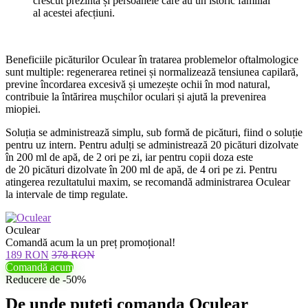
crescut prezintă și persoanele care au un istoric familial
al acestei afecțiuni.
Beneficiile picăturilor Oculear în tratarea problemelor oftalmologice
sunt multiple: regenerarea retinei și normalizează tensiunea capilară,
previne încordarea excesivă și umezește ochii în mod natural,
contribuie la întărirea mușchilor oculari și ajută la prevenirea
miopiei.
Soluția se administrează simplu, sub formă de picături, fiind o soluție
pentru uz intern. Pentru adulți se administrează 20 picături dizolvate
în 200 ml de apă, de 2 ori pe zi, iar pentru copii doza este
de 20 picături dizolvate în 200 ml de apă, de 4 ori pe zi. Pentru
atingerea rezultatului maxim, se recomandă administrarea Oculear
la intervale de timp regulate.
Oculear
Comandă acum la un preț promoțional!
189 RON
378 RON
Comandă acum
Reducere de -50%
De unde puteți comanda Oculear