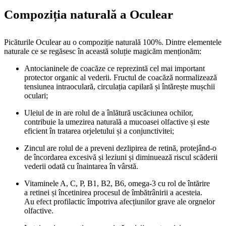
Compoziția naturală a Oculear
Picăturile Oculear au o compoziție naturală 100%. Dintre elementele
naturale ce se regăsesc în această soluție magicăm menționăm:
Antocianinele de coacăze ce reprezintă cel mai important
protector organic al vederii. Fructul de coacăză normalizează
tensiunea intraoculară, circulația capilară și întărește mușchii
oculari;
Uleiul de in are rolul de a înlătură uscăciunea ochilor,
contribuie la umezirea naturală a mucoasei olfactive și este
eficient în tratarea orjeletului și a conjunctivitei;
Zincul are rolul de a preveni dezlipirea de retină, protejând-o
de încordarea excesivă și leziuni și diminuează riscul scăderii
vederii odată cu înaintarea în vârstă.
Vitaminele A, C, P, B1, B2, B6, omega-3 cu rol de întărire
a retinei și încetinirea procesul de îmbătrânirii a acesteia.
Au efect profilactic împotriva afecțiunilor grave ale orgnelor
olfactive.