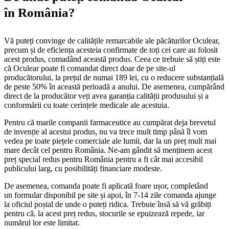
în România?
Vă puteți convinge de calitățile remarcabile ale păcăturilor Oculear,
precum și de eficiența acesteia confirmate de toți cei care au folosit
acest produs, comadând această produs. Ceea ce trebuie să știți este
că Oculear poate fi comandat direct doar de pe site-ul
producătorului, la prețul de numai 189 lei, cu o reducere substanțială
de peste 50% în această perioadă a anului. De asemenea, cumpărând
direct de la producător veți avea garanția calității produsului și a
conformării cu toate cerințele medicale ale acestuia.
Pentru că marile companii farmaceutice au cumpărat deja brevetul
de invenție al acestui produs, nu va trece mult timp până îl vom
vedea pe toate piețele comerciale ale lumii, dar la un preț mult mai
mare decât cel pentru România. Ne-am gândit să menținem acest
preț special redus pentru România pentru a fi cât mai accesibil
publicului larg, cu posibilități financiare modeste.
De asemenea, comanda poate fi aplicată foare ușor, completând
un formular disponibil pe site și apoi, în 7-14 zile comanda ajunge
la oficiul poștal de unde o puteți ridica. Trebuie însă să vă grăbiți
pentru că, la acest preț redus, stocurile se epuizează repede, iar
numărul lor este limitat.