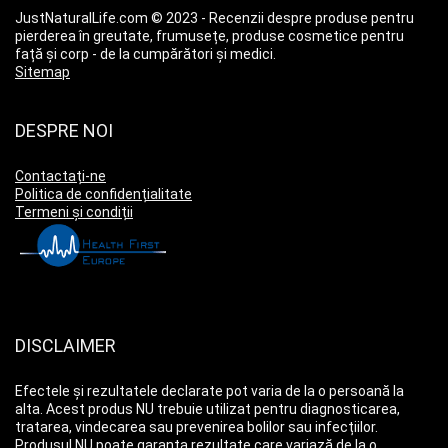
JustNaturalLife.com © 2023 - Recenzii despre produse pentru
pierderea în greutate, frumusețe, produse cosmetice pentru
față și corp - de la cumpărători și medici.
Sitemap
DESPRE NOI
Contactați-ne
Politica de confidențialitate
Termeni și condiții
DISCLAIMER
Efectele și rezultatele declarate pot varia de la o persoană la
alta. Acest produs NU trebuie utilizat pentru diagnosticarea,
tratarea, vindecarea sau prevenirea bolilor sau infecțiilor.
Produsul NU poate garanta rezultate care variază de la o