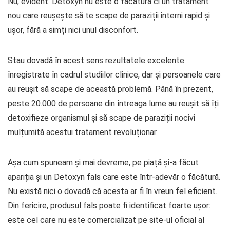
Nu, evident. Detoxyn nu este o făcătură ci un tratament
nou care reușește să te scape de paraziții interni rapid și
ușor, fără a simți nici unul disconfort.
Stau dovadă în acest sens rezultatele excelente
înregistrate în cadrul studiilor clinice, dar și persoanele care
au reușit să scape de această problemă. Până în prezent,
peste 20.000 de persoane din întreaga lume au reușit să îți
detoxifieze organismul și să scape de paraziții nocivi
mulțumită acestui tratament revoluționar.
Așa cum spuneam și mai devreme, pe piață și-a făcut
apariția și un Detoxyn fals care este într-adevăr o făcătură.
Nu există nici o dovadă că acesta ar fi în vreun fel eficient.
Din fericire, produsul fals poate fi identificat foarte ușor:
este cel care nu este comercializat pe site-ul oficial al