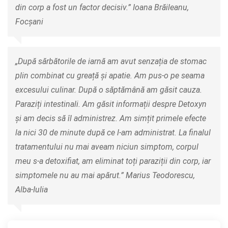
din corp a fost un factor decisiv.” Ioana Brăileanu,
Focșani
„După sărbătorile de iarnă am avut senzația de stomac
plin combinat cu greață și apatie. Am pus-o pe seama
excesului culinar. După o săptămână am găsit cauza.
Paraziți intestinali. Am găsit informații despre Detoxyn
și am decis să îl administrez. Am simțit primele efecte
la nici 30 de minute după ce l-am administrat. La finalul
tratamentului nu mai aveam niciun simptom, corpul
meu s-a detoxifiat, am eliminat toți paraziții din corp, iar
simptomele nu au mai apărut.” Marius Teodorescu,
Alba-Iulia