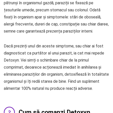
pătrunși în organismul gazdă, paraziții se fixează pe
țesuturile umede, precum stomacul sau colonul. Odată
fixați în organism apar și simptomele: stări de oboseală,
alergii frecvente, dureri de cap, constipație sau chiar diaree,
semne care garantează prezența paraziților interni.
Dacă prezinți unul din aceste simptome, sau chiar ai fost
diagnosticat ca purtător al unui parazit, ia cat mai repede
Detoxyn. Vei simți o schimbare chiar de la primul
comprimat, deoarece acționează imediat în anihilarea și
eliminarea paraziților din organism, detoxifiează în totalitate
organismul și îți redă starea de bine. Fiind un supliment
alimentar 100% natural nu produce reacții adverse.
Cum să comanzi Detoxyn