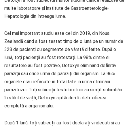
Detoxyn a fost subiectul multor studiile clinice realizate de
multe laboratoare și institute de Gastroenterologie-
Hepatologie din întreaga lume.
Cel mai important studiu este cel din 2019, din Noua
Zeelandă când a fost testat timp de o lună pe un număr de
328 de pacienți cu segmente de vârstă diferite. După o
lună, toți pacienții au fost retestați. La 98% dintre ei
rezultatele au fost pozitive, Detoxyn eliminând definitiv
paraziții sau orice urmă de paraziți din organism. La 96%
organele erau refăcute în totalitate în urma eliminării
parazitozei. Toți subiecții testului clinic au simțit schimbări
în stilul de viață, Detoxyn ajutându-i în detoxifierea
completă a organismului.
După 1 lună, toți subiecții au fost declarați vindecați și au