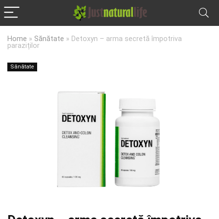
Home
»
Sănătate
»
Detoxyn – arma secretă împotriva
paraziților
Sănătate