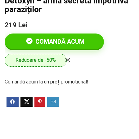
Detoxyn – arma secretă împotriva
paraziților
219 Lei
COMANDĂ ACUM
Reducere de -50%
Comandă acum la un preț promoțional!