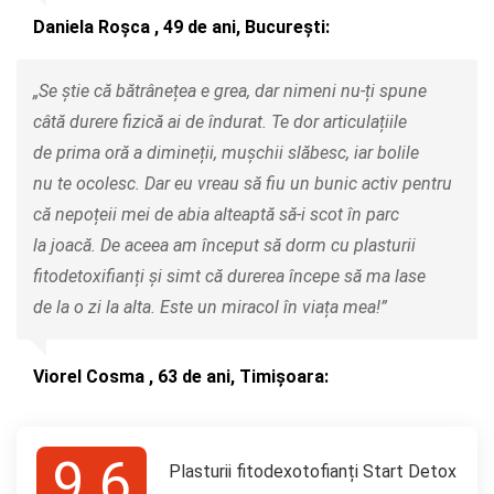
Daniela Roșca , 49 de ani, București:
„Se știe că bătrânețea e grea, dar nimeni nu-ți spune
câtă durere fizică ai de îndurat. Te dor articulațiile
de prima oră a dimineții, mușchii slăbesc, iar bolile
nu te ocolesc. Dar eu vreau să fiu un bunic activ pentru
că nepoțeii mei de abia alteaptă să-i scot în parc
la joacă. De aceea am început să dorm cu plasturii
fitodetoxifianți și simt că durerea începe să ma lase
de la o zi la alta. Este un miracol în viața mea!”
Viorel Cosma , 63 de ani, Timișoara:
9.6
Plasturii fitodexotofianți Start Detox