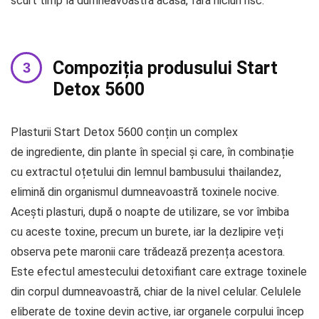
scurt timp la dumneavoastră acasă, fără niciun risc.
Compoziția produsului Start
Detox 5600
Plasturii Start Detox 5600 conțin un complex
de ingrediente, din plante în special și care, în combinație
cu extractul oțetului din lemnul bambusului thailandez,
elimină din organismul dumneavoastră toxinele nocive.
Acești plasturi, după o noapte de utilizare, se vor îmbiba
cu aceste toxine, precum un burete, iar la dezlipire veți
observa pete maronii care trădează prezența acestora.
Este efectul amestecului detoxifiant care extrage toxinele
din corpul dumneavoastră, chiar de la nivel celular. Celulele
eliberate de toxine devin active, iar organele corpului încep