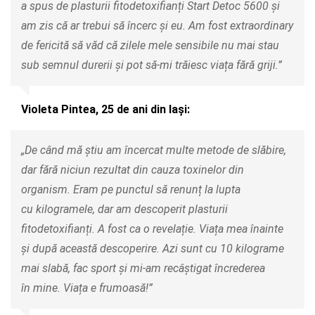
a spus de plasturii fitodetoxifianți Start Detoc 5600 și
am zis că ar trebui să încerc și eu. Am fost extraordinary
de fericită să văd că zilele mele sensibile nu mai stau
sub semnul durerii și pot să-mi trăiesc viața fără griji.”
Violeta Pintea, 25 de ani din Iași:
„De când mă știu am încercat multe metode de slăbire,
dar fără niciun rezultat din cauza toxinelor din
organism. Eram pe punctul să renunț la lupta
cu kilogramele, dar am descoperit plasturii
fitodetoxifianți. A fost ca o revelație. Viața mea înainte
și după această descoperire. Azi sunt cu 10 kilograme
mai slabă, fac sport și mi-am recâștigat încrederea
în mine. Viața e frumoasă!”