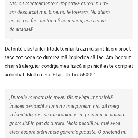
Nici cu medicamentele împotriva durerii nu m-
am descurcat mai bine, nu le toleram. Nu știam
ce să mai fac pentru a fi eu însămi, cea activă
de altădată.
Datorită plasturilor fitodetoxifianți azi mă simt liberă și pot
face tot ceea ce durerea mă împiedica să fac. Am început
chiar să alerg, iar condiția mea fizică și psihică este complet
schimbat. Mulțumesc Start Detox 5600!.”
„Durerile menstruale mi-au făcut viața imposibilă.
În acea perioadă a lunii nu mai puteam nici să merg
la faculatte, nici să mă întâlnesc cu prietenii și stăteam
ghemuită în pat de durere. Nicio pastilă nu mai avea
efect asupra stării mele generale proaste. O prietenă mi-