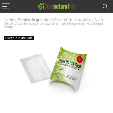
Home
»
Pierdere în greutate
»
Plasturii fitodetoxifianți Start
Detox 5600 te scapă de toxine și metale grele într-o singură
noapte
Pierdere în greutate