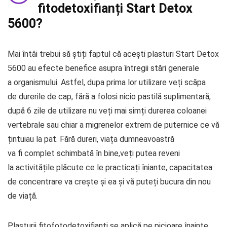
fitodetoxifianți Start Detox
5600?
Mai întâi trebui să știți faptul că acești plasturi Start Detox
5600 au efecte benefice asupra întregii stări generale
a organismului. Astfel, dupa prima lor utilizare veți scăpa
de durerile de cap, fără a folosi nicio pastilă suplimentară,
după 6 zile de utilizare nu veți mai simți durerea coloanei
vertebrale sau chiar a migrenelor extrem de puternice ce vă
țintuiau la pat. Fără dureri, viața dumneavoastră
va fi complet schimbată în bine,veți putea reveni
la activitățile plăcute ce le practicați îniante, capacitatea
de concentrare va crește și ea și vă puteți bucura din nou
de viață.
Plasturii fitofotodetoxifianți se aplică pe picioare înainte