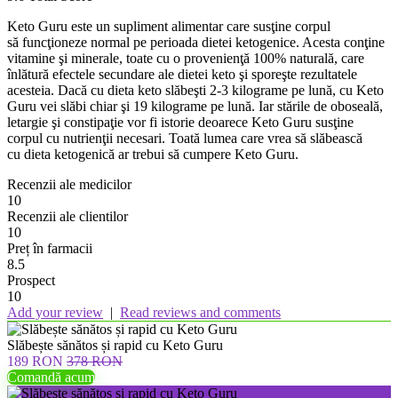
Keto Guru este un supliment alimentar care susţine corpul
să funcţioneze normal pe perioada dietei ketogenice. Acesta conţine
vitamine şi minerale, toate cu o provenienţă 100% naturală, care
înlătură efectele secundare ale dietei keto şi sporeşte rezultatele
acesteia. Dacă cu dieta keto slăbeşti 2-3 kilograme pe lună, cu Keto
Guru vei slăbi chiar şi 19 kilograme pe lună. Iar stările de oboseală,
letargie şi constipaţie vor fi istorie deoarece Keto Guru susţine
corpul cu nutrienţii necesari. Toată lumea care vrea să slăbească
cu dieta ketogenică ar trebui să cumpere Keto Guru.
Recenzii ale medicilor
10
Recenzii ale clientilor
10
Preț în farmacii
8.5
Prospect
10
Add your review
|
Read reviews and comments
Slăbește sănătos și rapid cu Keto Guru
189 RON
378 RON
Comandă acum