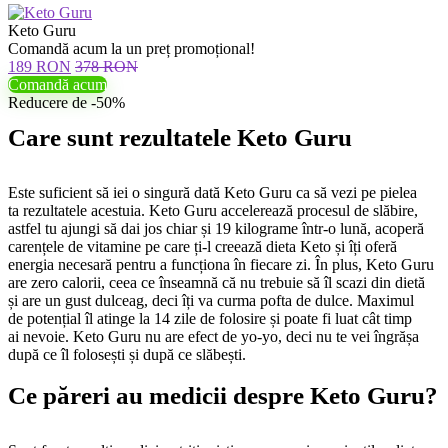
Keto Guru
Comandă acum la un preț promoțional!
189 RON
378 RON
Comandă acum
Reducere de -50%
Care sunt rezultatele Keto Guru
Este suficient să iei o singură dată Keto Guru ca să vezi pe pielea
ta rezultatele acestuia. Keto Guru accelerează procesul de slăbire,
astfel tu ajungi să dai jos chiar și 19 kilograme într-o lună, acoperă
carențele de vitamine pe care ți-l creează dieta Keto și îți oferă
energia necesară pentru a funcționa în fiecare zi. În plus, Keto Guru
are zero calorii, ceea ce înseamnă că nu trebuie să îl scazi din dietă
și are un gust dulceag, deci îți va curma pofta de dulce. Maximul
de potențial îl atinge la 14 zile de folosire și poate fi luat cât timp
ai nevoie. Keto Guru nu are efect de yo-yo, deci nu te vei îngrășa
după ce îl folosești și după ce slăbești.
Ce păreri au medicii despre Keto Guru?