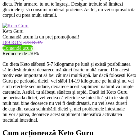
dieta. Prin urmare, tu nu te îngrași. Desigur, trebuie să limitezi
glucidele și să consumi moderat proteine. Astfel, nu vei suprasolicita
corpul cu prea mulți stimuli.
Keto Guru
Comandă acum la un preț promoțional!
189 RON
378 RON
Comandă acum
Reducere de -50%
Cu dieta Keto slăbești 5-7 kilograme pe lună și există posibilitatea
să te deshidratezi deoarece mănânci foarte multă carne. Din acest
motiv este important să bei cât mai multă apă. Iar dacă folosești Keto
Guru pe perioada dietei, vei slăbi 14-19 kilograme pe lună și nu vei
simți efectele secundare, deoarece acest supliment natural va umple
carențele. Astfel, tu slăbești sănătos și rapid. Dacă iei Keto Guru
pe perioada dietei, vei vedea că efectele se intesifică și tu te simți
mult mai bine deoarece nu vei fi deshidratată, nu vei avea dureri
de cap din cauza schimbării dietei și nici problemele intestinale
nu vor apărea, deoarece acest supliment intensifică activitatea
tractului intestinal.
Cum acționează Keto Guru