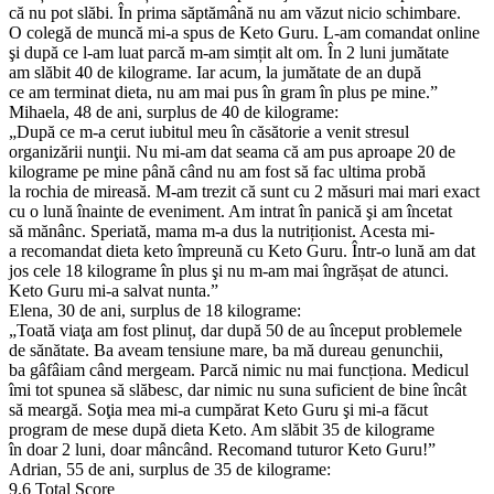
că nu pot slăbi. În prima săptămână nu am văzut nicio schimbare.
O colegă de muncă mi-a spus de Keto Guru. L-am comandat online
şi după ce l-am luat parcă m-am simțit alt om. În 2 luni jumătate
am slăbit 40 de kilograme. Iar acum, la jumătate de an după
ce am terminat dieta, nu am mai pus în gram în plus pe mine.”
Mihaela, 48 de ani, surplus de 40 de kilograme:
„După ce m-a cerut iubitul meu în căsătorie a venit stresul
organizării nunţii. Nu mi-am dat seama că am pus aproape 20 de
kilograme pe mine până când nu am fost să fac ultima probă
la rochia de mireasă. M-am trezit că sunt cu 2 măsuri mai mari exact
cu o lună înainte de eveniment. Am intrat în panică şi am încetat
să mănânc. Speriată, mama m-a dus la nutriționist. Acesta mi-
a recomandat dieta keto împreună cu Keto Guru. Într-o lună am dat
jos cele 18 kilograme în plus şi nu m-am mai îngrășat de atunci.
Keto Guru mi-a salvat nunta.”
Elena, 30 de ani, surplus de 18 kilograme:
„Toată viaţa am fost plinuț, dar după 50 de au început problemele
de sănătate. Ba aveam tensiune mare, ba mă dureau genunchii,
ba gâfâiam când mergeam. Parcă nimic nu mai funcționa. Medicul
îmi tot spunea să slăbesc, dar nimic nu suna suficient de bine încât
să meargă. Soţia mea mi-a cumpărat Keto Guru şi mi-a făcut
program de mese după dieta Keto. Am slăbit 35 de kilograme
în doar 2 luni, doar mâncând. Recomand tuturor Keto Guru!”
Adrian, 55 de ani, surplus de 35 de kilograme:
9.6
Total Score