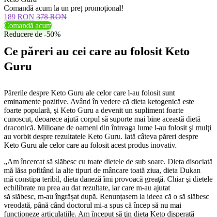
Comandă acum la un preț promoțional!
189 RON
378 RON
Comandă acum
Reducere de -50%
Ce păreri au cei care au folosit Keto
Guru
Părerile despre Keto Guru ale celor care l-au folosit sunt
eminamente pozitive. Având în vedere că dieta ketogenică este
foarte populară, şi Keto Guru a devenit un supliment foarte
cunoscut, deoarece ajută corpul să suporte mai bine această dietă
draconică. Milioane de oameni din întreaga lume l-au folosit şi mulţi
au vorbit despre rezultatele Keto Guru. Iată câteva păreri despre
Keto Guru ale celor care au folosit acest produs inovativ.
„Am încercat să slăbesc cu toate dietele de sub soare. Dieta disociată
mă lăsa pofitând la alte tipuri de mâncare toată ziua, dieta Dukan
mă constipa teribil, dieta daneză îmi provoacă greaţă. Chiar şi dietele
echilibrate nu prea au dat rezultate, iar care m-au ajutat
să slăbesc, m-au îngrășat după. Renunțasem la ideea că o să slăbesc
vreodată, până când doctorul mi-a spus că încep să nu mai
funcționeze articulațiile. Am început să ţin dieta Keto disperată