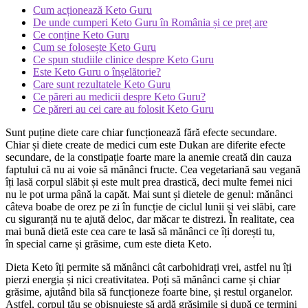
Cum acționează Keto Guru
De unde cumperi Keto Guru în România și ce preț are
Ce conține Keto Guru
Cum se folosește Keto Guru
Ce spun studiile clinice despre Keto Guru
Este Keto Guru o înșelătorie?
Care sunt rezultatele Keto Guru
Ce păreri au medicii despre Keto Guru?
Ce păreri au cei care au folosit Keto Guru
Sunt puține diete care chiar funcționează fără efecte secundare.
Chiar și diete create de medici cum este Dukan are diferite efecte
secundare, de la constipație foarte mare la anemie creată din cauza
faptului că nu ai voie să mănânci fructe. Cea vegetariană sau vegană
îți lasă corpul slăbit și este mult prea drastică, deci multe femei nici
nu le pot urma până la capăt. Mai sunt și dietele de genul: mănânci
câteva boabe de orez pe zi în funcție de ciclul lunii și vei slăbi, care
cu siguranță nu te ajută deloc, dar măcar te distrezi. În realitate, cea
mai bună dietă este cea care te lasă să mănânci ce îți dorești tu,
în special carne și grăsime, cum este dieta Keto.
Dieta Keto îți permite să mănânci cât carbohidrați vrei, astfel nu îți
pierzi energia și nici creativitatea. Poți să mănânci carne și chiar
grăsime, ajutând bila să funcționeze foarte bine, și restul organelor.
Astfel, corpul tău se obișnuiește să ardă grăsimile și după ce termini