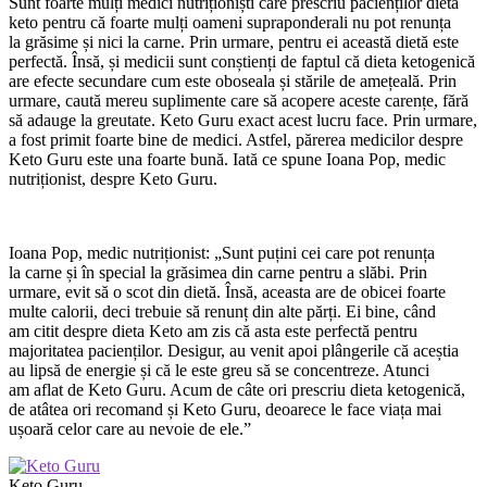
Sunt foarte mulți medici nutriționiști care prescriu pacienților dieta
keto pentru că foarte mulți oameni supraponderali nu pot renunța
la grăsime și nici la carne. Prin urmare, pentru ei această dietă este
perfectă. Însă, și medicii sunt conștienți de faptul că dieta ketogenică
are efecte secundare cum este oboseala și stările de amețeală. Prin
urmare, caută mereu suplimente care să acopere aceste carențe, fără
să adauge la greutate. Keto Guru exact acest lucru face. Prin urmare,
a fost primit foarte bine de medici. Astfel, părerea medicilor despre
Keto Guru este una foarte bună. Iată ce spune Ioana Pop, medic
nutriționist, despre Keto Guru.
Ioana Pop, medic nutriționist: „Sunt puțini cei care pot renunța
la carne și în special la grăsimea din carne pentru a slăbi. Prin
urmare, evit să o scot din dietă. Însă, aceasta are de obicei foarte
multe calorii, deci trebuie să renunț din alte părți. Ei bine, când
am citit despre dieta Keto am zis că asta este perfectă pentru
majoritatea pacienților. Desigur, au venit apoi plângerile că aceștia
au lipsă de energie și că le este greu să se concentreze. Atunci
am aflat de Keto Guru. Acum de câte ori prescriu dieta ketogenică,
de atâtea ori recomand și Keto Guru, deoarece le face viața mai
ușoară celor care au nevoie de ele.”
Keto Guru