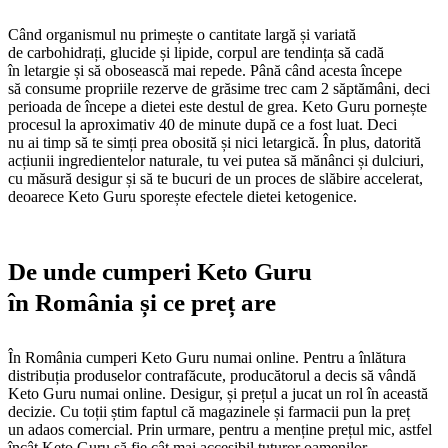
Când organismul nu primește o cantitate largă și variată
de carbohidrați, glucide și lipide, corpul are tendința să cadă
în letargie și să obosească mai repede. Până când acesta începe
să consume propriile rezerve de grăsime trec cam 2 săptămâni, deci
perioada de începe a dietei este destul de grea. Keto Guru pornește
procesul la aproximativ 40 de minute după ce a fost luat. Deci
nu ai timp să te simți prea obosită și nici letargică. În plus, datorită
acțiunii ingredientelor naturale, tu vei putea să mănânci și dulciuri,
cu măsură desigur și să te bucuri de un proces de slăbire accelerat,
deoarece Keto Guru sporește efectele dietei ketogenice.
De unde cumperi Keto Guru
în România și ce preț are
În România cumperi Keto Guru numai online. Pentru a înlătura
distribuția produselor contrafăcute, producătorul a decis să vândă
Keto Guru numai online. Desigur, și prețul a jucat un rol în această
decizie. Cu toții știm faptul că magazinele și farmacii pun la preț
un adaos comercial. Prin urmare, pentru a menține prețul mic, astfel
încât Keto Guru să fie cât mai accesibil tuturor oamenilor,