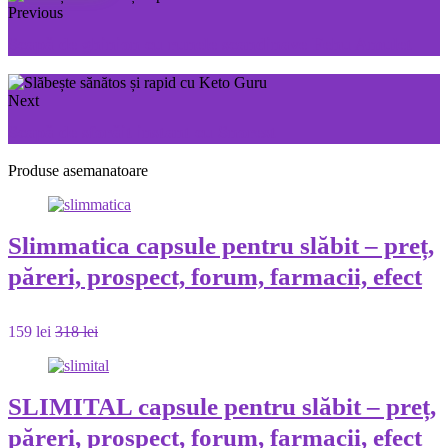
Previous
Scapă de ghinion cu runele scandinave Fehu Amulet
Next
Scapă de sforăit instant cu Snorest
Produse asemanatoare
Slimmatica capsule pentru slăbit – preț,
păreri, prospect, forum, farmacii, efect
159 lei
318 lei
SLIMITAL capsule pentru slăbit – preț,
păreri, prospect, forum, farmacii, efect