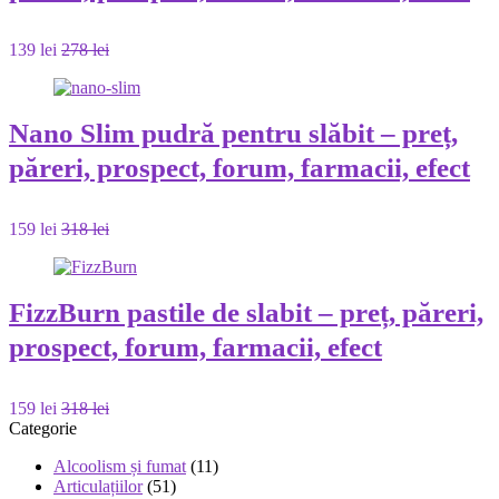
139 lei
278 lei
Nano Slim pudră pentru slăbit – preț,
păreri, prospect, forum, farmacii, efect
159 lei
318 lei
FizzBurn pastile de slabit – preț, păreri,
prospect, forum, farmacii, efect
159 lei
318 lei
Categorie
Alcoolism și fumat
(11)
Articulațiilor
(51)