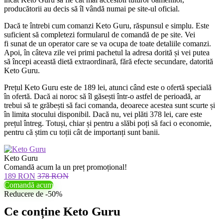
producătorii au decis să îl vândă numai pe site-ul oficial.
Dacă te întrebi cum comanzi Keto Guru, răspunsul e simplu. Este
suficient să completezi formularul de comandă de pe site. Vei
fi sunat de un operator care se va ocupa de toate detaliile comanzi.
Apoi, în câteva zile vei primi pachetul la adresa dorită și vei putea
să începi această dietă extraordinară, fără efecte secundare, datorită
Keto Guru.
Prețul Keto Guru este de 189 lei, atunci când este o ofertă specială
în ofertă. Dacă ai noroc să îl găsești într-o astfel de perioadă, ar
trebui să te grăbești să faci comanda, deoarece acestea sunt scurte și
în limita stocului disponibil. Dacă nu, vei plăti 378 lei, care este
prețul întreg. Totuși, chiar și pentru a slăbi poți să faci o economie,
pentru că știm cu toții cât de importanți sunt banii.
Keto Guru
Comandă acum la un preț promoțional!
189 RON
378 RON
Comandă acum
Reducere de -50%
Ce conține Keto Guru