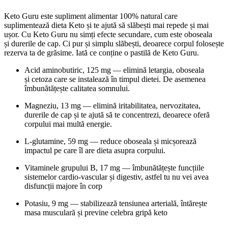
Keto Guru este supliment alimentar 100% natural care
suplimentează dieta Keto și te ajută să slăbești mai repede și mai
ușor. Cu Keto Guru nu simți efecte secundare, cum este oboseala
și durerile de cap. Ci pur și simplu slăbești, deoarece corpul folosește
rezerva ta de grăsime. Iată ce conține o pastilă de Keto Guru.
Acid aminobutiric, 125 mg — elimină letargia, oboseala
și cetoza care se instalează în timpul dietei. De asemenea
îmbunătățește calitatea somnului.
Magneziu, 13 mg — elimină iritabilitatea, nervozitatea,
durerile de cap și te ajută să te concentrezi, deoarece oferă
corpului mai multă energie.
L-glutamine, 59 mg — reduce oboseala și micșorează
impactul pe care îl are dieta asupra corpului.
Vitaminele grupului B, 17 mg — îmbunătățește funcțiile
sistemelor cardio-vascular și digestiv, astfel tu nu vei avea
disfuncții majore în corp
Potasiu, 9 mg — stabilizează tensiunea arterială, întărește
masa musculară și previne celebra gripă keto