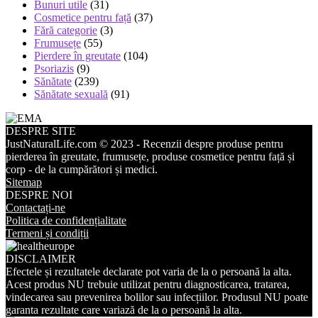
Bunuri utile
(31)
Cosmetice pentru față
(37)
Fără categorie
(3)
Frumusețe
(55)
Pierdere în greutate
(104)
Psoriazis
(9)
Sănătate
(239)
Sănătate sexuală
(91)
DESPRE SITE
JustNaturalLife.com © 2023 - Recenzii despre produse pentru
pierderea în greutate, frumusețe, produse cosmetice pentru față și
corp - de la cumpărători și medici.
Sitemap
DESPRE NOI
Contactați-ne
Politica de confidențialitate
Termeni și condiții
DISCLAIMER
Efectele și rezultatele declarate pot varia de la o persoană la alta.
Acest produs NU trebuie utilizat pentru diagnosticarea, tratarea,
vindecarea sau prevenirea bolilor sau infecțiilor. Produsul NU poate
garanta rezultate care variază de la o persoană la alta.