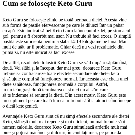
Cum se folosește Keto Guru
Keto Guru se folosește zilnic pe toată perioada dietei. Acesta vine
sub formă de pastile efervescente pe care le diluezi într-un pahar
cu apă. Este indicat să bei Keto Guru la începutul zilei, pe stomacul
gol, pentru a fi absorbit mai ușor. Nu trebuie să faci exces. O simplă
pastilă este suficientă pentru a slăbi 14-19 kilograme pe lună. Mai
mult de atât, ar fi problematic. Chiar dacă nu vezi rezultatele din
prima zi, nu este indicat să faci excese.
De altfel, rezultatele folosirii Keto Guru se văd după o săptămână,
două. Vei slăbi și la început, dar mai greu, deoarece Keto Guru
trebuie să contracareze toate efectele secundare ale dietei keto
și să ajute corpul să funcționeze normal. Iar aceasta este cheia unei
diete sănătoase, funcționarea normală a corpului. Astfel,
tu nu te îngrași după terminarea ei și nici nu ai stări care
să te îndemne să renunți la dietă. Din acest motiv, Keto Guru este
un supliment pe care toată lumea ar trebui să îl ia atunci când începe
o dietă ketogenică.
Avantajele Keto Guru sunt că nu simți efectele secundare ale dietei
Keto, slăbești mult mai repede și mai eficient, nu mai trebuie să îți
numeri caloriile, deoarece Keto Guru stimulează arderile mult mai
bine și poți să mănânci și dulciuri, în cantități mici, pe perioada