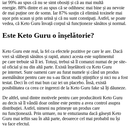
iar 99% au spus că nu se simt obosiți și că au mai multă
energie. 88% dintre ei au spus că se odihnesc mai bine și au nevoie
de mai puține ore de somn. Iar 87% susțin că elimină toxinele mai
ușor prin scaun și prin urină și că nu sunt constipați. Astfel, se poate
vedea, că Keto Guru învață corpul să funcționeze sănătos și normal.
Este Keto Guru o înșelătorie?
Keto Guru este real, la fel ca efectele pozitive pe care le are. Dacă
vrei să slăbești sănătos și rapid, atunci acesta este suplimentul
pe care trebuie să îl iei. Totuși, trebui să îl comanzi numai de pe site-
ul oficial și nu din altă parte. Există înșelătorii cu Keto Guru
pe internet. Sunr oameni care au furat numele și când un produs
asemăînător pentru care nu s-au făcut studii științifice și nici nu a fost
testat. Deci în cel mai bun caz iei un placebo. Însă, există
posibilitatea ca ceea ce ingerezi de la Keto Guru fake să îți dăuneze.
De altfel, unul dintre motivele pentru care producătorii Keto Guru
au decis să îl vândă doar online este pentru a avea control asupra
distribuției. Astfel, nimeni nu primește un produs care
nu funcționează. Prin urmare, nu te entuziasma dacă găsești Keto
Guru mai ieftin sau în altă parte, deoarece cel mai probabil nu își
va face efectul.