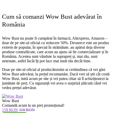
Cum să comanzi Wow Bust adevărat în
România
Wow Bust nu poate fi cumpărat în farmacii, Aliexpress, Amazon –
doar de pe site-ul oficial cu reducere 50%. Deoarece este un produs
extrem de popular, în special în străinătate, au apărut deja diverse
produse contrafăcute, care acum au ajuns să fie comercializare și în
România. Acestea sunt vândute la suprapreț și, mai rău, sunt
netestate, astfel încât îți pot face mai mult rău decât bine.
Doar pe site-ul oficial al producătorului ai certitudinea că vei găsi
Wow Bust adevărat, la prețul recomandat. Dacă vrei să știi cât costă
Wow Bust, intră acum pe site și vei putea chiar să îl achiziționezi la
jumătate de preț. Cu siguranță vei avea o surpriză plăcută când vei
vedea prețul adevărat.
Wow Bust
Comandă acum la un preț promoțional!
159 RON
318 RON