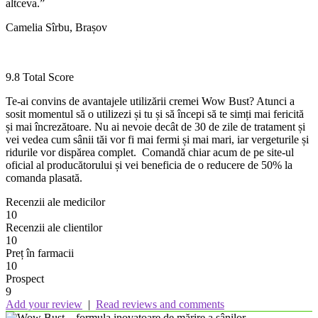
altceva.”
Camelia Sîrbu, Brașov
9.8
Total Score
Te-ai convins de avantajele utilizării cremei Wow Bust? Atunci a
sosit momentul să o utilizezi și tu și să începi să te simți mai fericită
și mai încrezătoare. Nu ai nevoie decât de 30 de zile de tratament și
vei vedea cum sânii tăi vor fi mai fermi și mai mari, iar vergeturile și
ridurile vor dispărea complet. Comandă chiar acum de pe site-ul
oficial al producătorului și vei beneficia de o reducere de 50% la
comanda plasată.
Recenzii ale medicilor
10
Recenzii ale clientilor
10
Preț în farmacii
10
Prospect
9
Add your review
|
Read reviews and comments