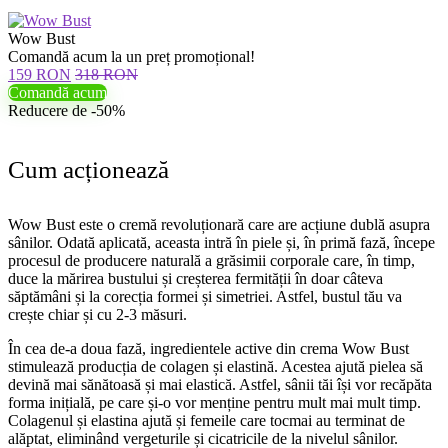
Wow Bust
Comandă acum la un preț promoțional!
159 RON
318 RON
Comandă acum
Reducere de -50%
Cum acționează
Wow Bust este o cremă revoluționară care are acțiune dublă asupra
sânilor. Odată aplicată, aceasta intră în piele și, în primă fază, începe
procesul de producere naturală a grăsimii corporale care, în timp,
duce la mărirea bustului și creșterea fermității în doar câteva
săptămâni și la corecția formei și simetriei. Astfel, bustul tău va
crește chiar și cu 2-3 măsuri.
În cea de-a doua fază, ingredientele active din crema Wow Bust
stimulează producția de colagen și elastină. Acestea ajută pielea să
devină mai sănătoasă și mai elastică. Astfel, sânii tăi își vor recăpăta
forma inițială, pe care și-o vor menține pentru mult mai mult timp.
Colagenul și elastina ajută și femeile care tocmai au terminat de
alăptat, eliminând vergeturile și cicatricile de la nivelul sânilor.