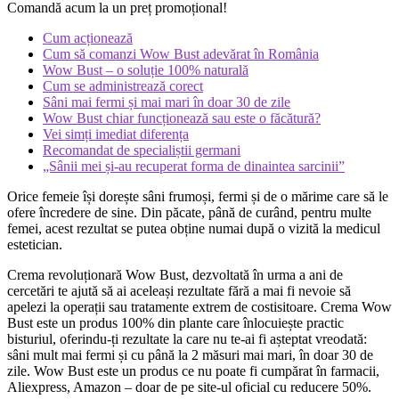
Comandă acum la un preț promoțional!
Cum acționează
Cum să comanzi Wow Bust adevărat în România
Wow Bust – o soluție 100% naturală
Cum se administrează corect
Sâni mai fermi și mai mari în doar 30 de zile
Wow Bust chiar funcționează sau este o făcătură?
Vei simți imediat diferența
Recomandat de specialiștii germani
„Sânii mei și-au recuperat forma de dinaintea sarcinii”
Orice femeie își dorește sâni frumoși, fermi și de o mărime care să le
ofere încredere de sine. Din păcate, până de curând, pentru multe
femei, acest rezultat se putea obține numai după o vizită la medicul
estetician.
Crema revoluționară Wow Bust, dezvoltată în urma a ani de
cercetări te ajută să ai aceleași rezultate fără a mai fi nevoie să
apelezi la operații sau tratamente extrem de costisitoare. Crema Wow
Bust este un produs 100% din plante care înlocuiește practic
bisturiul, oferindu-ți rezultate la care nu te-ai fi așteptat vreodată:
sâni mult mai fermi și cu până la 2 măsuri mai mari, în doar 30 de
zile. Wow Bust este un produs ce nu poate fi cumpărat în farmacii,
Aliexpress, Amazon – doar de pe site-ul oficial cu reducere 50%.