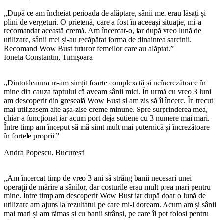
„După ce am încheiat perioada de alăptare, sânii mei erau lăsați și
plini de vergeturi. O prietenă, care a fost în aceeași situație, mi-a
recomandat această cremă. Am încercat-o, iar după vreo lună de
utilizare, sânii mei și-au recăpătat forma de dinaintea sarcinii.
Recomand Wow Bust tuturor femeilor care au alăptat.”
Ionela Constantin, Timișoara
„Dintotdeauna m-am simțit foarte complexată și neîncrezătoare în
mine din cauza faptului că aveam sânii mici. În urmă cu vreo 3 luni
am descoperit din greșeală Wow Bust și am zis să îl încerc. În trecut
mai utilizasem alte așa-zise creme minune. Spre surprinderea mea,
chiar a funcționat iar acum port deja sutiene cu 3 numere mai mari.
Între timp am început să mă simt mult mai puternică și încrezătoare
în forțele proprii.”
Andra Popescu, București
„Am încercat timp de vreo 3 ani să strâng banii necesari unei
operații de mărire a sânilor, dar costurile erau mult prea mari pentru
mine. Între timp am descoperit Wow Bust iar după doar o lună de
utilizare am ajuns la rezultatul pe care mi-l doream. Acum am și sânii
mai mari și am rămas și cu banii strânși, pe care îi pot folosi pentru