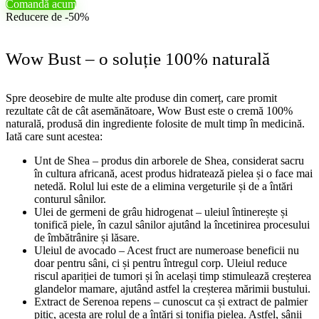
Comandă acum
Reducere de -50%
Wow Bust – o soluție 100% naturală
Spre deosebire de multe alte produse din comerț, care promit
rezultate cât de cât asemănătoare, Wow Bust este o cremă 100%
naturală, produsă din ingrediente folosite de mult timp în medicină.
Iată care sunt acestea:
Unt de Shea – produs din arborele de Shea, considerat sacru
în cultura africană, acest produs hidratează pielea și o face mai
netedă. Rolul lui este de a elimina vergeturile și de a întări
conturul sânilor.
Ulei de germeni de grâu hidrogenat – uleiul întinerește și
tonifică piele, în cazul sânilor ajutând la încetinirea procesului
de îmbătrânire și lăsare.
Uleiul de avocado – Acest fruct are numeroase beneficii nu
doar pentru sâni, ci și pentru întregul corp. Uleiul reduce
riscul apariției de tumori și în același timp stimulează creșterea
glandelor mamare, ajutând astfel la creșterea mărimii bustului.
Extract de Serenoa repens – cunoscut ca și extract de palmier
pitic, acesta are rolul de a întări și tonifia pielea. Astfel, sânii