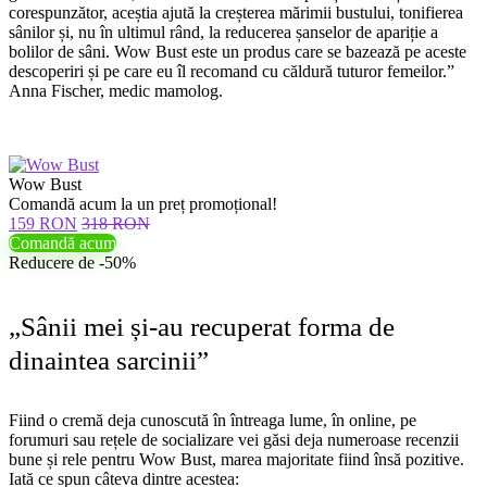
corespunzător, aceștia ajută la creșterea mărimii bustului, tonifierea
sânilor și, nu în ultimul rând, la reducerea șanselor de apariție a
bolilor de sâni. Wow Bust este un produs care se bazează pe aceste
descoperiri și pe care eu îl recomand cu căldură tuturor femeilor.”
Anna Fischer, medic mamolog.
Wow Bust
Comandă acum la un preț promoțional!
159 RON
318 RON
Comandă acum
Reducere de -50%
„Sânii mei și-au recuperat forma de
dinaintea sarcinii”
Fiind o cremă deja cunoscută în întreaga lume, în online, pe
forumuri sau rețele de socializare vei găsi deja numeroase recenzii
bune și rele pentru Wow Bust, marea majoritate fiind însă pozitive.
Iată ce spun câteva dintre acestea: