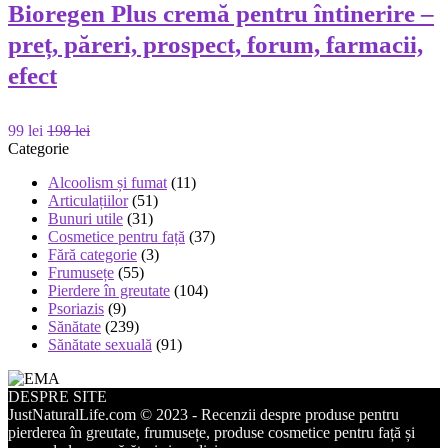
Bioregen Plus cremă pentru întinerire –
preț, păreri, prospect, forum, farmacii,
efect
99 lei
198 lei
Categorie
Alcoolism și fumat
(11)
Articulațiilor
(51)
Bunuri utile
(31)
Cosmetice pentru față
(37)
Fără categorie
(3)
Frumusețe
(55)
Pierdere în greutate
(104)
Psoriazis
(9)
Sănătate
(239)
Sănătate sexuală
(91)
DESPRE SITE
JustNaturalLife.com © 2023 - Recenzii despre produse pentru
pierderea în greutate, frumusețe, produse cosmetice pentru față și