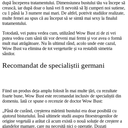
după începerea tratamentului. Dimensiunea bustului tău va începe să
crească, iar după doar o lună vei fi nevoită să îți cumperi noi sutiene,
cu 1 până la 3 numere mai mari. De altfel, potrivit studiilor realizate,
multe femei au spus că au început să se simtă mai sexy la finalul
tratamentului.
Totodată, vei putea vedea cum, utilizând Wow Bust zi de zi vei
putea vedea cum sânii tăi vor deveni mai fermi și vor avea o formă
mult mai atrăgătoare. Nu în ultimul rând, acolo unde este cazul,
Wow Bust va elimina de tot vergeturile și va restabili simetria
sânilor.
Recomandat de specialiștii germani
Fiind un produs deja amplu folosit în mai multe țări, cu rezultate
foarte bune, Wow Bust este recomandat inclusiv de specialiștii din
domeniu. Iată ce spune o recenzie de doctor Wow Bust:
„Până de curând, creșterea mărimii bustului era doar posibilă cu
ajutorul bisturiului. Însă ultimele studii asupra fitoestrogenilor de
origine vegetală a arătat că acum există o nouă soluție de creștere a
glandelor mamare, care nu necesită nici o operație. Dozați