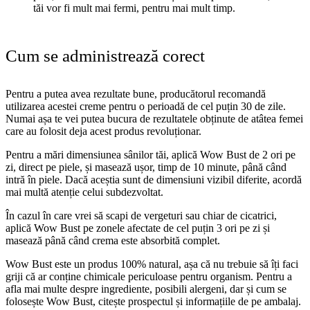
tăi vor fi mult mai fermi, pentru mai mult timp.
Cum se administrează corect
Pentru a putea avea rezultate bune, producătorul recomandă
utilizarea acestei creme pentru o perioadă de cel puțin 30 de zile.
Numai așa te vei putea bucura de rezultatele obținute de atâtea femei
care au folosit deja acest produs revoluționar.
Pentru a mări dimensiunea sânilor tăi, aplică Wow Bust de 2 ori pe
zi, direct pe piele, și masează ușor, timp de 10 minute, până când
intră în piele. Dacă aceștia sunt de dimensiuni vizibil diferite, acordă
mai multă atenție celui subdezvoltat.
În cazul în care vrei să scapi de vergeturi sau chiar de cicatrici,
aplică Wow Bust pe zonele afectate de cel puțin 3 ori pe zi și
masează până când crema este absorbită complet.
Wow Bust este un produs 100% natural, așa că nu trebuie să îți faci
griji că ar conține chimicale periculoase pentru organism. Pentru a
afla mai multe despre ingrediente, posibili alergeni, dar și cum se
folosește Wow Bust, citește prospectul și informațiile de pe ambalaj.