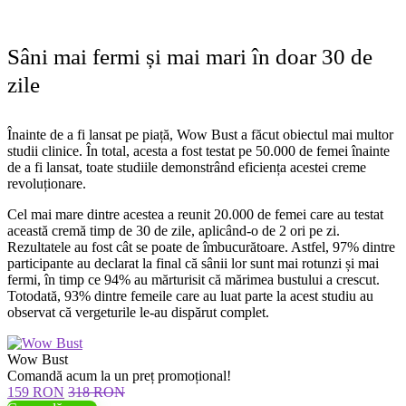
Sâni mai fermi și mai mari în doar 30 de
zile
Înainte de a fi lansat pe piață, Wow Bust a făcut obiectul mai multor
studii clinice. În total, acesta a fost testat pe 50.000 de femei înainte
de a fi lansat, toate studiile demonstrând eficiența acestei creme
revoluționare.
Cel mai mare dintre acestea a reunit 20.000 de femei care au testat
această cremă timp de 30 de zile, aplicând-o de 2 ori pe zi.
Rezultatele au fost cât se poate de îmbucurătoare. Astfel, 97% dintre
participante au declarat la final că sânii lor sunt mai rotunzi și mai
fermi, în timp ce 94% au mărturisit că mărimea bustului a crescut.
Totodată, 93% dintre femeile care au luat parte la acest studiu au
observat că vergeturile le-au dispărut complet.
Wow Bust
Comandă acum la un preț promoțional!
159 RON
318 RON