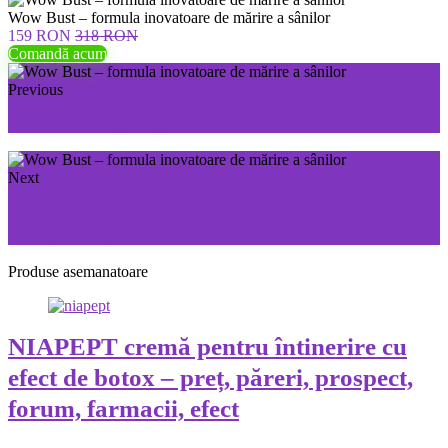
Wow Bust – formula inovatoare de mărire a sânilor
159 RON
318 RON
Comandă acum
Previous
Oftalmaks — protejează natural sănătatea ochilor tăi
Next
NicoZero — spray-ul care te ajută să scapi ușor
de dependența de nicotină
Produse asemanatoare
NIAPEPT cremă pentru întinerire cu
efect de botox – preț, păreri, prospect,
forum, farmacii, efect