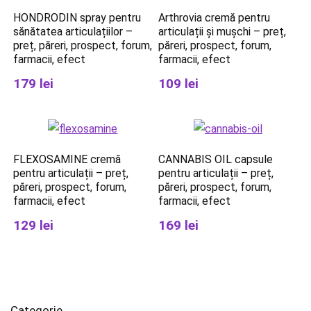
HONDRODIN spray pentru
Arthrovia cremă pentru
sănătatea articulațiilor –
articulații și mușchi – preț,
preț, păreri, prospect, forum,
păreri, prospect, forum,
farmacii, efect
farmacii, efect
179 lei
109 lei
FLEXOSAMINE cremă
CANNABIS OIL capsule
pentru articulații – preț,
pentru articulații – preț,
păreri, prospect, forum,
păreri, prospect, forum,
farmacii, efect
farmacii, efect
129 lei
169 lei
Categorie