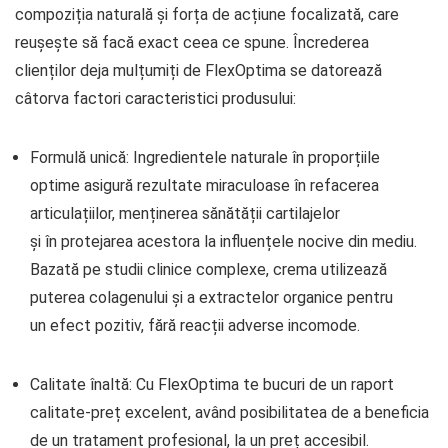
compoziția naturală și forța de acțiune focalizată, care
reușește să facă exact ceea ce spune. Încrederea
clienților deja mulțumiți de FlexOptima se datorează
câtorva factori caracteristici produsului:
Formulă unică: Ingredientele naturale în proporțiile
optime asigură rezultate miraculoase în refacerea
articulațiilor, menținerea sănătății cartilajelor
și în protejarea acestora la influențele nocive din mediu.
Bazată pe studii clinice complexe, crema utilizează
puterea colagenului și a extractelor organice pentru
un efect pozitiv, fără reacții adverse incomode.
Calitate înaltă: Cu FlexOptima te bucuri de un raport
calitate-preț excelent, având posibilitatea de a beneficia
de un tratament profesional, la un preț accesibil.