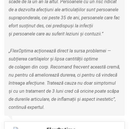
scade de la un an la altul. Persoanele cu un risc ridicat
de a dezvolta afecțiuni ale articulațiilor sunt persoanele
supraponderale, cei peste 35 de ani, persoanele care fac
efort susținut des, cei predispuși la infecții
și persoanele care au suferit leziuni și contuzii.”
„FlexOptima acționează direct la sursa problemei —
subțierea cartilajelor și lipsa cantității optime
de colagen din corp. Recomand frecvent această cremă,
nu pentru că ameliorează durerea, ci pentru că vindecă
întreaga afecțiune. Tratează cauza nu doar simptomul
și cu un tratament de 3 luni cred că oricine poate scăpa
de durerile articulare, de inflamații și aspect inestetic”,
continuă expertul.