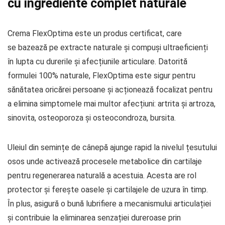
cu ingrediente complet naturale
Crema FlexOptima este un produs certificat, care
se bazează pe extracte naturale și compuși ultraeficienți
în lupta cu durerile și afecțiunile articulare. Datorită
formulei 100% naturale, FlexOptima este sigur pentru
sănătatea oricărei persoane și acționează focalizat pentru
a elimina simptomele mai multor afecțiuni: artrita și artroza,
sinovita, osteoporoza și osteocondroza, bursita.
Uleiul din semințe de cânepă ajunge rapid la nivelul țesutului
osos unde activează procesele metabolice din cartilaje
pentru regenerarea naturală a acestuia. Acesta are rol
protector și ferește oasele și cartilajele de uzura în timp.
În plus, asigură o bună lubrifiere a mecanismului articulației
și contribuie la eliminarea senzației dureroase prin