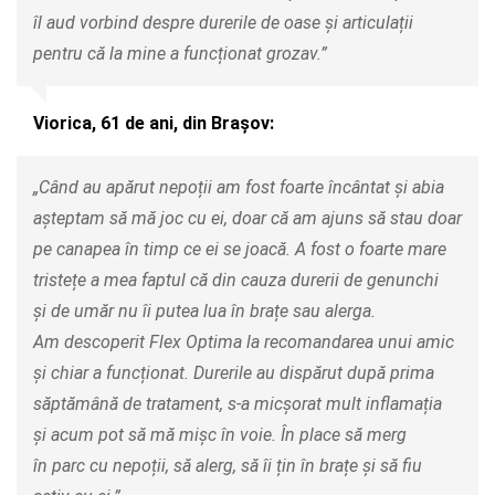
îl aud vorbind despre durerile de oase și articulații
pentru că la mine a funcționat grozav.”
Viorica, 61 de ani, din Brașov:
„Când au apărut nepoții am fost foarte încântat și abia
așteptam să mă joc cu ei, doar că am ajuns să stau doar
pe canapea în timp ce ei se joacă. A fost o foarte mare
tristețe a mea faptul că din cauza durerii de genunchi
și de umăr nu îi putea lua în brațe sau alerga.
Am descoperit Flex Optima la recomandarea unui amic
și chiar a funcționat. Durerile au dispărut după prima
săptămână de tratament, s-a micșorat mult inflamația
și acum pot să mă mișc în voie. În place să merg
în parc cu nepoții, să alerg, să îi țin în brațe și să fiu