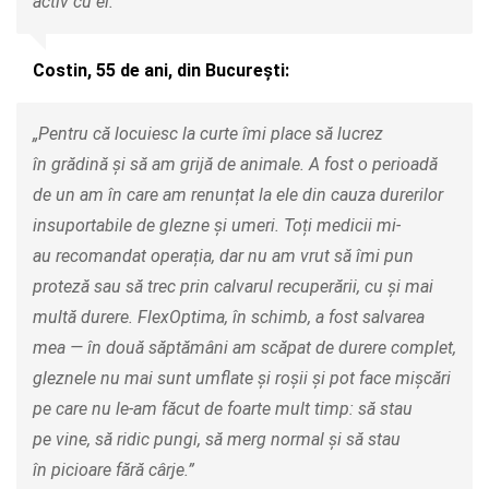
activ cu ei.”
Costin, 55 de ani, din București:
„Pentru că locuiesc la curte îmi place să lucrez
în grădină și să am grijă de animale. A fost o perioadă
de un am în care am renunțat la ele din cauza durerilor
insuportabile de glezne și umeri. Toți medicii mi-
au recomandat operația, dar nu am vrut să îmi pun
proteză sau să trec prin calvarul recuperării, cu și mai
multă durere. FlexOptima, în schimb, a fost salvarea
mea — în două săptămâni am scăpat de durere complet,
gleznele nu mai sunt umflate și roșii și pot face mișcări
pe care nu le-am făcut de foarte mult timp: să stau
pe vine, să ridic pungi, să merg normal și să stau
în picioare fără cârje.”