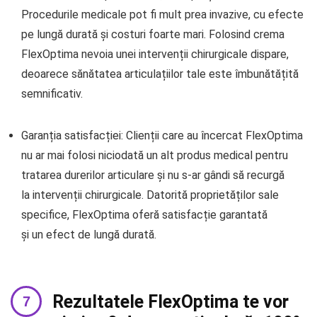
Procedurile medicale pot fi mult prea invazive, cu efecte
pe lungă durată și costuri foarte mari. Folosind crema
FlexOptima nevoia unei intervenții chirurgicale dispare,
deoarece sănătatea articulațiilor tale este îmbunătățită
semnificativ.
Garanția satisfacției: Clienții care au încercat FlexOptima
nu ar mai folosi niciodată un alt produs medical pentru
tratarea durerilor articulare și nu s-ar gândi să recurgă
la intervenții chirurgicale. Datorită proprietăților sale
specifice, FlexOptima oferă satisfacție garantată
și un efect de lungă durată.
Rezultatele FlexOptima te vor