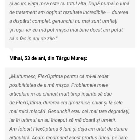
și acum viața mea este cu totul alta. După numai o lună
de tratament am obținut rezultate incredibile — durerea
a dispărut complet, genunchii nu mai sunt umflați
și roșii, iar eu mă pot mișca mai bine decât am putut
să o fac în ani de zile.”
Mihai, 53 de ani, din Târgu Mureș:
„Mulțumesc, FlexOptima pentru că mi-ai redat
posibilitatea de a mă mișca. Problemele mele
articulare m-au chinuit mult timp înainte să dau
de FlexOptima, durerea era groaznică, chiar și la cele
mai mici mișcări. Genunchii erau cei mai tare degradați,
iar în ultimul an au început să mă doară și umerii.
Am folosit FlexOptima 3 luni și deja am uitat de durere
articulară. Acum recomand acest produs oricui pe care