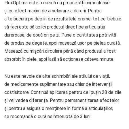
FlexOptima este o cremă cu proprietăți miraculoase
și cu efect maxim de ameliorare a durerii. Pentru
a te bucura pe deplin de rezultatele cremei tot ce trebuie
să faci este să aplici produsul direct pe articulația
dureroase, de două ori pe zi. Pune o cantitatea potrivită
de produs pe degete, apoi masează ușor pe pielea curată.
Masează cu mișcări circulare până când produsul a fost
absorbit în piele, apoi lasă să acționeze câteva minute.
Nu este nevoie de alte schimbări ale stilului de viață,
de medicamente suplimentare sau chiar de intervenții
costisitoare. Continuă aplicarea pentru cel puțin 28 de zile
și vei vedea diferența. Pentru permanentizarea efectelor
și pentru a asigura o menținere în formă a articulațiilor,
se recomandă o cură neîntreruptă de 3 luni.