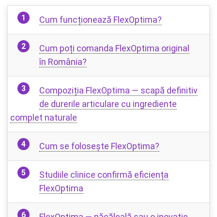
Cum funcționează FlexOptima?
Cum poți comanda FlexOptima original
în România?
Compoziția FlexOptima — scapă definitiv
de durerile articulare cu ingrediente
complet naturale
Cum se folosește FlexOptima?
Studiile clinice confirmă eficiența
FlexOptima
FlexOptima — păcăleală sau o inovație