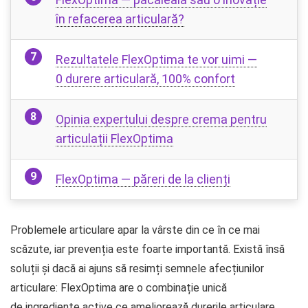
în refacerea articulară?
Rezultatele FlexOptima te vor uimi —
0 durere articulară, 100% confort
Opinia expertului despre crema pentru
articulații FlexOptima
FlexOptima — păreri de la clienți
Problemele articulare apar la vârste din ce în ce mai
scăzute, iar prevenția este foarte importantă. Există însă
soluții și dacă ai ajuns să resimți semnele afecțiunilor
articulare: FlexOptima are o combinație unică
de ingrediente active ce ameliorează durerile articulare