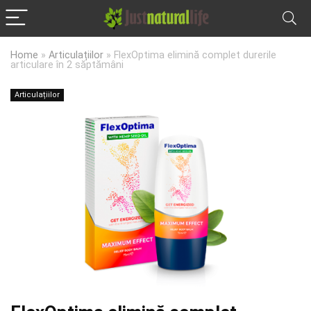
Home
»
Articulațiilor
»
FlexOptima elimină complet durerile
articulare în 2 săptămâni
Articulațiilor