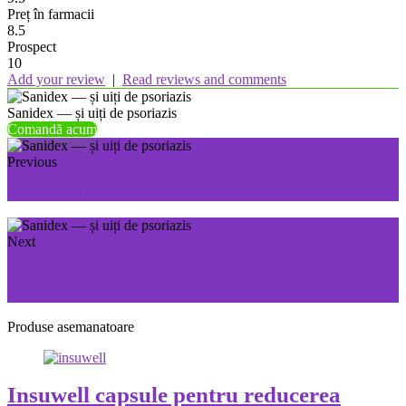
Preț în farmacii
8.5
Prospect
10
Add your review
|
Read reviews and comments
Sanidex — și uiți de psoriazis
Comandă acum
Previous
Veniselle – inamicul de temut al varicelor
Next
Big Lover — singura soluţie pentru îmbunătăţirea
performanţelor sexuale
Produse asemanatoare
Insuwell capsule pentru reducerea