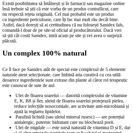
Există posibilitatea să întâlnești și în farmacii sau magazine online
însă trebuie să știi că este vorba de un produs contrafăcut, care
nu respectă rețeta originală. Cel mai probabil este un produs
cu ingrediente periculoase, care îți fac mai mult rău decât bine.
Astfel, dacă dorești să ai certitudinea că nu folosești Sanidex fals,
comandă-l doar de pe site-ul oficial al producătorului. Dacă vrei
să știi cât costă Sanidex, intră acum pe site și vei avea o surpriză
plăcută.
Un complex 100% natural
Ce îl face pe Sanidex atât de special este complexul de 5 elemente
naturale atent selecționate, care îmbină aria curativă cu cea utilă
deoarece ingredientele sunt extrase din plante al căror rol terapeutic
este cunoscut de sute de ani:
Ulei de floarea soarelui — datorită complexului de vitamine
E, K, B8 și fier, uleiul de floarea soarelui protejează pielea,
reduce infecțiile nosocomiale, are activitate anti-microbiană și
ajută la reglarea lipidelor.
Parafină lichidă (sau uleiul mineral rusesc) — are potențial
antialergic, puternic hidratant care nu blochează porii.
Ulei de migdale — este sursă naturală de vitamina D și E, dar
și al altor minerale esențiale cum ar fi calciul și magneziul.