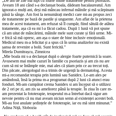
„De ani de zile mă lupt cu foarte multe tratamente pentru psoriazis.
Aveam 18 ani când s-a declanșat boala, dădeam bacalaureatul. Am
ignorat-o mulți ani, deși mă mâncau infernal mâinile și mă scărpinam
până la sânge. Am fost la nenumărați medici care mi-au propus zeci
de tratamente pe bază de pastile și unguente. Am aflat de la prietena
mea de acest tratament, am refuzat să îl cumpăr, fiind sătulă de atâtea
tratamente, așa că ea mi l-a făcut cadou. După 1 lună vă pot spune
că am uitat de mâncărimi, mâinile mele sunt curate și fără urme. Mi-
e frică să mă opresc, am așa o stare de bine inclusiv emoțională.
Medicul meu m-a felicitat și a spus că în urma analizelor nu există
șansa de revenire a bolii. Sunt fericită.”
Mirela Dumitrașcu, Zimnicea
„Mie boala mi s-a declanșat după o alergie foarte puternică la soare.
Avusesem mai multe cazuri în familie cu psoriazis și am zis nu are
cum să mi se întâmple mie, mai ales că știam prin ce au trecut toți.
Din păcate, alergologul m-a trimis de urgență la dermatolog. Acesta
mi-a recomandat terapia prin lumină sau Sanidex. Le-am ales pe
amândouă, însă la prima m-a programat după 2 luni că atunci erau
fonduri. Mi-am cumpărat crema Sanidex si am început să o utilizez
de 2 ori pe zi, am zis sa ameliorez până la terapie. În ziua în care m-
am prezentat la fototerapie, terapeutul m-a întrebat dacă sigur am
nevoie pentru că nu mai aveam niciun semn al existenței acestei boli.
Mi-au fost anulate ședințele de fototerapie, iar eu mă simt minunat.”
Adina Niță, Slobozia