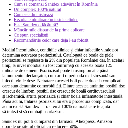
Cum să comanzi Sanidex adevărat în România
Un complex 100% natural
Cum se administrează
Rezultate uimitoare în testele clinice
Este Sanidex o făcătură?
Mâncărimile dispar de la prima aplicare
Ce spun specialiștii
Recomandările celor care deja l-au folosit
Mediul înconjurător, condițiile zilnice și chiar infecțiile virale pot
determina activarea psoriazisului. Catalogată ca boala de piele,
psoriazisul se regăsește la 2% din populația României dar, în același
timp, la nivel mondial au fost confirmați cu această boală 125
milioane de oameni. Psoriazisul poate fi asimptomatic până
la momentul declanșator, cum ar fi o perioada mai stresantă sau
infecții virale dese. Netratarea acestei boli poate duce la complicații
care sunt denumite comorbidități. Dintre acestea amintim posibil risc
crescut de limfom, posibil risc crescut de boală cardiovasculară
și ischemică, artrită psoriazică și chiar boala inflamatorie intestinală.
Până acum, tratarea psoriazisului era o procedură complicată, dar
acum există Sanidex — o cremă 100% naturală care te ajută
să tratezi și să combați psoriazisul.
Sanidex nu pot fi cumpărat din farmacii, Aliexpress, Amazon —
doar de pe site-ul oficial cu reducere 50%.