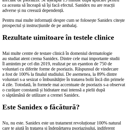
ca aceasta să înceapă să își facă efectul. Sanidex nu are reacții
adverse și nu creează dependență.
Pentru mai multe informații despre cum se folosește Sanidex citește
prospectul și instrucțiunile de pe ambalaj.
Rezultate uimitoare în testele clinice
Mai multe centre de testare clinică în domeniul dermatologie
au studiat atent crema Sanidex. Dintre cele mai importante studii
îl amintim pe cel din 2019, realizat pe un eșantion de 750 de
voluntari cu diferite forme de psoriazis. Răspunsul de vindecare
a fost de 100% la finalul studiului. De asemenea, la 89% dintre
voluntari s-a sesizat o îmbunătățire în tratarea bolii încă din primele
4 zile. Totodată, în formele mai accentuate de psoriazis s-a observat
o curățare constantă și hidratare mai intensă a pielii după
o săptămână de utilizare a cremei Sanidex.
Este Sanidex o făcătură?
Nu, nu este. Sanidex este un tratament revoluționar 100% natural
care te ajută în tratarea și îndepărtarea psoriazisului, indiferent