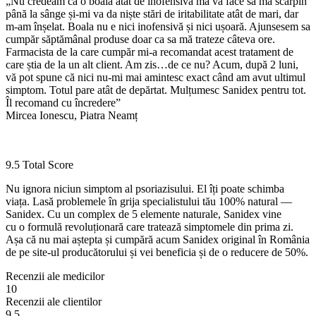
„Nu credeam că o boală atât de inofensivă mă va face să mă scarpin
până la sânge și-mi va da niște stări de iritabilitate atât de mari, dar
m-am înșelat. Boala nu e nici inofensivă și nici ușoară. Ajunsesem sa
cumpăr săptămânal produse doar ca sa mă trateze câteva ore.
Farmacista de la care cumpăr mi-a recomandat acest tratament de
care știa de la un alt client. Am zis…de ce nu? Acum, după 2 luni,
vă pot spune că nici nu-mi mai amintesc exact când am avut ultimul
simptom. Totul pare atât de depărtat. Mulțumesc Sanidex pentru tot.
Îl recomand cu încredere”
Mircea Ionescu, Piatra Neamț
9.5
Total Score
Nu ignora niciun simptom al psoriazisului. El îți poate schimba
viața. Lasă problemele în grija specialistului tău 100% natural —
Sanidex. Cu un complex de 5 elemente naturale, Sanidex vine
cu o formulă revoluționară care tratează simptomele din prima zi.
Așa că nu mai aștepta și cumpără acum Sanidex original în România
de pe site-ul producătorului și vei beneficia și de o reducere de 50%.
Recenzii ale medicilor
10
Recenzii ale clientilor
9.5