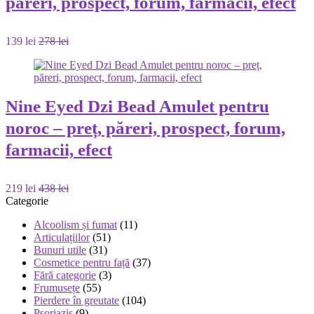
păreri, prospect, forum, farmacii, efect
139 lei
278 lei
Nine Eyed Dzi Bead Amulet pentru
noroc – preț, păreri, prospect, forum,
farmacii, efect
219 lei
438 lei
Categorie
Alcoolism și fumat
(11)
Articulațiilor
(51)
Bunuri utile
(31)
Cosmetice pentru față
(37)
Fără categorie
(3)
Frumusețe
(55)
Pierdere în greutate
(104)
Psoriazis
(9)