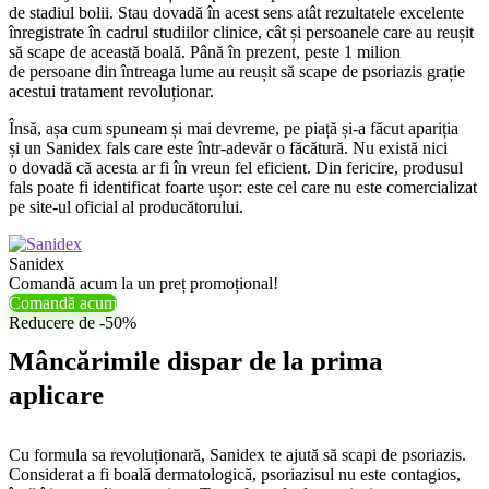
de stadiul bolii. Stau dovadă în acest sens atât rezultatele excelente
înregistrate în cadrul studiilor clinice, cât și persoanele care au reușit
să scape de această boală. Până în prezent, peste 1 milion
de persoane din întreaga lume au reușit să scape de psoriazis grație
acestui tratament revoluționar.
Însă, așa cum spuneam și mai devreme, pe piață și-a făcut apariția
și un Sanidex fals care este într-adevăr o făcătură. Nu există nici
o dovadă că acesta ar fi în vreun fel eficient. Din fericire, produsul
fals poate fi identificat foarte ușor: este cel care nu este comercializat
pe site-ul oficial al producătorului.
Sanidex
Comandă acum la un preț promoțional!
Comandă acum
Reducere de -50%
Mâncărimile dispar de la prima
aplicare
Cu formula sa revoluționară, Sanidex te ajută să scapi de psoriazis.
Considerat a fi boală dermatologică, psoriazisul nu este contagios,