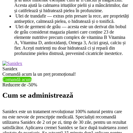
Acesta ajută la calmarea iritațiilor pielii și a mâncărimilor, dar
și catifelează și hidratează pielea în profunzime.
Ulei de trandafir — extras prin presare la rece, are proprietăți
antiseptice, calmează pielea, o hidratează și o tonifică.
Ulei de germeni de grâu — acesta este un derivat din bobul
de grâu considerat magazia plantei care conține 23 de
elemente nutritive precum complex de vitamina B Vitamina
A, Vitamina D, antioxidanți, Omega 3, Acizi grași, calciu și
fier. Acești nutrienți nu doar hidratează ci și repară din
profunzime pielea distrusă, prevenind cicatricile inestetice.
Sanidex
Comandă acum la un preț promoțional!
Comandă acum
Reducere de -50%
Cum se administrează
Sanidex este un tratament revoluționar 100% natural pentru care
nu este nevoie de prescripție medicală. Specialiști recomandă
utilizarea Sanidex de 2 ori pe zi, timp de 30 zile, pentru un rezultat
satisfăcător. Aplicarea cremei Sanidex se face după toaletarea zonei
afectate de psoriazis. Se așteaptă 15 minute după aplicare pentru