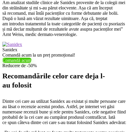
Am analizat studiile clinice ale Sanidex provenite de la colegii mei
din străinătate și mi s-au părut elocvente. Așa că am început
să recomand, mai întâi pacienților cu forme debutante ale bolii.
După o lună am văzut rezultate uimitoare. Așa că, treptat
am introdus tratamentul la toate categoriile de pacienți cu psoriazis
și mă declar mulțumit de rezultatele avute asupra pacienților mei”
Arnt Weiss, medic dermato-venerologie.
Sanidex
Comandă acum la un preț promoțional!
Comandă acum
Reducere de -50%
Recomandările celor care deja l-
au folosit
Dintre cei care au utilizat Sanidex au existat și multe persoane care
au lăsat o recenzie acestui produs. Astfel, pe internet vei găsi
numeroase recenzii bune și rele pentru Sanidex, cele negative fiind
probabil de la cei care au cumpărat produsul contrafăcut. Iată
ce spun câteva dintre cei care s-au tratat folosind Sanidex adevărat: