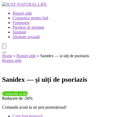
Bunuri utile
Cosmetice pentru față
Frumusețe
Pierdere în greutate
Sănătate
Sănătate sexuală
Home
»
Bunuri utile
»
Sanidex — și uiți de psoriazis
Bunuri utile
Sanidex — și uiți de psoriazis
Comandă acum
Reducere de -50%
Comandă acum la un preț promoțional!
Cum funcționează