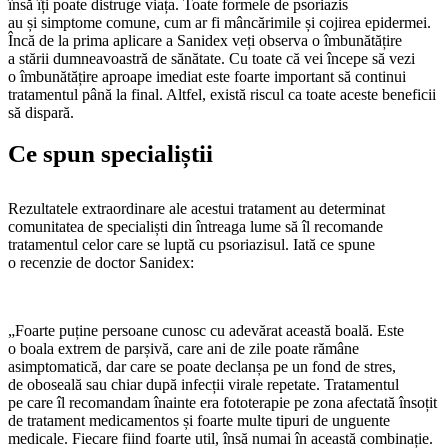
însă îți poate distruge viața. Toate formele de psoriazis
au și simptome comune, cum ar fi mâncărimile și cojirea epidermei.
Încă de la prima aplicare a Sanidex veți observa o îmbunătățire
a stării dumneavoastră de sănătate. Cu toate că vei începe să vezi
o îmbunătățire aproape imediat este foarte important să continui
tratamentul până la final. Altfel, există riscul ca toate aceste beneficii
să dispară.
Ce spun specialiștii
Rezultatele extraordinare ale acestui tratament au determinat
comunitatea de specialiști din întreaga lume să îl recomande
tratamentul celor care se luptă cu psoriazisul. Iată ce spune
o recenzie de doctor Sanidex:
„Foarte puține persoane cunosc cu adevărat această boală. Este
o boala extrem de parșivă, care ani de zile poate rămâne
asimptomatică, dar care se poate declanșa pe un fond de stres,
de oboseală sau chiar după infecții virale repetate. Tratamentul
pe care îl recomandam înainte era fototerapie pe zona afectată însoțit
de tratament medicamentos și foarte multe tipuri de unguente
medicale. Fiecare fiind foarte util, însă numai în această combinație.