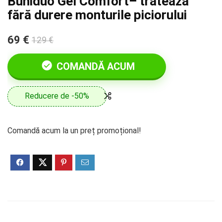
Buniduo Gel Comfort– tratează
fără durere monturile piciorului
69 €
129 €
COMANDĂ ACUM
Reducere de -50%
Comandă acum la un preț promoțional!