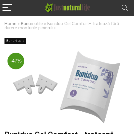
Home
»
Bunuri utile
»
Buniduo Gel Comfort– tratează fără
durere monturile piciorului
Bunuri utile
-47%