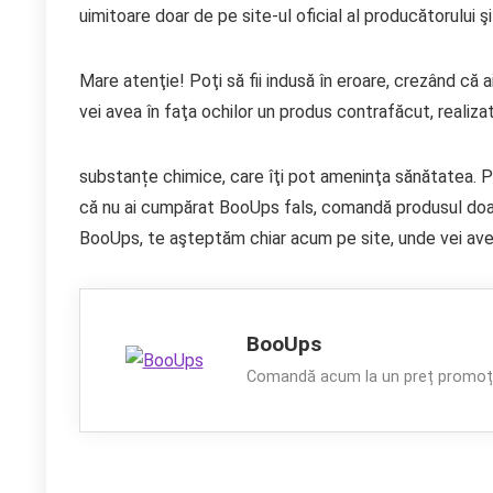
uimitoare doar de pe site-ul oficial al producătorului
Mare atenţie! Poţi să fii indusă în eroare, crezând că a
vei avea în faţa ochilor un produs contrafăcut, realiza
substanțe chimice, care îţi pot ameninţa sănătatea. Pen
că nu ai cumpărat BooUps fals, comandă produsul doar d
BooUps, te aşteptăm chiar acum pe site, unde vei avea
BooUps
Comandă acum la un preț promoți