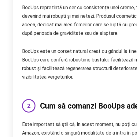
BooUps reprezintă un ser cu consistența unei creme, f
devenind mai robuști și mai netezi. Produsul cosmetic 
aceea, dedicat mai ales femeilor care se luptă cu greut
după perioada de graviditate sau de alaptare.
BooUps este un corset natural creat cu gândul la tin
BooUps care conferă robustime bustului, facilitează mă
robust și facilitează regenerarea structurii deteriorat
vizibilitatea vergeturilor.
Cum să comanzi BooUps ade
Este important să ştii că, în acest moment, nu poţi cu
Amazon, existând o singură modalitate de a intra în 