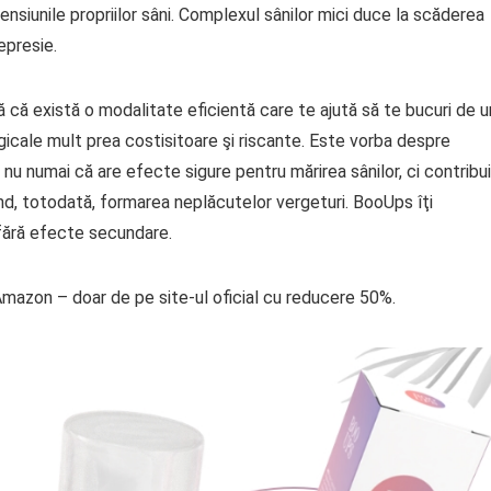
nsiunile propriilor sâni. Complexul sânilor mici duce la scăderea
depresie.
ă că există o modalitate eficientă care te ajută să te bucuri de u
rgicale mult prea costisitoare şi riscante. Este vorba despre
nu numai că are efecte sigure pentru mărirea sânilor, ci contribu
venind, totodată, formarea neplăcutelor vergeturi. BooUps îţi
 fără efecte secundare.
Amazon – doar de pe site-ul oficial cu reducere 50%.