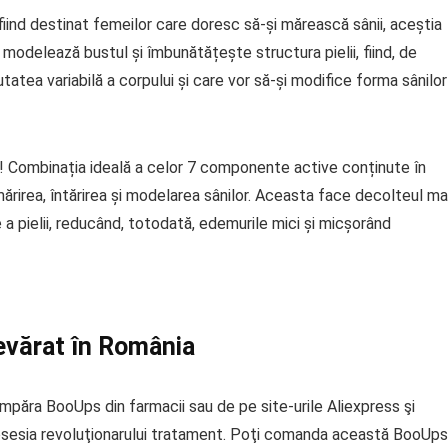
iind destinat femeilor care doresc să-și mărească sânii, aceștia
modelează bustul și îmbunătățește structura pielii, fiind, de
atea variabilă a corpului și care vor să-și modifice forma sânilor
e! Combinația ideală a celor 7 componente active conținute în
rirea, întărirea și modelarea sânilor. Aceasta face decolteul ma
e a pielii, reducând, totodată, edemurile mici și micșorând
vărat în România
mpăra BooUps din farmacii sau de pe site-urile Aliexpress şi
posesia revoluţionarului tratament. Poţi comanda această BooUps