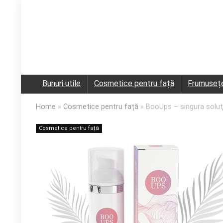
Bunuri utile
Cosmetice pentru față
Frumuseț
Home
»
Cosmetice pentru față
»
BooUps – singura soluţi
Cosmetice pentru față