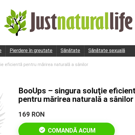
e
Pierdere în greutate
Sănătate
Sănătate sexuală
e eficientă pentru mărirea naturală a sânilor
BooUps – singura soluţie eficien
pentru mărirea naturală a sânilo
169 RON
COMANDĂ ACUM