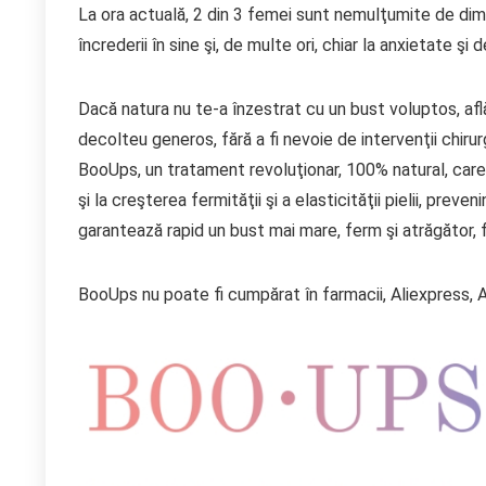
La ora actuală, 2 din 3 femei sunt nemulţumite de dime
încrederii în sine şi, de multe ori, chiar la anxietate şi 
Dacă natura nu te-a înzestrat cu un bust voluptos, afl
decolteu generos, fără a fi nevoie de intervenţii chiru
BooUps, un tratament revoluţionar, 100% natural, care 
şi la creşterea fermităţii şi a elasticităţii pielii, pre
garantează rapid un bust mai mare, ferm şi atrăgător,
BooUps nu poate fi cumpărat în farmacii, Aliexpress, 