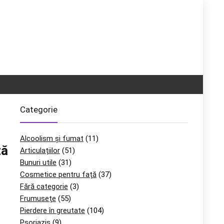
Categorie
Alcoolism și fumat
(11)
tă
Articulațiilor
(51)
r
Bunuri utile
(31)
Cosmetice pentru față
(37)
Fără categorie
(3)
Frumusețe
(55)
Pierdere în greutate
(104)
Psoriazis
(9)