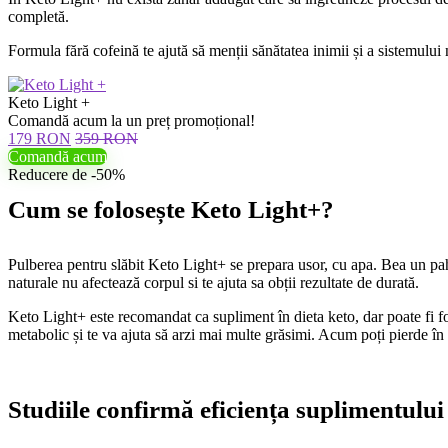
completă.
Formula fără cofeină te ajută să menții sănătatea inimii și a sistemulu
Keto Light +
Comandă acum la un preț promoțional!
179 RON
359 RON
Comandă acum
Reducere de -50%
Cum se folosește Keto Light+?
Pulberea pentru slăbit Keto Light+ se prepara usor, cu apa. Bea un paha
naturale nu afectează corpul si te ajuta sa obții rezultate de durată.
Keto Light+ este recomandat ca supliment în dieta keto, dar poate fi fol
metabolic și te va ajuta să arzi mai multe grăsimi. Acum poți pierde în 
Studiile confirmă eficiența suplimentului