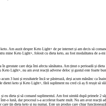
a keto. Am auzit despre Keto Light+ de pe internet și am decis să comand
tru mine Keto Light+, folosit cu dieta keto, au fost modalitatea de a-mi 
în greutate care deja îmi afecta sănătatea. Am ținut o perioadă și dieta 
cu Keto Light+, nu am avut reacții adverse deloc și gustul este foarte 
acum 3 luni și rezultatele încă se păstrează, deși acum mănânc ca înainte.
le dietei keto și Keto Light+, fără supliment nu cred că aș fi reușit să s
și eu dieta și să comand suplimentul. Am fost uimită după primele 2 să
e într-o lună, dar procesul s-a accelerat foarte mult. Nu am avut reacții
care țin dieta keto și nu numai. Este un produs care chiar funcționează