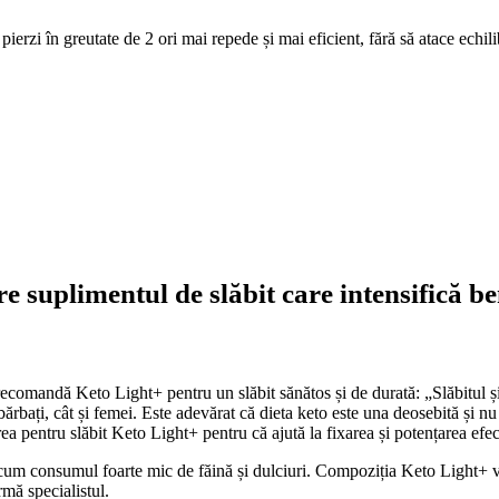
să pierzi în greutate de 2 ori mai repede și mai eficient, fără să atace 
 suplimentul de slăbit care intensifică ben
 recomandă Keto Light+ pentru un slăbit sănătos și de durată: „Slăbitul 
rbați, cât și femei. Este adevărat că dieta keto este una deosebită și nu 
a pentru slăbit Keto Light+ pentru că ajută la fixarea și potențarea efect
recum consumul foarte mic de făină și dulciuri. Compoziția Keto Light+ v
rmă specialistul.