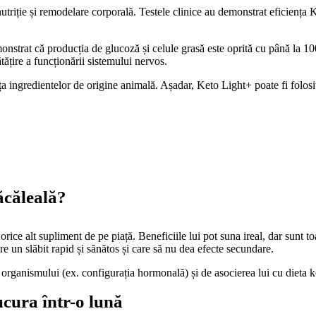
utriție și remodelare corporală. Testele clinice au demonstrat eficiența
monstrat că producția de glucoză și celule grasă este oprită cu până la 1
tățire a funcționării sistemului nervos.
a ingredientelor de origine animală. Așadar, Keto Light+ poate fi folosit
ăcăleală?
orice alt supliment de pe piață. Beneficiile lui pot suna ireal, dar sunt 
re un slăbit rapid și sănătos și care să nu dea efecte secundare.
e organismului (ex. configurația hormonală) și de asocierea lui cu dieta k
ucura într-o lună