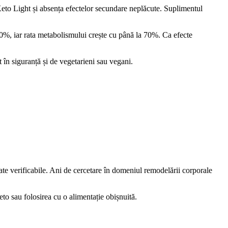
 Keto Light și absența efectelor secundare neplăcute. Suplimentul
00%, iar rata metabolismului crește cu până la 70%. Ca efecte
 în siguranță și de vegetarieni sau vegani.
toate verificabile. Ani de cercetare în domeniul remodelării corporale
eto sau folosirea cu o alimentație obișnuită.