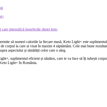
nă
ht+
care intensifică beneficiile dietei keto
permite să numeri caloriile la fiecare masă, Keto Light+ este suplimentul d
ri de corpul la care ai visat în maxim 4 săptămâni. Cele mai bune rezulta
upra aspectului și sănătății celor care o aleg.
ight+, suplimentul eficient și sănătos, care te va face să îți iubești co
a Keto Light+ în România.