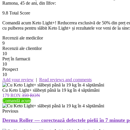
Ramona, 45 de ani, din Ilfov:
9.8
Total Score
Comandă acum Keto Light+! Reducerea exclusivă de 50% din preț este limi
cu pulberea pentru slăbit Keto Light+ și rezultatele vor veni de la sin
Recenzii ale medicilor
9
Recenzii ale clientilor
10
Preț în farmacii
10
Prospect
10
Add your review
|
Read reviews and comments
Cu Keto Light+ slăbești până la 19 kg în 4 săptămâni
179 RON
359 RON
Comandă acum
Previous
Derma Roller — corectează defectele pielii în 7 minute p