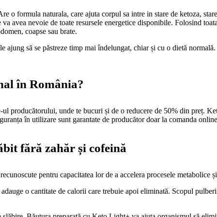
Are o formula naturala, care ajuta corpul sa intre in stare de ketoza, st
e va avea nevoie de toate resursele energetice disponibile. Folosind toat
abdomen, coapse sau brate.
le ajung să se păstreze timp mai îndelungat, chiar și cu o dietă normală.
nal în România?
-ul producătorului, unde te bucuri și de o reducere de 50% din preț. Keto
siguranța în utilizare sunt garantate de producător doar la comanda onlin
it fără zahăr și cofeină
recunoscute pentru capacitatea lor de a accelera procesele metabolice ș
ă adauge o cantitate de calorii care trebuie apoi eliminată. Scopul pulberi
 slăbire. Băutura preparată cu Keto Light+ va ajuta organismul să elimi