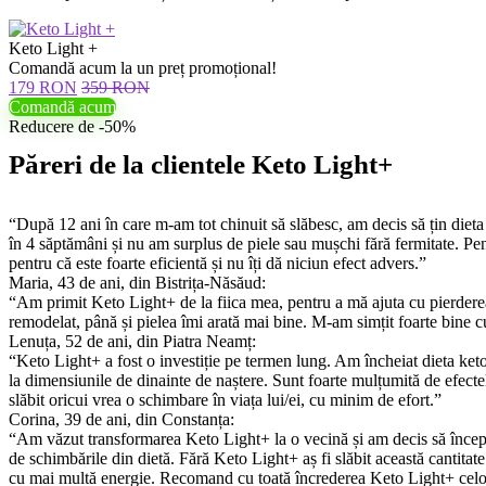
Keto Light +
Comandă acum la un preț promoțional!
179 RON
359 RON
Comandă acum
Reducere de -50%
Păreri de la clientele Keto Light+
“După 12 ani în care m-am tot chinuit să slăbesc, am decis să țin diet
în 4 săptămâni și nu am surplus de piele sau mușchi fără fermitate. Pen
pentru că este foarte eficientă și nu îți dă niciun efect advers.”
Maria, 43 de ani, din Bistrița-Năsăud:
“Am primit Keto Light+ de la fiica mea, pentru a mă ajuta cu pierderea 
remodelat, până și pielea îmi arată mai bine. M-am simțit foarte bine 
Lenuța, 52 de ani, din Piatra Neamț:
“Keto Light+ a fost o investiție pe termen lung. Am încheiat dieta keto 
la dimensiunile de dinainte de naștere. Sunt foarte mulțumită de efecte
slăbit oricui vrea o schimbare în viața lui/ei, cu minim de efort.”
Corina, 39 de ani, din Constanța:
“Am văzut transformarea Keto Light+ la o vecină și am decis să încep 
de schimbările din dietă. Fără Keto Light+ aș fi slăbit această cantitat
cu mai multă energie. Recomand cu toată încrederea Keto Light+ celor 