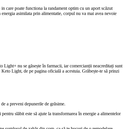
are in care poate functiona la randament optim cu un aport scăzut
a energia asimilata prin alimentatie, corpul nu va mai avea nevoie
 Light+ nu se găsește în farmacii, iar comercianții neacreditați sunt
e Keto Light, de pe pagina oficială a acestuia. Grăbește-te să prinzi
i de a preveni depunerile de grăsime.
i pentru slăbit este să ajute la transformarea în energie a alimentelor
ne surplusul de zahăr din corp, ca să te bucuri de o remodelare