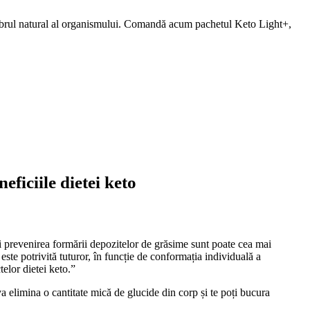
echilibrul natural al organismului. Comandă acum pachetul Keto Light+,
eficiile dietei keto
și prevenirea formării depozitelor de grăsime sunt poate cea mai
este potrivită tuturor, în funcție de conformația individuală a
elor dietei keto.”
a elimina o cantitate mică de glucide din corp și te poți bucura