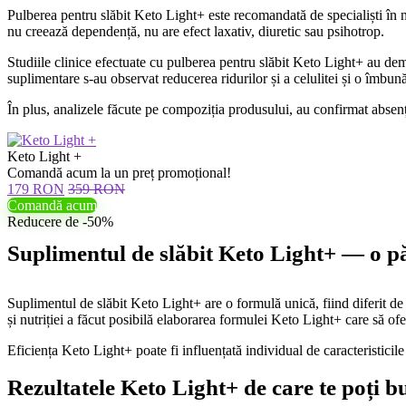
Pulberea pentru slăbit Keto Light+ este recomandată de specialiști în n
nu creează dependență, nu are efect laxativ, diuretic sau psihotrop.
Studiile clinice efectuate cu pulberea pentru slăbit Keto Light+ au de
suplimentare s-au observat reducerea ridurilor și a celulitei și o îmbună
În plus, analizele făcute pe compoziția produsului, au confirmat absenț
Keto Light +
Comandă acum la un preț promoțional!
179 RON
359 RON
Comandă acum
Reducere de -50%
Suplimentul de slăbit Keto Light+ — o p
Suplimentul de slăbit Keto Light+ are o formulă unică, fiind diferit de 
și nutriției a făcut posibilă elaborarea formulei Keto Light+ care să ofe
Eficiența Keto Light+ poate fi influențată individual de caracteristicil
Rezultatele Keto Light+ de care te poți b