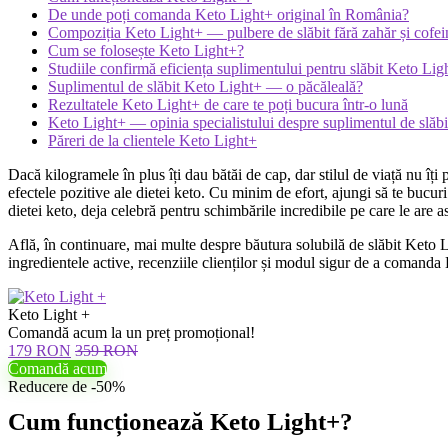
De unde poți comanda Keto Light+ original în România?
Compoziția Keto Light+ — pulbere de slăbit fără zahăr și cofei
Cum se folosește Keto Light+?
Studiile confirmă eficiența suplimentului pentru slăbit Keto Lig
Suplimentul de slăbit Keto Light+ — o păcăleală?
Rezultatele Keto Light+ de care te poți bucura într-o lună
Keto Light+ — opinia specialistului despre suplimentul de slăbit 
Păreri de la clientele Keto Light+
Dacă kilogramele în plus îți dau bătăi de cap, dar stilul de viață nu îți 
efectele pozitive ale dietei keto. Cu minim de efort, ajungi să te bucu
dietei keto, deja celebră pentru schimbările incredibile pe care le are as
Află, în continuare, mai multe despre băutura solubilă de slăbit Keto L
ingredientele active, recenziile clienților și modul sigur de a comand
Keto Light +
Comandă acum la un preț promoțional!
179 RON
359 RON
Comandă acum
Reducere de -50%
Cum funcționează Keto Light+?