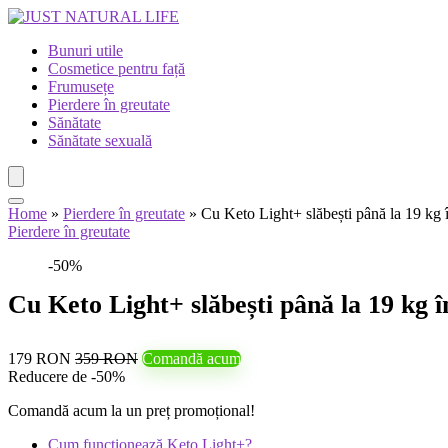
Bunuri utile
Cosmetice pentru față
Frumusețe
Pierdere în greutate
Sănătate
Sănătate sexuală
Home
»
Pierdere în greutate
»
Cu Keto Light+ slăbești până la 19 kg 
Pierdere în greutate
-50%
Cu Keto Light+ slăbești până la 19 kg 
179 RON
359 RON
Comandă acum
Reducere de -50%
Comandă acum la un preț promoțional!
Cum funcționează Keto Light+?