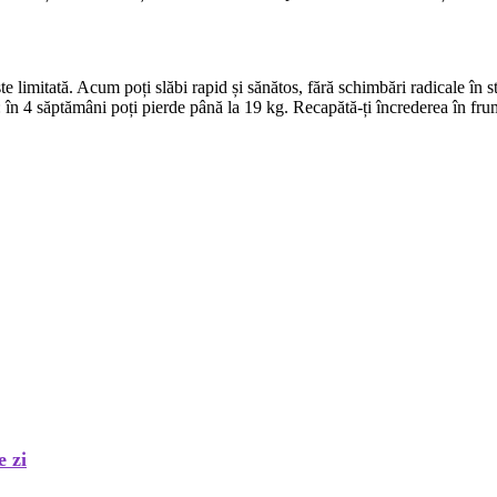
tată. Acum poți slăbi rapid și sănătos, fără schimbări radicale în stilu
e: în 4 săptămâni poți pierde până la 19 kg. Recapătă-ți încrederea în fru
e zi