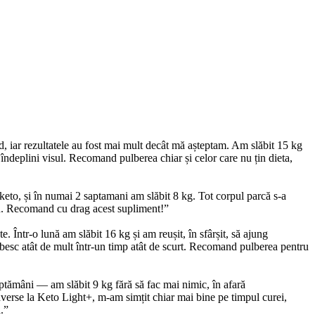
, iar rezultatele au fost mai mult decât mă așteptam. Am slăbit 15 kg
îndeplini visul. Recomand pulberea chiar și celor care nu țin dieta,
keto, și în numai 2 saptamani am slăbit 8 kg. Tot corpul parcă s-a
bun. Recomand cu drag acest supliment!”
 Într-o lună am slăbit 16 kg și am reușit, în sfârșit, să ajung
lăbesc atât de mult într-un timp atât de scurt. Recomand pulberea pentru
ptămâni — am slăbit 9 kg fără să fac mai nimic, în afară
 adverse la Keto Light+, m-am simțit chiar mai bine pe timpul curei,
.”