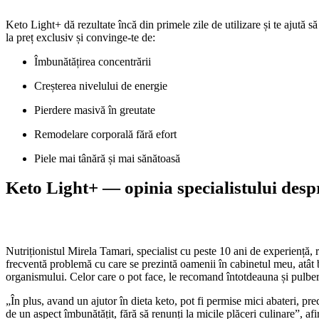
Keto Light+ dă rezultate încă din primele zile de utilizare și te ajută 
la preț exclusiv și convinge-te de:
Îmbunătățirea concentrării
Creșterea nivelului de energie
Pierdere masivă în greutate
Remodelare corporală fără efort
Piele mai tânără și mai sănătoasă
Keto Light+ — opinia specialistului despre
Nutriționistul Mirela Tamari, specialist cu peste 10 ani de experiență,
frecventă problemă cu care se prezintă oamenii în cabinetul meu, atât bă
organismului. Celor care o pot face, le recomand întotdeauna și pulbere
„În plus, avand un ajutor în dieta keto, pot fi permise mici abateri, p
de un aspect îmbunătățit, fără să renunți la micile plăceri culinare”, afi