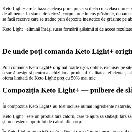
Keto Light+ are la bază aceleași principii ca si dieta cu același nume. 
de alimente. In starea de ketoză, corpul arde intens grăsimile, deoarec
sa facă rezerve care se traduc prin depozite inestetice de grăsime pe 
Keto Light+ elimină însăși sursa formării grăsimii și de aceea rezultate
De unde poți comanda Keto Light+ origi
Poți comanda Keto Light+ original foarte ușor, online, exclusiv pe site
o sursă nesigură pentru a achiziționa produsul. Calitatea, eficiența și 
oferta limitată de Keto Light: preț cu 50% mai mic.
Compoziția Keto Light+ — pulbere de slăb
În compoziția Keto Light+ au fost incluse numai ingrediente naturale, 
Keto Light+ este un produs fără calorii, care te ajută să slăbești fără s
și nu creșterea aportului de calorii din corp.
În Keto Light+ nu există zahăr adăugat care să îngreuneze procesul de