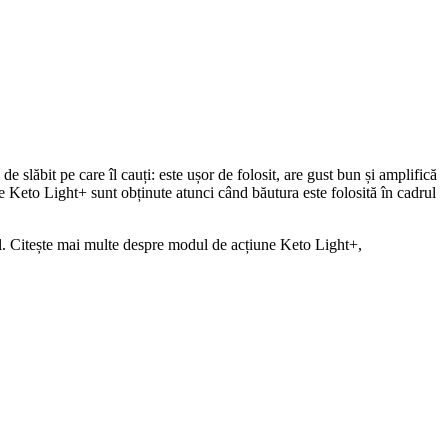
e slăbit pe care îl cauți: este ușor de folosit, are gust bun și amplifică
te Keto Light+ sunt obținute atunci când băutura este folosită în cadrul
rpul. Citește mai multe despre modul de acțiune Keto Light+,