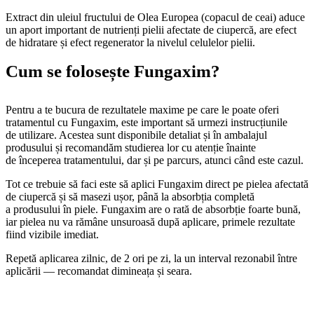
Extract din uleiul fructului de Olea Europea (copacul de ceai) aduce
un aport important de nutrienți pielii afectate de ciupercă, are efect
de hidratare și efect regenerator la nivelul celulelor pielii.
Cum se folosește Fungaxim?
Pentru a te bucura de rezultatele maxime pe care le poate oferi
tratamentul cu Fungaxim, este important să urmezi instrucțiunile
de utilizare. Acestea sunt disponibile detaliat și în ambalajul
produsului și recomandăm studierea lor cu atenție înainte
de începerea tratamentului, dar și pe parcurs, atunci când este cazul.
Tot ce trebuie să faci este să aplici Fungaxim direct pe pielea afectată
de ciupercă și să masezi ușor, până la absorbția completă
a produsului în piele. Fungaxim are o rată de absorbție foarte bună,
iar pielea nu va rămâne unsuroasă după aplicare, primele rezultate
fiind vizibile imediat.
Repetă aplicarea zilnic, de 2 ori pe zi, la un interval rezonabil între
aplicării — recomandat dimineața și seara.