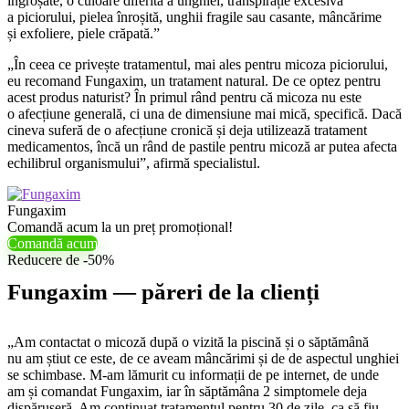
îngroșate, o culoare diferită a unghiei, transpirație excesivă
a piciorului, pielea înroșită, unghii fragile sau casante, mâncărime
și exfoliere, piele crăpată.”
„În ceea ce privește tratamentul, mai ales pentru micoza piciorului,
eu recomand Fungaxim, un tratament natural. De ce optez pentru
acest produs naturist? În primul rând pentru că micoza nu este
o afecțiune generală, ci una de dimensiune mai mică, specifică. Dacă
cineva suferă de o afecțiune cronică și deja utilizează tratament
medicamentos, încă un rând de pastile pentru micoză ar putea afecta
echilibrul organismului”, afirmă specialistul.
Fungaxim
Comandă acum la un preț promoțional!
Comandă acum
Reducere de -50%
Fungaxim — păreri de la clienți
„Am contactat o micoză după o vizită la piscină și o săptămână
nu am știut ce este, de ce aveam mâncărimi și de de aspectul unghiei
se schimbase. M-am lămurit cu informații de pe internet, de unde
am și comandat Fungaxim, iar în săptămâna 2 simptomele deja
dispăruseră. Am continuat tratamentul pentru 30 de zile, ca să fiu