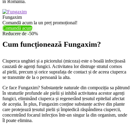
în România.
Fungaxim
Comandă acum la un preț promoțional!
Comandă acum
Reducere de -50%
Cum funcționează Fungaxim?
Ciuperca unghiei și a piciorului (micoza) este o boală infecțioasă
cauzată de agenți fungici. Activitatea lor distruge stratul cornos
al pielii, precum și orice suprafața de contact și de aceea ciuperca
se transmite de la o persoană la alta.
Ce face Fungaxim? Substanțele naturale din compoziția sa pătrund
în straturile profunde ale pielii și inhibă activitatea acestor agenți
fungici, eliminând ciuperca și regenerând țesutul epitelial afectat
de aceștia. În plus, Fungaxim conține substanțe active din plante
care protejează țesutul pielii și împiedică răspândirea ciupercii,
concentrând focarul infecțios într-un singur la din organism, unde
îl poate elimina.