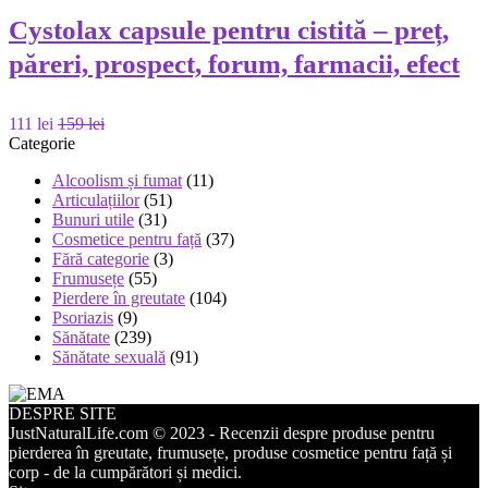
Cystolax capsule pentru cistită – preț,
păreri, prospect, forum, farmacii, efect
111 lei
159 lei
Categorie
Alcoolism și fumat
(11)
Articulațiilor
(51)
Bunuri utile
(31)
Cosmetice pentru față
(37)
Fără categorie
(3)
Frumusețe
(55)
Pierdere în greutate
(104)
Psoriazis
(9)
Sănătate
(239)
Sănătate sexuală
(91)
DESPRE SITE
JustNaturalLife.com © 2023 - Recenzii despre produse pentru
pierderea în greutate, frumusețe, produse cosmetice pentru față și
corp - de la cumpărători și medici.