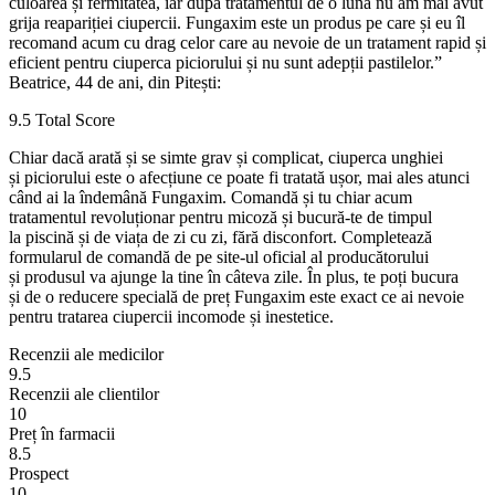
culoarea și fermitatea, iar după tratamentul de o lună nu am mai avut
grija reapariției ciupercii. Fungaxim este un produs pe care și eu îl
recomand acum cu drag celor care au nevoie de un tratament rapid și
eficient pentru ciuperca piciorului și nu sunt adepții pastilelor.”
Beatrice, 44 de ani, din Pitești:
9.5
Total Score
Chiar dacă arată și se simte grav și complicat, ciuperca unghiei
și piciorului este o afecțiune ce poate fi tratată ușor, mai ales atunci
când ai la îndemână Fungaxim. Comandă și tu chiar acum
tratamentul revoluționar pentru micoză și bucură-te de timpul
la piscină și de viața de zi cu zi, fără disconfort. Completează
formularul de comandă de pe site-ul oficial al producătorului
și produsul va ajunge la tine în câteva zile. În plus, te poți bucura
și de o reducere specială de preț Fungaxim este exact ce ai nevoie
pentru tratarea ciupercii incomode și inestetice.
Recenzii ale medicilor
9.5
Recenzii ale clientilor
10
Preț în farmacii
8.5
Prospect
10