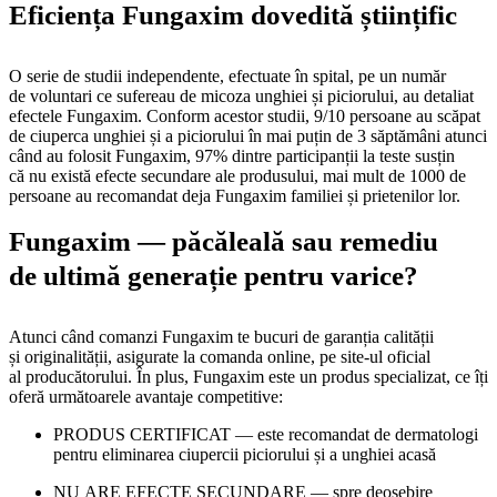
Eficiența Fungaxim dovedită științific
O serie de studii independente, efectuate în spital, pe un număr
de voluntari ce sufereau de micoza unghiei și piciorului, au detaliat
efectele Fungaxim. Conform acestor studii, 9/10 persoane au scăpat
de ciuperca unghiei și a piciorului în mai puțin de 3 săptămâni atunci
când au folosit Fungaxim, 97% dintre participanții la teste susțin
că nu există efecte secundare ale produsului, mai mult de 1000 de
persoane au recomandat deja Fungaxim familiei și prietenilor lor.
Fungaxim — păcăleală sau remediu
de ultimă generație pentru varice?
Atunci când comanzi Fungaxim te bucuri de garanția calității
și originalității, asigurate la comanda online, pe site-ul oficial
al producătorului. În plus, Fungaxim este un produs specializat, ce îți
oferă următoarele avantaje competitive:
PRODUS CERTIFICAT — este recomandat de dermatologi
pentru eliminarea ciupercii piciorului și a unghiei acasă
NU ARE EFECTE SECUNDARE — spre deosebire