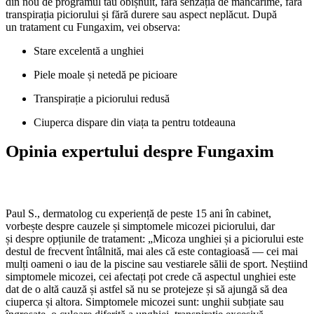
din nou de programul tău obișnuit, fără senzația de mâncărime, fără
transpirația piciorului și fără durere sau aspect neplăcut. După
un tratament cu Fungaxim, vei observa:
Stare excelentă a unghiei
Piele moale și netedă pe picioare
Transpirație a piciorului redusă
Ciuperca dispare din viața ta pentru totdeauna
Opinia expertului despre Fungaxim
Paul S., dermatolog cu experiență de peste 15 ani în cabinet,
vorbește despre cauzele și simptomele micozei piciorului, dar
și despre opțiunile de tratament: „Micoza unghiei și a piciorului este
destul de frecvent întâlnită, mai ales că este contagioasă — cei mai
mulți oameni o iau de la piscine sau vestiarele sălii de sport. Neștiind
simptomele micozei, cei afectați pot crede că aspectul unghiei este
dat de o altă cauză și astfel să nu se protejeze și să ajungă să dea
ciuperca și altora. Simptomele micozei sunt: unghii subțiate sau