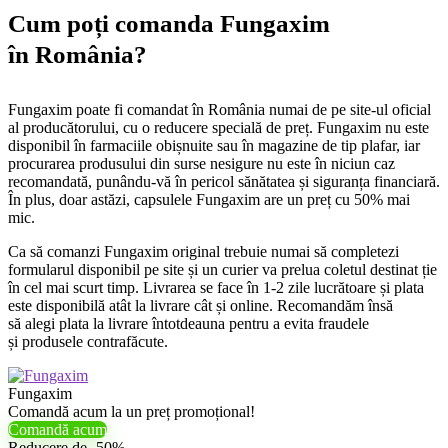
Cum poți comanda Fungaxim
în România?
Fungaxim poate fi comandat în România numai de pe site-ul oficial
al producătorului, cu o reducere specială de preț. Fungaxim nu este
disponibil în farmaciile obișnuite sau în magazine de tip plafar, iar
procurarea produsului din surse nesigure nu este în niciun caz
recomandată, punându-vă în pericol sănătatea și siguranța financiară.
În plus, doar astăzi, capsulele Fungaxim are un preț cu 50% mai
mic.
Ca să comanzi Fungaxim original trebuie numai să completezi
formularul disponibil pe site și un curier va prelua coletul destinat ție
în cel mai scurt timp. Livrarea se face în 1-2 zile lucrătoare și plata
este disponibilă atât la livrare cât și online. Recomandăm însă
să alegi plata la livrare întotdeauna pentru a evita fraudele
și produsele contrafăcute.
Fungaxim
Comandă acum la un preț promoțional!
Comandă acum
Reducere de -50%