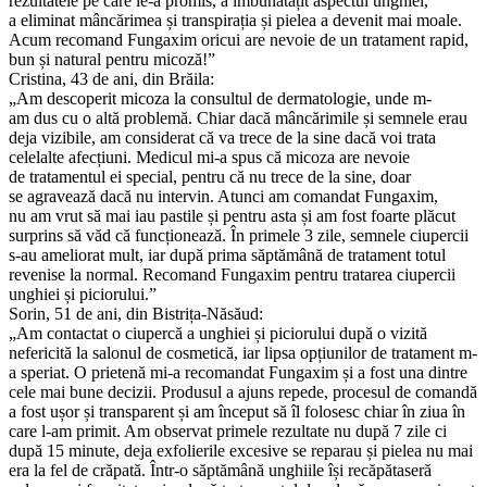
rezultatele pe care le-a promis, a îmbunătățit aspectul unghiei,
a eliminat mâncărimea și transpirația și pielea a devenit mai moale.
Acum recomand Fungaxim oricui are nevoie de un tratament rapid,
bun și natural pentru micoză!”
Cristina, 43 de ani, din Brăila:
„Am descoperit micoza la consultul de dermatologie, unde m-
am dus cu o altă problemă. Chiar dacă mâncărimile și semnele erau
deja vizibile, am considerat că va trece de la sine dacă voi trata
celelalte afecțiuni. Medicul mi-a spus că micoza are nevoie
de tratamentul ei special, pentru că nu trece de la sine, doar
se agravează dacă nu intervin. Atunci am comandat Fungaxim,
nu am vrut să mai iau pastile și pentru asta și am fost foarte plăcut
surprins să văd că funcționează. În primele 3 zile, semnele ciupercii
s-au ameliorat mult, iar după prima săptămână de tratament totul
revenise la normal. Recomand Fungaxim pentru tratarea ciupercii
unghiei și piciorului.”
Sorin, 51 de ani, din Bistrița-Năsăud:
„Am contactat o ciupercă a unghiei și piciorului după o vizită
nefericită la salonul de cosmetică, iar lipsa opțiunilor de tratament m-
a speriat. O prietenă mi-a recomandat Fungaxim și a fost una dintre
cele mai bune decizii. Produsul a ajuns repede, procesul de comandă
a fost ușor și transparent și am început să îl folosesc chiar în ziua în
care l-am primit. Am observat primele rezultate nu după 7 zile ci
după 15 minute, deja exfolierile excesive se reparau și pielea nu mai
era la fel de crăpată. Într-o săptămână unghiile își recăpătaseră