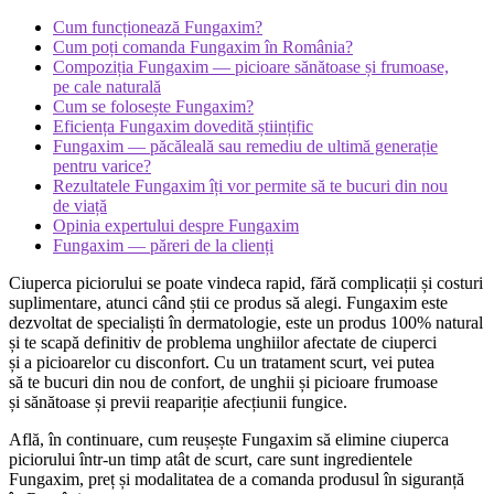
Cum funcționează Fungaxim?
Cum poți comanda Fungaxim în România?
Compoziția Fungaxim — picioare sănătoase și frumoase,
pe cale naturală
Cum se folosește Fungaxim?
Eficiența Fungaxim dovedită științific
Fungaxim — păcăleală sau remediu de ultimă generație
pentru varice?
Rezultatele Fungaxim îți vor permite să te bucuri din nou
de viață
Opinia expertului despre Fungaxim
Fungaxim — păreri de la clienți
Ciuperca piciorului se poate vindeca rapid, fără complicații și costuri
suplimentare, atunci când știi ce produs să alegi. Fungaxim este
dezvoltat de specialiști în dermatologie, este un produs 100% natural
și te scapă definitiv de problema unghiilor afectate de ciuperci
și a picioarelor cu disconfort. Cu un tratament scurt, vei putea
să te bucuri din nou de confort, de unghii și picioare frumoase
și sănătoase și previi reapariție afecțiunii fungice.
Află, în continuare, cum reușește Fungaxim să elimine ciuperca
piciorului într-un timp atât de scurt, care sunt ingredientele
Fungaxim, preț și modalitatea de a comanda produsul în siguranță