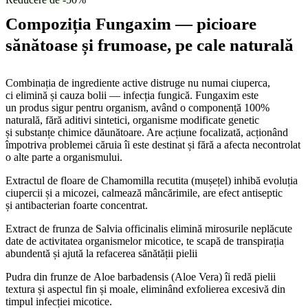
Compoziția Fungaxim — picioare
sănătoase și frumoase, pe cale naturală
Combinația de ingrediente active distruge nu numai ciuperca,
ci elimină și cauza bolii — infecția fungică. Fungaxim este
un produs sigur pentru organism, având o componență 100%
naturală, fără aditivi sintetici, organisme modificate genetic
și substanțe chimice dăunătoare. Are acțiune focalizată, acționând
împotriva problemei căruia îi este destinat și fără a afecta necontrolat
o alte parte a organismului.
Extractul de floare de Chamomilla recutita (mușețel) inhibă evoluția
ciupercii și a micozei, calmează mâncărimile, are efect antiseptic
și antibacterian foarte concentrat.
Extract de frunza de Salvia officinalis elimină mirosurile neplăcute
date de activitatea organismelor micotice, te scapă de transpirația
abundentă și ajută la refacerea sănătății pielii
Pudra din frunze de Aloe barbadensis (Aloe Vera) îi redă pielii
textura și aspectul fin și moale, eliminând exfolierea excesivă din
timpul infecției micotice.