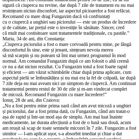
sigură că ciuperca nu revine, dar după 7 zile de tratament eu nu mai
resimțeam niciun disconfort, iar aspectul picioarelor a fost refăcut.
Recomand cu mare drag Fungaxim dacă vă confruntați
cu o ciupercă a unghiei sau piciorului — este un produs de încredere
și de calitate, iar prețul este o investiție în sănătate. Sincer, cred
că mult mai costisitoare sunt tratamentele tradiționale, cu pastile.”
Maria, 34 de ani, din Constanța:
„Ciuperca piciorului a fost o mare corvoadă pentru mine, pe lângă
disconfortul în sine, este și jenant, simțeam nevoia mereu
să mă scarpin și nu puteam să îmi mai urmez programul în mod
normal. Am comandat Fungaxim după ce am folosit o altă cremă
ce nu a dat niciun rezultat. Cu Fungaxim totul a fost foarte rapid
și eficient — am văzut schimbările chiar după prima aplicare, cum
aspectul pielii se îmbunătățea și nu mai era la fel de crăpată, iar după
7 zile deja nu mai aveam nici un simptom de ciupercă. Am continuat
tratamentul pentru restul de 30 de zile și m-am vindecat complet
de micoză. Recomand Fungaxim cu mare încredere!”
Ionuț, 28 de ani, din Craiova:
„Nu a fost pentru mine prima oară când am avut micoză a unghiei
și piciorului, dar a fost prima dată, cu Fungaxim, când am tratat-o
așa de rapid și într-un mod așa de simplu. Am mai luat înainte
medicamente, iar durata afecțiunii a fost de o lună sau două, acum
am reușit să scap de toate semnele micozei în 7 zile. Fungaxim a fost
uimitor — l-am aplicat ușor, s-a absorbit imediat și chiar a dat