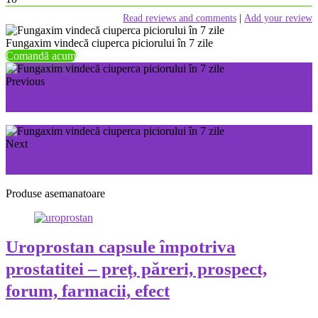
Read reviews and comments
|
Add your review
Fungaxim vindecă ciuperca piciorului în 7 zile
Comandă acum
Previous
Varixil forte elimină varicele în 2 săptămâni
Next
BustiFull- sâni cu un număr mai mari în 30 de zile
Produse asemanatoare
Uroprostan capsule împotriva
prostatitei – preț, păreri, prospect,
forum, farmacii, efect