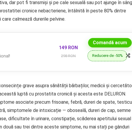
stiva, dar pot fi transmiși și pe cale sexuală sau pot ajunge în sân
prostatitei cronice nebacteriene, întâlnită în peste 80% dintre
i care calmează durerile pelvine.
Comandă acum
149 RON
Reducere de -50%
onal!
298 RON
nsecințe grave asupra sănătății bărbaților, medicii și cercetător
 această luptă cu prostatita cronică și acesta este DELURON.
tome asociate precum frisoane, febră, dureri de spate, testicu
retră, simptomele de intoxicație — oboseală, dureri de cap, semne
ase, dificultate în urinare, constipație, scăderea apetitului sexual
n două sau trei dintre aceste simptome, nu mai stați pe gânduri