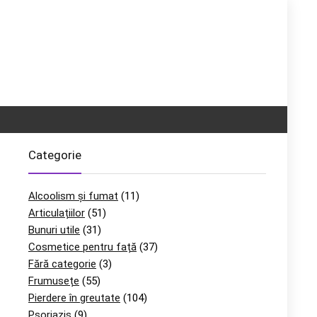
Categorie
Alcoolism și fumat
(11)
Articulațiilor
(51)
Bunuri utile
(31)
Cosmetice pentru față
(37)
Fără categorie
(3)
Frumusețe
(55)
Pierdere în greutate
(104)
Psoriazis
(9)