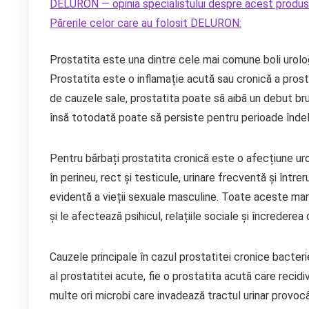
DELURON — opinia specialistului despre acest produs e
Părerile celor care au folosit DELURON:
Prostatita este una dintre cele mai comune boli urolo
Prostatita este o inflamație acută sau cronică a prost
de cauzele sale, prostatita poate să aibă un debut br
însă totodată poate să persiste pentru perioade îndelu
Pentru bărbați prostatita cronică este o afecțiune ur
în perineu, rect și testicule, urinare frecventă și între
evidentă a vieții sexuale masculine. Toate aceste mani
și le afectează psihicul, relațiile sociale și încrederea 
Cauzele principale în cazul prostatitei cronice bacte
al prostatitei acute, fie o prostatita acută care reci
multe ori microbi care invadează tractul urinar provoc