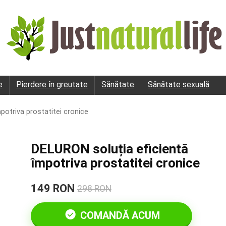
e
Pierdere în greutate
Sănătate
Sănătate sexuală
potriva prostatitei cronice
DELURON soluția eficientă
împotriva prostatitei cronice
149 RON
298 RON
COMANDĂ ACUM