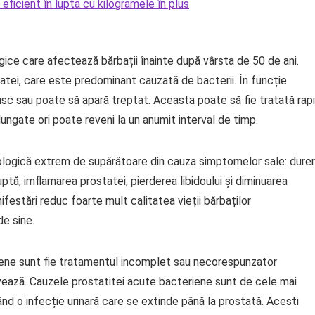
ficient în lupta cu kilogramele în plus
gice care afectează bărbații înainte după vârsta de 50 de ani.
atei, care este predominant cauzată de bacterii. În funcție
usc sau poate să apară treptat. Aceasta poate să fie tratată rapi
ngate ori poate reveni la un anumit interval de timp.
ologică extrem de supărătoare din cauza simptomelor sale: durer
ruptă, imflamarea prostatei, pierderea libidoului și diminuarea
festări reduc foarte mult calitatea vieții bărbaților
de sine.
riene sunt fie tratamentul incomplet sau necorespunzator
divează. Cauzele prostatitei acute bacteriene sunt de cele mai
ând o infecție urinară care se extinde până la prostată. Acesti