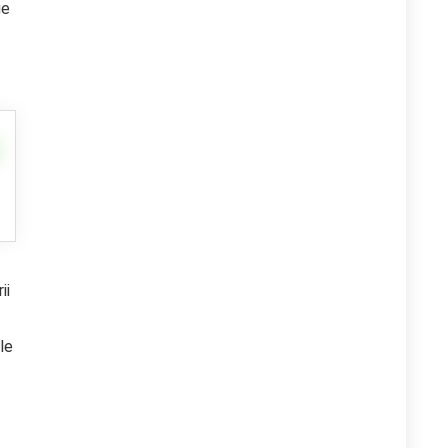
ge
ii
le