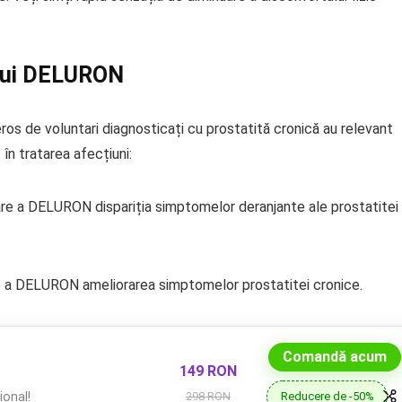
ului DELURON
ros de voluntari diagnosticați cu prostatită cronică au relevant
în tratarea afecțiuni:
zare a DELURON dispariția simptomelor deranjante ale prostatitei
re a DELURON ameliorarea simptomelor prostatitei cronice.
Comandă acum
149 RON
Reducere de -50%
onal!
298 RON