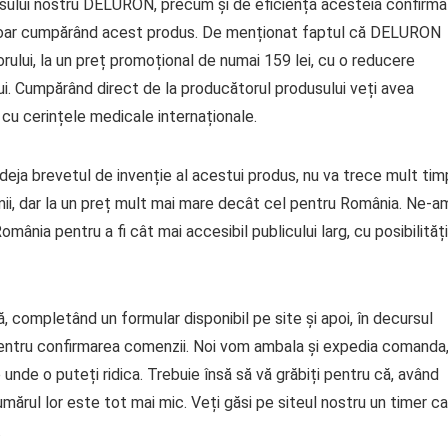
dusului nostru DELURON, precum și de eficiența acesteia confirm
, doar cumpărând acest produs. De menționat faptul că DELURON
ului, la un preț promoțional de numai 159 lei, cu o reducere
i. Cumpărând direct de la producătorul produsului veți avea
i cu cerințele medicale internaționale.
ja brevetul de invenție al acestui produs, nu va trece mult tim
ii, dar la un preț mult mai mare decât cel pentru România. Ne-a
nia pentru a fi cât mai accesibil publicului larg, cu posibilități
ompletând un formular disponibil pe site și apoi, în decursul
i pentru confirmarea comenzii. Noi vom ambala și expedia comanda
 unde o puteți ridica. Trebuie însă să vă grăbiți pentru că, având
mărul lor este tot mai mic. Veți găsi pe siteul nostru un timer c
.