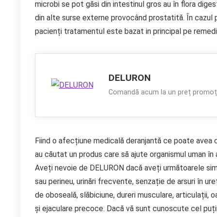
microbi se pot găsi din intestinul gros au în flora dige
din alte surse externe provocând prostatită. În cazul 
pacienți tratamentul este bazat in principal pe remedi
DELURON
Comandă acum la un preț promoți
Fiind o afecțiune medicală deranjantă ce poate avea co
au căutat un produs care să ajute organismul uman în
Aveți nevoie de DELURON dacă aveți următoarele simp
sau perineu, urinări frecvente, senzație de arsuri în u
de oboseală, slăbiciune, dureri musculare, articulații, o
și ejaculare precoce. Dacă vă sunt cunoscute cel puți