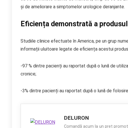
și de ameliorare a simptomelor urologice deranjante.
Eficiența demonstrată a produs
Studiile clinice efectuate în America, pe un grup nume
informații uluitoare legate de eficiența acestui produs 
-97 % dintre pacienți au raportat după o lună de utili
cronice;
-3% dintre pacienți au raportat după o lună de folosi
DELURON
Comandă acum la un preț promoți