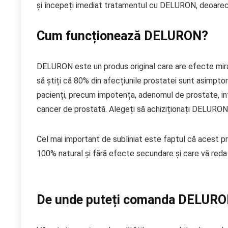
și începeți imediat tratamentul cu DELURON, deoarece
Cum funcționează DELURON?
DELURON este un produs original care are efecte mira
să știți că 80% din afecțiunile prostatei sunt asimpt
pacienți, precum impotența, adenomul de prostate, infe
cancer de prostată. Alegeți să achiziționați DELURON
Cel mai important de subliniat este faptul că acest pro
100% natural și fără efecte secundare și care vă reda 
De unde puteți comanda DELURO