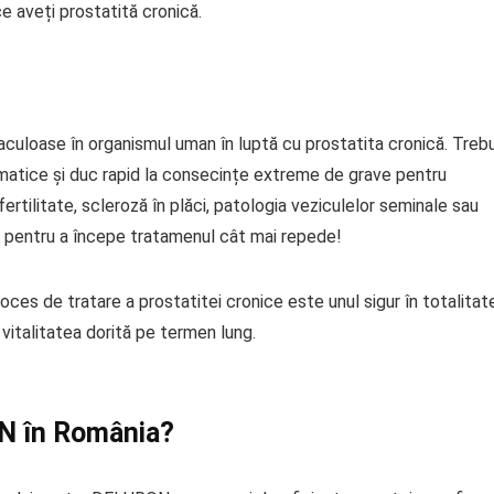
 aveți prostatită cronică.
culoase în organismul uman în luptă cu prostatita cronică. Treb
omatice și duc rapid la consecințe extreme de grave pentru
rtilitate, scleroză în plăci, patologia veziculelor seminale sau
 pentru a începe tratamenul cât mai repede!
ces de tratare a prostatitei cronice este unul sigur în totalitat
vitalitatea dorită pe termen lung.
N în România?