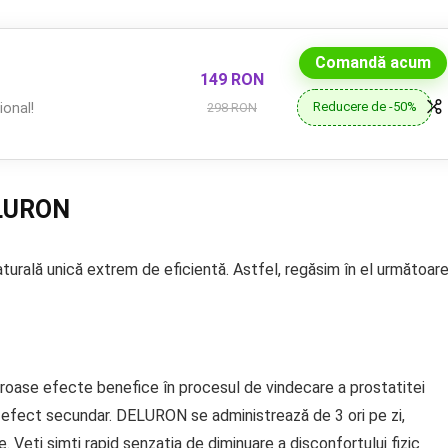
Comandă acum
149 RON
Reducere de -50%
onal!
298 RON
ELURON
rală unică extrem de eficientă. Astfel, regăsim în el următoare
ase efecte benefice în procesul de vindecare a prostatitei
n efect secundar. DELURON se administrează de 3 ori pe zi,
 Veți simți rapid senzația de diminuare a disconfortului fizic