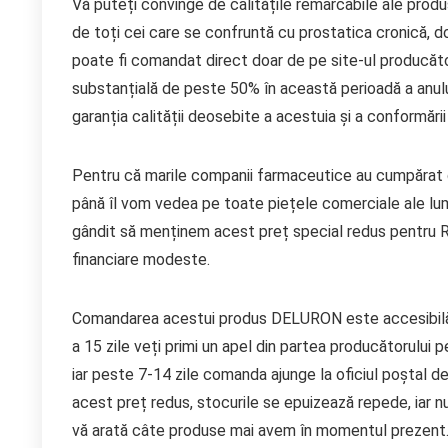
Vă puteți convinge de calitățile remarcabile ale pro
de toți cei care se confruntă cu prostatica cronică
poate fi comandat direct doar de pe site-ul producător
substanțială de peste 50% în această perioadă a anulu
garanția calității deosebite a acestuia și a conformări
Pentru că marile companii farmaceutice au cumpărat de
până îl vom vedea pe toate piețele comerciale ale lum
gândit să menținem acest preț special redus pentru Româ
financiare modeste.
Comandarea acestui produs DELURON este accesibilă, c
a 15 zile veți primi un apel din partea producătorulu
iar peste 7-14 zile comanda ajunge la oficiul poștal de
acest preț redus, stocurile se epuizează repede, iar nu
vă arată câte produse mai avem în momentul prezent