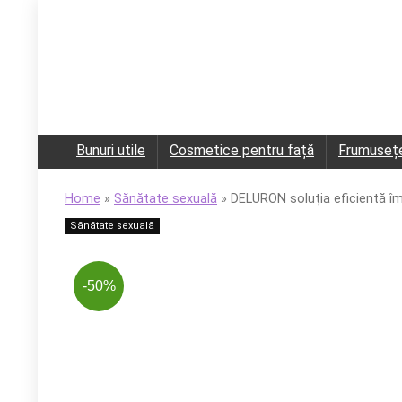
Bunuri utile
Cosmetice pentru față
Frumuseț
Home
»
Sănătate sexuală
»
DELURON soluția eficientă îm
Sănătate sexuală
-50%