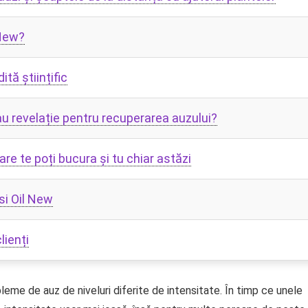
 New?
tă științific
u revelație pentru recuperarea auzului?
re te poți bucura și tu chiar astăzi
si Oil New
lienți
leme de auz de niveluri diferite de intensitate. În timp ce unele