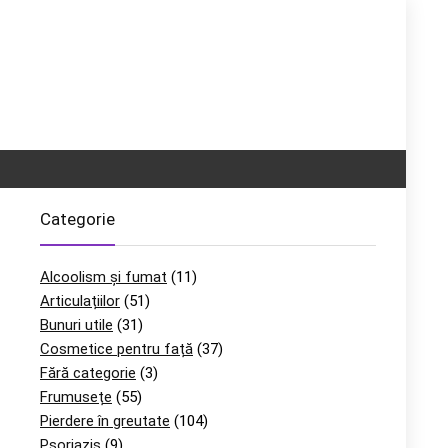
Categorie
Alcoolism și fumat
(11)
Articulațiilor
(51)
Bunuri utile
(31)
Cosmetice pentru față
(37)
Fără categorie
(3)
Frumusețe
(55)
Pierdere în greutate
(104)
Psoriazis
(9)