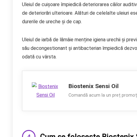
Uleiul de cuișoare împiedică deteriorarea căilor auditi
de deteriorări ulterioare. Alături de celelalte uleiuri 
durerile de ureche și de cap.
Uleiul de iarbă de lămâie menține igiena urechii și previn
său decongestionant și antibacterian împiedică dezvol
odată cu vârsta.
Biostenix Sensi Oil
Comandă acum la un preț promoți
Cum se folosește Biostenix 