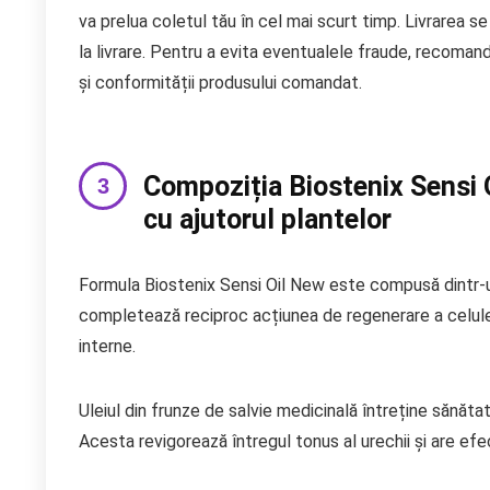
va prelua coletul tău în cel mai scurt timp. Livrarea se
la livrare. Pentru a evita eventualele fraude, recomandă
și conformității produsului comandat.
Compoziția Biostenix Sensi O
cu ajutorul plantelor
Formula Biostenix Sensi Oil New este compusă dintr-un
completează reciproc acțiunea de regenerare a celulel
interne.
Uleiul din frunze de salvie medicinală întreține sănătat
Acesta revigorează întregul tonus al urechii și are efe