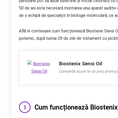
persoane pot să audă sunetele și vocile celorlalți cu 
50 de ani este necesară montarea unui aparat auditiv 
de o echipă de specialiști în biologie moleculară, ce au
Află în continuare cum funcționează Biostenix Sensi O
puternic, după numai 28 de zile de tratament cu picătu
Biostenix Sensi Oil
Comandă acum la un preț promoți
Cum funcționează Biostenix