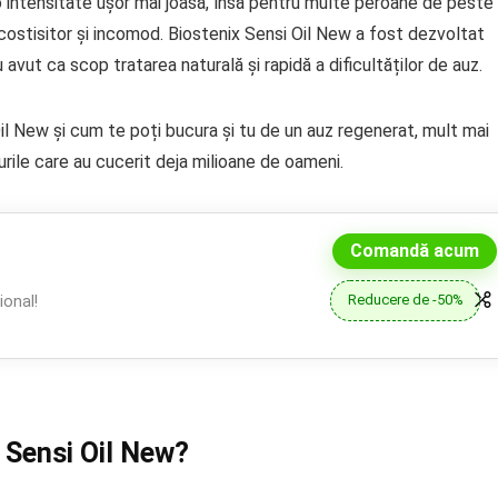
o intensitate ușor mai joasă, însă pentru multe peroane de peste
costisitor și incomod. Biostenix Sensi Oil New a fost dezvoltat
 avut ca scop tratarea naturală și rapidă a dificultăților de auz.
il New și cum te poți bucura și tu de un auz regenerat, mult mai
rile care au cucerit deja milioane de oameni.
Comandă acum
Reducere de -50%
onal!
 Sensi Oil New?