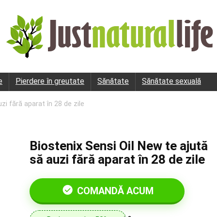
e
Pierdere în greutate
Sănătate
Sănătate sexuală
zi fără aparat în 28 de zile
Biostenix Sensi Oil New te ajută
să auzi fără aparat în 28 de zile
COMANDĂ ACUM