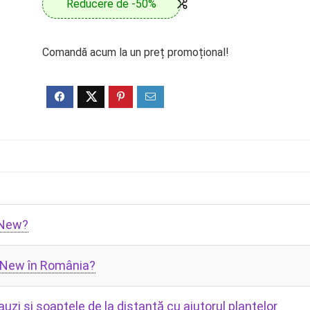
Reducere de -50%
Comandă acum la un preț promoțional!
 New?
l New în România?
zi și șoaptele de la distanță cu ajutorul plantelor