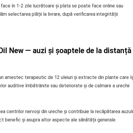
 face în 1-2 zile lucrătoare și plata se poate face online sau
m selectarea plății la livrare, după verificarea integrității
il New — auzi și șoaptele de la distanță
 amestec terapeutic de 12 uleiuri și extracte din plante care îș
or auditive îmbătrânite sau deteriorate și de calmare a urechii
ea centrilor nervoși din ureche și contribuie la recăpătarea auzulu
ct benefic și asupra altor aspecte ale sănătății generale.