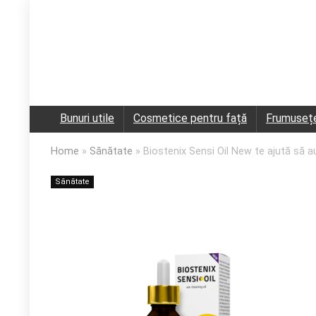
Bunuri utile
Cosmetice pentru față
Frumuseț
Home
»
Sănătate
»
Biostenix Sensi Oil New te ajută să au
Sănătate